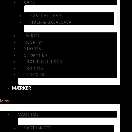
CAPS
BASEBALL CAP
HUER & BALACLAVA
JAKKER
REGNTØJ
SHORTS
STRØMPER
TRØJER & BLUSER
T-SHIRTS
TERMOTØJ
MÆRKER
Menu
VAGTTØJ
VAGT JAKKER