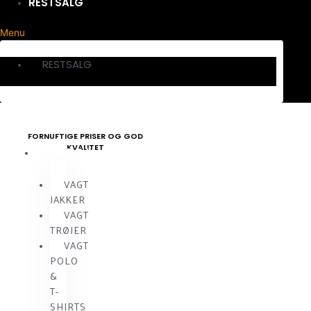
RESTSALG
Menu
RESTSALG
FORNUFTIGE PRISER OG GOD
KVALITET
VAGTTØJ
VAGT
JAKKER
VAGT
TRØJER
VAGT
POLO
&
T-
SHIRTS