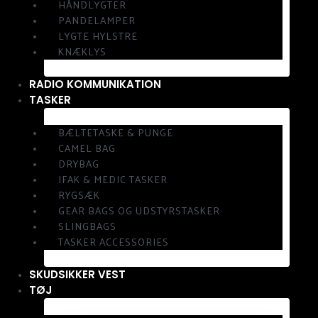
HÅNDLYGTER
PANDELAMPER
LYGTE HYLSTRE
KNÆKLYS
RADIO KOMMUNIKATION
TASKER
BÆLTETASKE & PUNGE
CAMEL BAG
DRYBAG
IFAK & MEDIC TASKER
RYGSÆK
GEAR BAGS OG UDSTYRSTASKER
SLINGBAGS
TASKER ACCESSORIES
SKUDSIKKER VEST
TØJ