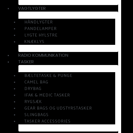
VAGTLYGTER
HÅNDLYGTER
PANDELAMPER
LYGTE HYLSTRE
KNÆKLYS
RADIO KOMMUNIKATION
TASKER
BÆLTETASKE & PUNGE
CAMEL BAG
DRYBAG
IFAK & MEDIC TASKER
RYGSÆK
GEAR BAGS OG UDSTYRSTASKER
SLINGBAGS
TASKER ACCESSORIES