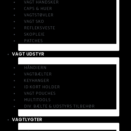
VAGT HANDSKER
CAPS & HUER
VAGTSTØVLER
VAGT SKO
REFLEKSVESTE
SKOPLEJE
PATCHES
VAGT UDSTYR
HÅNDJERN
VAGTBÆLTER
KEYHANGER
ID KORT HOLDER
VAGT POUCHES
MULTITOOLS
DIV. BÆLTE & UDSTYRS TILBEHØR
VAGTLYGTER