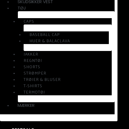
SKUDSIKKER VEST
TØJ
CAPS
BASEBALL CAP
HUER & BALACLAVA
JAKKER
REGNTØJ
SHORTS
STRØMPER
TRØJER & BLUSER
T-SHIRTS
TERMOTØJ
MÆRKER