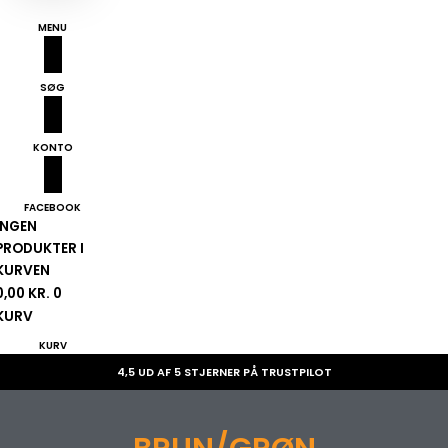
MENU
SØG
KONTO
FACEBOOK
INGEN
PRODUKTER I
KURVEN
0,00
KR.
0
KURV
KURV
4,5 UD AF 5 STJERNER PÅ TRUSTPILOT