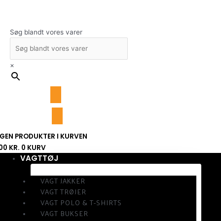
Gå
til
indholdet
Søg blandt vores varer
×
NGEN PRODUKTER I KURVEN
,00
KR.
0
KURV
VAGTTØJ
VAGT JAKKER
VAGT TRØJER
VAGT POLO & T-SHIRTS
VAGT BUKSER