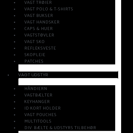
VAGT TRØJER
VAGT POLO & T-SHIRTS
VAGT BUKSER
VAGT HANDSKER
CAPS & HUER
VAGTSTØVLER
VAGT SKO
REFLEKSVESTE
SKOPLEJE
PATCHES
VAGT UDSTYR
HÅNDJERN
VAGTBÆLTER
KEYHANGER
ID KORT HOLDER
VAGT POUCHES
MULTITOOLS
DIV. BÆLTE & UDSTYRS TILBEHØR