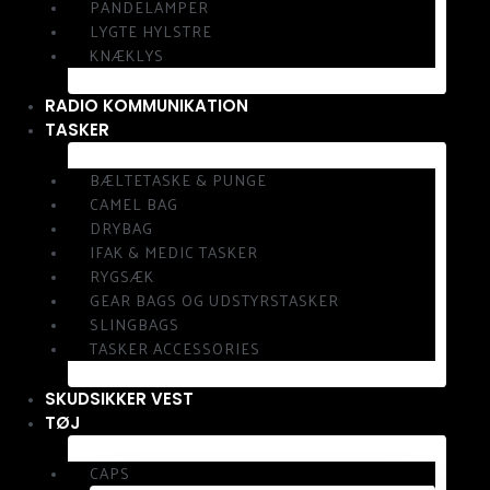
PANDELAMPER
LYGTE HYLSTRE
KNÆKLYS
RADIO KOMMUNIKATION
TASKER
BÆLTETASKE & PUNGE
CAMEL BAG
DRYBAG
IFAK & MEDIC TASKER
RYGSÆK
GEAR BAGS OG UDSTYRSTASKER
SLINGBAGS
TASKER ACCESSORIES
SKUDSIKKER VEST
TØJ
CAPS