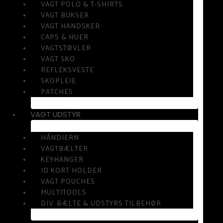
VAGT POLO & T-SHIRTS
VAGT BUKSER
VAGT HANDSKER
CAPS & HUER
VAGTSTØVLER
VAGT SKO
REFLEKSVESTE
SKOPLEJE
PATCHES
VAGT UDSTYR
HÅNDJERN
VAGTBÆLTER
KEYHANGER
ID KORT HOLDER
VAGT POUCHES
MULTITOOLS
DIV. BÆLTE & UDSTYRS TILBEHØR