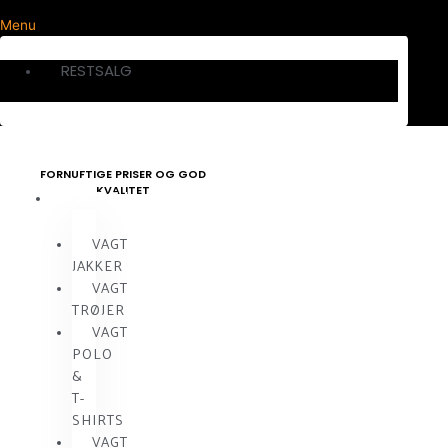
Menu
RESTSALG
FORNUFTIGE PRISER OG GOD
KVALITET
VAGTTØJ
VAGT
JAKKER
VAGT
TRØJER
VAGT
POLO
&
T-
SHIRTS
VAGT