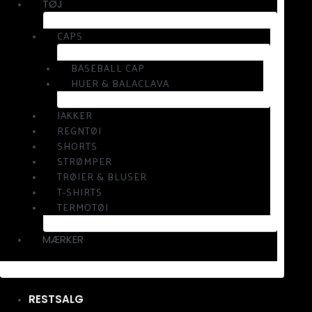
TØJ
CAPS
BASEBALL CAP
HUER & BALACLAVA
JAKKER
REGNTØJ
SHORTS
STRØMPER
TRØJER & BLUSER
T-SHIRTS
TERMOTØJ
MÆRKER
RESTSALG