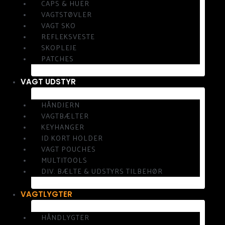
CAPS & HUER
VAGTSTØVLER
VAGT SKO
REFLEKSVESTE
SKOPLEJE
PATCHES
VAGT UDSTYR
HÅNDJERN
VAGTBÆLTER
KEYHANGER
ID KORT HOLDER
VAGT POUCHES
MULTITOOLS
DIV. BÆLTE & UDSTYRS TILBEHØR
VAGTLYGTER
HÅNDLYGTER