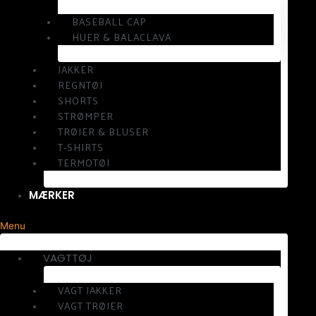
BASEBALL CAP
HUER & BALACLAVA
JAKKER
REGNTØJ
SHORTS
STRØMPER
TRØJER & BLUSER
T-SHIRTS
TERMOTØJ
MÆRKER
Menu
VAGTTØJ
VAGT JAKKER
VAGT TRØJER