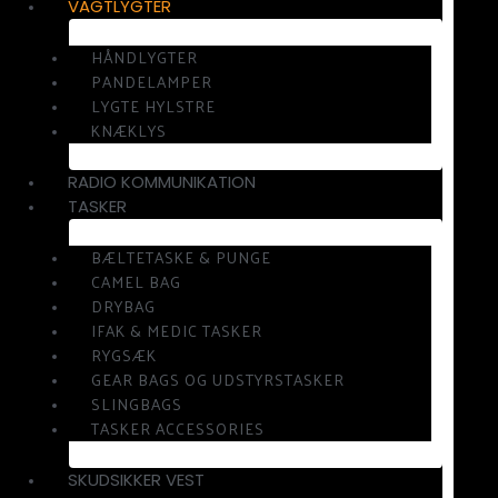
VAGTLYGTER
HÅNDLYGTER
PANDELAMPER
LYGTE HYLSTRE
KNÆKLYS
RADIO KOMMUNIKATION
TASKER
BÆLTETASKE & PUNGE
CAMEL BAG
DRYBAG
IFAK & MEDIC TASKER
RYGSÆK
GEAR BAGS OG UDSTYRSTASKER
SLINGBAGS
TASKER ACCESSORIES
SKUDSIKKER VEST