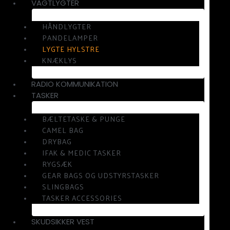
VAGTLYGTER
HÅNDLYGTER
PANDELAMPER
LYGTE HYLSTRE
KNÆKLYS
RADIO KOMMUNIKATION
TASKER
BÆLTETASKE & PUNGE
CAMEL BAG
DRYBAG
IFAK & MEDIC TASKER
RYGSÆK
GEAR BAGS OG UDSTYRSTASKER
SLINGBAGS
TASKER ACCESSORIES
SKUDSIKKER VEST