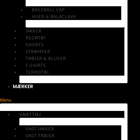
BASEBALL CAP
HUER & BALACLAVA
JAKKER
REGNTØJ
SHORTS
STRØMPER
TRØJER & BLUSER
T-SHIRTS
TERMOTØJ
MÆRKER
Menu
VAGTTØJ
VAGT JAKKER
VAGT TRØJER