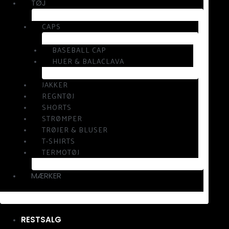
TØJ
CAPS
BASEBALL CAP
HUER & BALACLAVA
JAKKER
REGNTØJ
SHORTS
STRØMPER
TRØJER & BLUSER
T-SHIRTS
TERMOTØJ
MÆRKER
RESTSALG