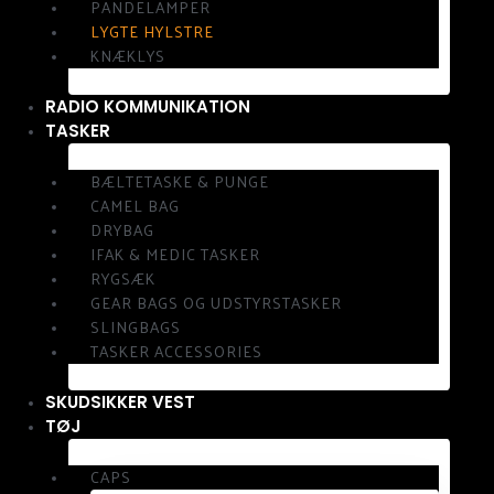
PANDELAMPER
LYGTE HYLSTRE
KNÆKLYS
RADIO KOMMUNIKATION
TASKER
BÆLTETASKE & PUNGE
CAMEL BAG
DRYBAG
IFAK & MEDIC TASKER
RYGSÆK
GEAR BAGS OG UDSTYRSTASKER
SLINGBAGS
TASKER ACCESSORIES
SKUDSIKKER VEST
TØJ
CAPS