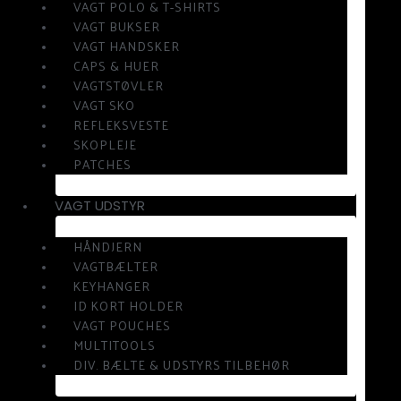
VAGT POLO & T-SHIRTS
VAGT BUKSER
VAGT HANDSKER
CAPS & HUER
VAGTSTØVLER
VAGT SKO
REFLEKSVESTE
SKOPLEJE
PATCHES
VAGT UDSTYR
HÅNDJERN
VAGTBÆLTER
KEYHANGER
ID KORT HOLDER
VAGT POUCHES
MULTITOOLS
DIV. BÆLTE & UDSTYRS TILBEHØR