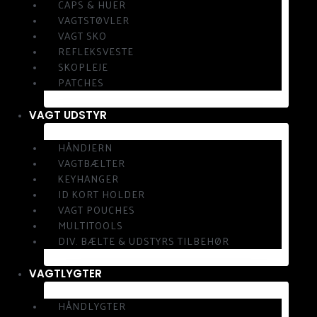
CAPS & HUER
VAGTSTØVLER
VAGT SKO
REFLEKSVESTE
SKOPLEJE
PATCHES
VAGT UDSTYR
HÅNDJERN
VAGTBÆLTER
KEYHANGER
ID KORT HOLDER
VAGT POUCHES
MULTITOOLS
DIV. BÆLTE & UDSTYRS TILBEHØR
VAGTLYGTER
HÅNDLYGTER