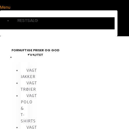
Menu
RESTSALG
FORNUFTIGE PRISER OG GOD
KVALITET
VAGTTØJ
VAGT
JAKKER
VAGT
TRØJER
VAGT
POLO
&
T-
SHIRTS
VAGT