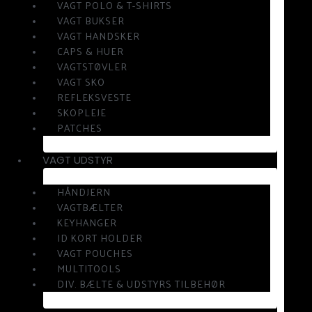
VAGT POLO & T-SHIRTS
VAGT BUKSER
VAGT HANDSKER
CAPS & HUER
VAGTSTØVLER
VAGT SKO
REFLEKSVESTE
SKOPLEJE
PATCHES
VAGT UDSTYR
HÅNDJERN
VAGTBÆLTER
KEYHANGER
ID KORT HOLDER
VAGT POUCHES
MULTITOOLS
DIV. BÆLTE & UDSTYRS TILBEHØR