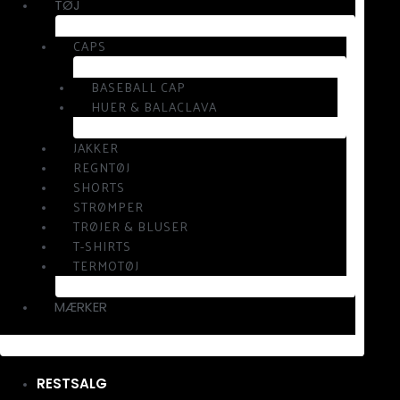
TØJ
CAPS
BASEBALL CAP
HUER & BALACLAVA
JAKKER
REGNTØJ
SHORTS
STRØMPER
TRØJER & BLUSER
T-SHIRTS
TERMOTØJ
MÆRKER
RESTSALG