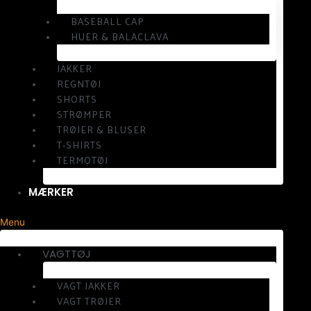
BASEBALL CAP
HUER & BALACLAVA
JAKKER
REGNTØJ
SHORTS
STRØMPER
TRØJER & BLUSER
T-SHIRTS
TERMOTØJ
MÆRKER
Menu
VAGTTØJ
VAGT JAKKER
VAGT TRØJER