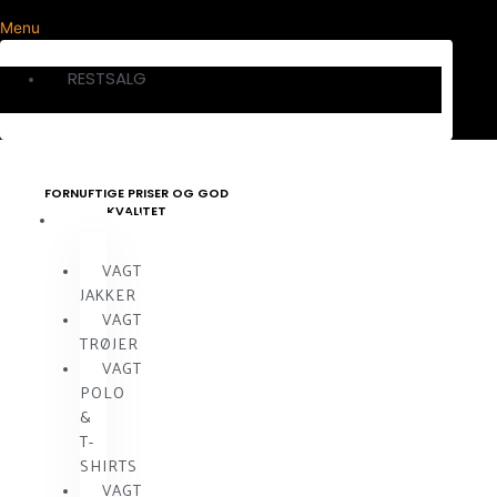
Menu
RESTSALG
FORNUFTIGE PRISER OG GOD
KVALITET
VAGTTØJ
VAGT
JAKKER
VAGT
TRØJER
VAGT
POLO
&
T-
SHIRTS
VAGT