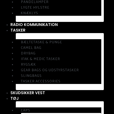
PANDELAMPER
LYGTE HYLSTRE
KNÆKLYS
RADIO KOMMUNIKATION
TASKER
BÆLTETASKE & PUNGE
CAMEL BAG
DRYBAG
IFAK & MEDIC TASKER
RYGSÆK
GEAR BAGS OG UDSTYRSTASKER
SLINGBAGS
TASKER ACCESSORIES
SKUDSIKKER VEST
TØJ
CAPS