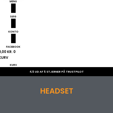
MENU
SØG
KONTO
FACEBOOK
0,00
KR.
0
KURV
KURV
4,5 UD AF 5 STJERNER PÅ TRUSTPILOT
HEADSET