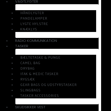
VAGTLYGTER
HÅNDLYGTER
PANDELAMPER
LYGTE HYLSTRE
KNÆKLYS
RADIO KOMMUNIKATION
TASKER
BÆLTETASKE & PUNGE
CAMEL BAG
DRYBAG
IFAK & MEDIC TASKER
RYGSÆK
GEAR BAGS OG UDSTYRSTASKER
SLINGBAGS
TASKER ACCESSORIES
SKUDSIKKER VEST