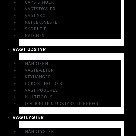
CAPS & HUER
VAGTSTØVLER
VAGT SKO
REFLEKSVESTE
SKOPLEJE
PATCHES
VAGT UDSTYR
HÅNDJERN
VAGTBÆLTER
KEYHANGER
ID KORT HOLDER
VAGT POUCHES
MULTITOOLS
DIV. BÆLTE & UDSTYRS TILBEHØR
VAGTLYGTER
HÅNDLYGTER