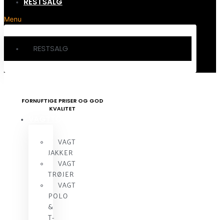
RESTSALG
Menu
RESTSALG
FORNUFTIGE PRISER OG GOD
KVALITET
VAGTTØJ
VAGT
JAKKER
VAGT
TRØJER
VAGT
POLO
&
T-