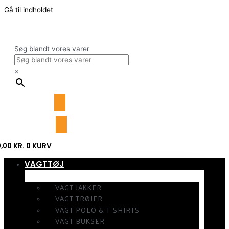
Gå til indholdet
Søg blandt vores varer
×
0,00
KR.
0
KURV
VAGTTØJ
VAGT JAKKER
VAGT TRØJER
VAGT POLO & T-SHIRTS
VAGT BUKSER