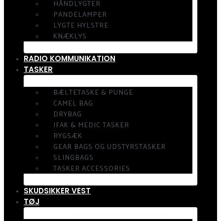
HÅNDLYGTER
PANDELAMPER
LYGTE HYLSTRE
KNÆKLYS
RADIO KOMMUNIKATION
TASKER
BÆLTETASKE & PUNGE
CAMEL BAG
DRYBAG
IFAK & MEDIC TASKER
RYGSÆK
GEAR BAGS OG UDSTYRSTASKER
SLINGBAGS
TASKER ACCESSORIES
SKUDSIKKER VEST
TØJ