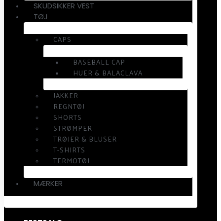
SKUDSIKKER VEST
TØJ
CAPS
BASEBALL CAP
HUER & BALACLAVA
JAKKER
REGNTØJ
SHORTS
STRØMPER
TRØJER & BLUSER
T-SHIRTS
TERMOTØJ
MÆRKER