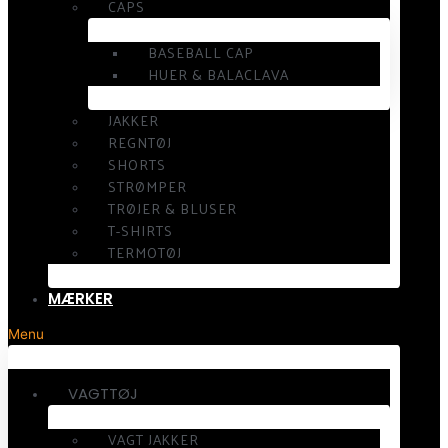
CAPS
BASEBALL CAP
HUER & BALACLAVA
JAKKER
REGNTØJ
SHORTS
STRØMPER
TRØJER & BLUSER
T-SHIRTS
TERMOTØJ
MÆRKER
Menu
VAGTTØJ
VAGT JAKKER