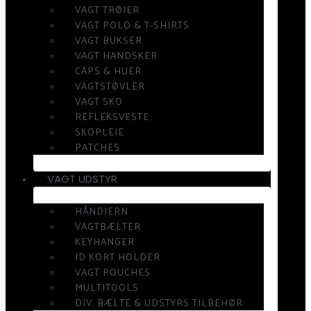
VAGT TRØJER
VAGT POLO & T-SHIRTS
VAGT BUKSER
VAGT HANDSKER
CAPS & HUER
VAGTSTØVLER
VAGT SKO
REFLEKSVESTE
SKOPLEJE
PATCHES
VAGT UDSTYR
HÅNDJERN
VAGTBÆLTER
KEYHANGER
ID KORT HOLDER
VAGT POUCHES
MULTITOOLS
DIV. BÆLTE & UDSTYRS TILBEHØR