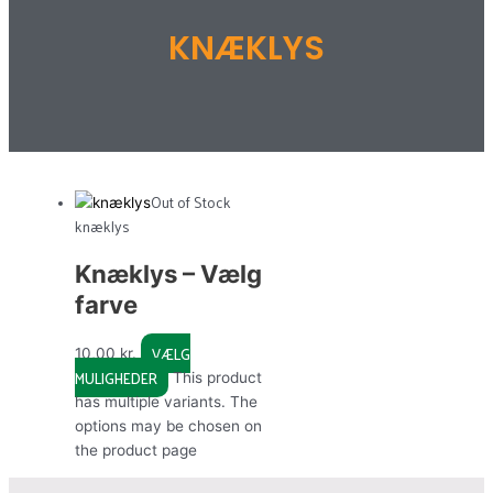
KNÆKLYS
Out of Stock
knæklys
Knæklys – Vælg
farve
VÆLG
10,00
kr.
MULIGHEDER
This product
has multiple variants. The
options may be chosen on
the product page