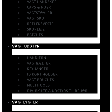
VAGT HANDSKER
CAPS & HUER
VAGTSTØVLER
VAGT SKO
REFLEKSVESTE
SKOPLEJE
PATCHES
VAGT UDSTYR
HÅNDJERN
VAGTBÆLTER
KEYHANGER
ID KORT HOLDER
VAGT POUCHES
MULTITOOLS
DIV. BÆLTE & UDSTYRS TILBEHØR
VAGTLYGTER