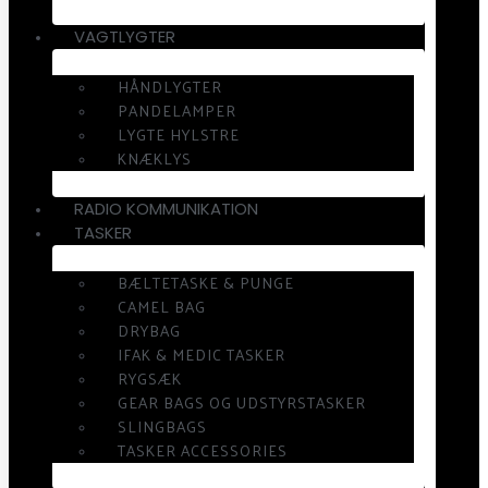
VAGTLYGTER
HÅNDLYGTER
PANDELAMPER
LYGTE HYLSTRE
KNÆKLYS
RADIO KOMMUNIKATION
TASKER
BÆLTETASKE & PUNGE
CAMEL BAG
DRYBAG
IFAK & MEDIC TASKER
RYGSÆK
GEAR BAGS OG UDSTYRSTASKER
SLINGBAGS
TASKER ACCESSORIES