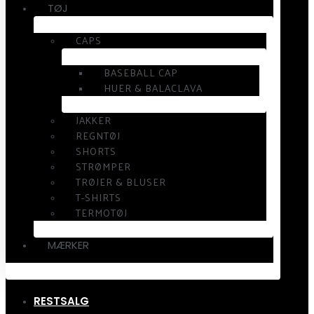
TØJ
CAPS
BASEBALL CAP
HUER & BALACLAVA
JAKKER
REGNTØJ
SHORTS
STRØMPER
TRØJER & BLUSER
T-SHIRTS
TERMOTØJ
MÆRKER
RESTSALG