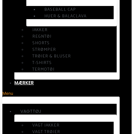
BASEBALL CAP
HUER & BALACLAVA
JAKKER
REGNTØJ
SHORTS
STRØMPER
TRØJER & BLUSER
T-SHIRTS
TERMOTØJ
MÆRKER
Menu
VAGTTØJ
VAGT JAKKER
VAGT TRØJER