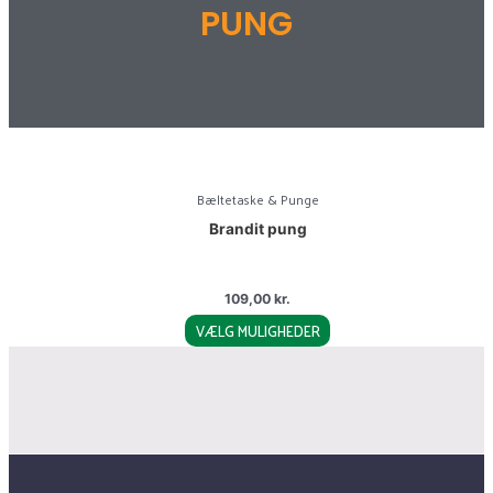
PUNG
This
product
Bæltetaske & Punge
has
Brandit pung
multiple
variants.
The
109,00
kr.
options
VÆLG MULIGHEDER
may
be
chosen
on
the
product
page