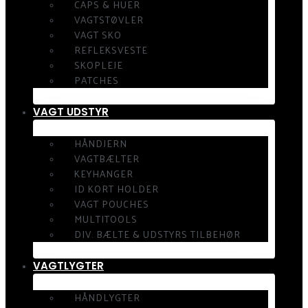
CAPS & HUER
VAGTSTØVLER
VAGT SKO
REFLEKSVESTE
SKOPLEJE
PATCHES
VAGT UDSTYR
HÅNDJERN
VAGTBÆLTER
KEYHANGER
ID KORT HOLDER
VAGT POUCHES
MULTITOOLS
DIV. BÆLTE & UDSTYRS TILBEHØR
VAGTLYGTER
HÅNDLYGTER