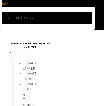
Menu
RESTSALG
FORNUFTIGE PRISER OG GOD
KVALITET
VAGTTØJ
VAGT
JAKKER
VAGT
TRØJER
VAGT
POLO
&
T-
SHIRTS