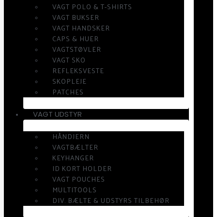
VAGT POLO & T-SHIRTS
VAGT BUKSER
VAGT HANDSKER
CAPS & HUER
VAGTSTØVLER
VAGT SKO
REFLEKSVESTE
SKOPLEJE
PATCHES
VAGT UDSTYR
HÅNDJERN
VAGTBÆLTER
KEYHANGER
ID KORT HOLDER
VAGT POUCHES
MULTITOOLS
DIV. BÆLTE & UDSTYRS TILBEHØR