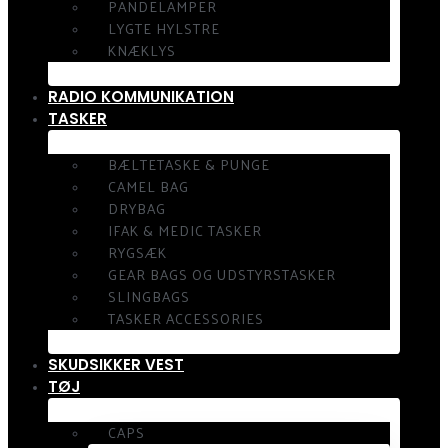
PANDELAMPER
LYGTE HYLSTRE
KNÆKLYS
RADIO KOMMUNIKATION
TASKER
BÆLTETASKE & PUNGE
CAMEL BAG
DRYBAG
IFAK & MEDIC TASKER
RYGSÆK
GEAR BAGS OG UDSTYRSTASKER
SLINGBAGS
TASKER ACCESSORIES
SKUDSIKKER VEST
TØJ
CAPS