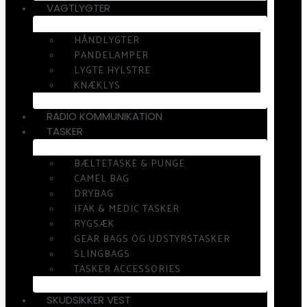
VAGTLYGTER
HÅNDLYGTER
PANDELAMPER
LYGTE HYLSTRE
KNÆKLYS
RADIO KOMMUNIKATION
TASKER
BÆLTETASKE & PUNGE
CAMEL BAG
DRYBAG
IFAK & MEDIC TASKER
RYGSÆK
GEAR BAGS OG UDSTYRSTASKER
SLINGBAGS
TASKER ACCESSORIES
SKUDSIKKER VEST