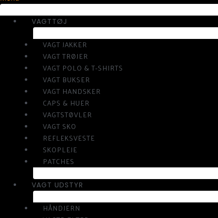
VAGTTØJ
VAGT JAKKER
VAGT TRØJER
VAGT POLO & T-SHIRTS
VAGT BUKSER
VAGT HANDSKER
CAPS & HUER
VAGTSTØVLER
VAGT SKO
REFLEKSVESTE
SKOPLEJE
PATCHES
VAGT UDSTYR
HÅNDJERN