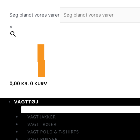
Gå
til
Søg blandt vores varer
indholdet
×
0,00
KR.
0
KURV
VAGTTØJ
VAGT JAKKER
VAGT TRØJER
VAGT POLO & T-SHIRTS
VAGT BUKSER