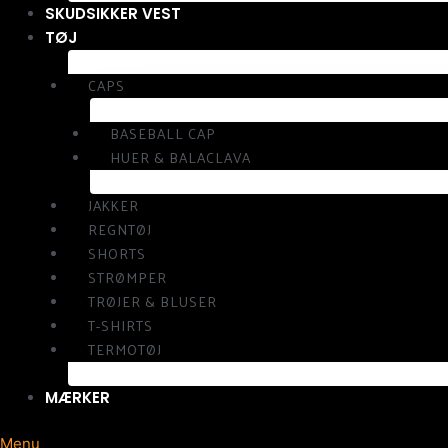
SKUDSIKKER VEST
TØJ
CAPS
BASEBALL CAP
HUER & BALACLAVA
JAKKER
REGNTØJ
SHORTS
STRØMPER
TRØJER & BLUSER
T-SHIRTS
TERMOTØJ
MÆRKER
Menu