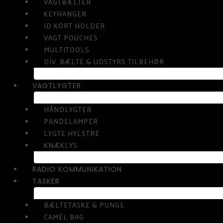
VAGTBÆLTER
KEYHANGER
ID KORT HOLDER
VAGT POUCHES
MULTITOOLS
DIV. BÆLTE & UDSTYRS TILBEHØR
VAGTLYGTER
HÅNDLYGTER
PANDELAMPER
LYGTE HYLSTRE
KNÆKLYS
RADIO KOMMUNIKATION
TASKER
BÆLTETASKE & PUNGE
CAMEL BAG