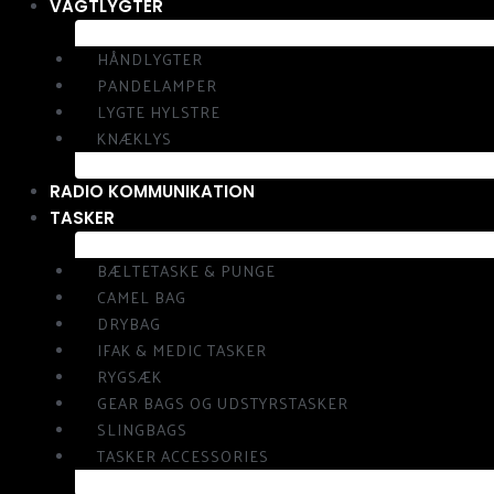
VAGTLYGTER
HÅNDLYGTER
PANDELAMPER
LYGTE HYLSTRE
KNÆKLYS
RADIO KOMMUNIKATION
TASKER
BÆLTETASKE & PUNGE
CAMEL BAG
DRYBAG
IFAK & MEDIC TASKER
RYGSÆK
GEAR BAGS OG UDSTYRSTASKER
SLINGBAGS
TASKER ACCESSORIES