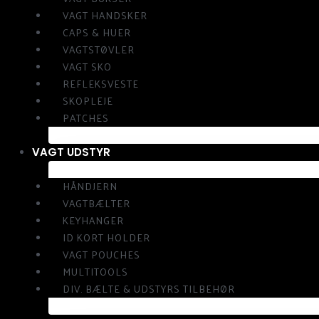
VAGT HANDSKER
CAPS & HUER
VAGTSTØVLER
VAGT SKO
REFLEKSVESTE
SKOPLEJE
PATCHES
VAGT UDSTYR
HÅNDJERN
VAGTBÆLTER
KEYHANGER
ID KORT HOLDER
VAGT POUCHES
MULTITOOLS
DIV. BÆLTE & UDSTYRS TILBEHØR