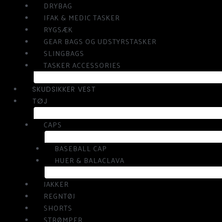
DRYBAG
IFAK & MEDIC TASKER
RYGSÆK
GEAR BAGS OG UDSTYRSTASKER
SLINGBAGS
TASKER ACCESSORIES
SKUDSIKKER VEST
TØJ
CAPS
BASEBALL CAP
HUER & BALACLAVA
JAKKER
REGNTØJ
SHORTS
STRØMPER