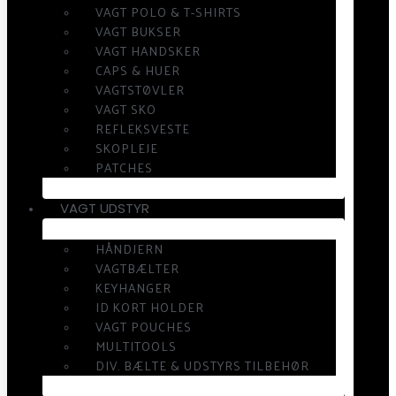
VAGT POLO & T-SHIRTS
VAGT BUKSER
VAGT HANDSKER
CAPS & HUER
VAGTSTØVLER
VAGT SKO
REFLEKSVESTE
SKOPLEJE
PATCHES
VAGT UDSTYR
HÅNDJERN
VAGTBÆLTER
KEYHANGER
ID KORT HOLDER
VAGT POUCHES
MULTITOOLS
DIV. BÆLTE & UDSTYRS TILBEHØR