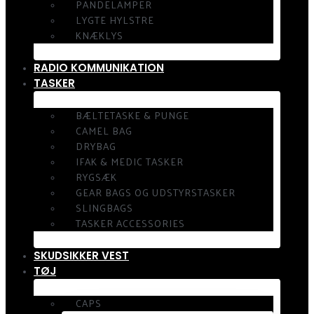
PANDELAMPER
LYGTE HYLSTRE
KNÆKLYS
RADIO KOMMUNIKATION
TASKER
BÆLTETASKE & PUNGE
CAMEL BAG
DRYBAG
IFAK & MEDIC TASKER
RYGSÆK
GEAR BAGS OG UDSTYRSTASKER
SLINGBAGS
TASKER ACCESSORIES
SKUDSIKKER VEST
TØJ
CAPS