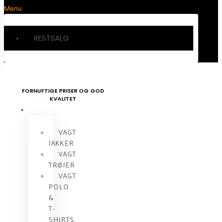
Menu
RESTSALG
FORNUFTIGE PRISER OG GOD
KVALITET
VAGTTØJ
VAGT
JAKKER
VAGT
TRØJER
VAGT
POLO
&
T-
SHIRTS