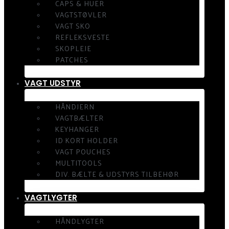
CAPS & HUER
VAGTSTØVLER
VAGT SKO
REFLEKSVESTE
SKOPLEJE
PATCHES
VAGT UDSTYR
HÅNDJERN
VAGTBÆLTER
KEYHANGER
ID KORT HOLDER
VAGT POUCHES
MULTITOOLS
DIV. BÆLTE & UDSTYRS TILBEHØR
VAGTLYGTER
HÅNDLYGTER