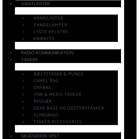
VAGTLYGTER
HÅNDLYGTER
PANDELAMPER
LYGTE HYLSTRE
KNÆKLYS
RADIO KOMMUNIKATION
TASKER
BÆLTETASKE & PUNGE
CAMEL BAG
DRYBAG
IFAK & MEDIC TASKER
RYGSÆK
GEAR BAGS OG UDSTYRSTASKER
SLINGBAGS
TASKER ACCESSORIES
SKUDSIKKER VEST