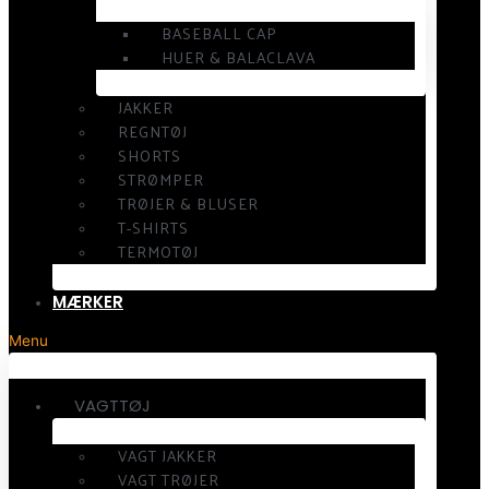
BASEBALL CAP
HUER & BALACLAVA
JAKKER
REGNTØJ
SHORTS
STRØMPER
TRØJER & BLUSER
T-SHIRTS
TERMOTØJ
MÆRKER
Menu
VAGTTØJ
VAGT JAKKER
VAGT TRØJER