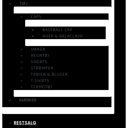
TØJ
CAPS
BASEBALL CAP
HUER & BALACLAVA
JAKKER
REGNTØJ
SHORTS
STRØMPER
TRØJER & BLUSER
T-SHIRTS
TERMOTØJ
MÆRKER
RESTSALG