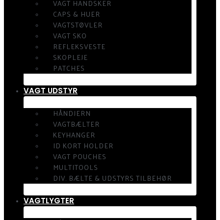
VAGT HANDSKER
CAPS & HUER
VAGTSTØVLER
VAGT SKO
REFLEKSVESTE
SKOPLEJE
PATCHES
VAGT UDSTYR
HÅNDJERN
VAGTBÆLTER
KEYHANGER
ID KORT HOLDER
VAGT POUCHES
MULTITOOLS
DIV. BÆLTE & UDSTYRS TILBEHØR
VAGTLYGTER