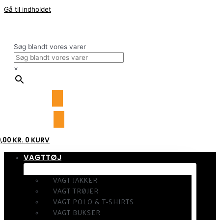
Gå til indholdet
Søg blandt vores varer
×
0,00
KR.
0
KURV
VAGTTØJ
VAGT JAKKER
VAGT TRØJER
VAGT POLO & T-SHIRTS
VAGT BUKSER