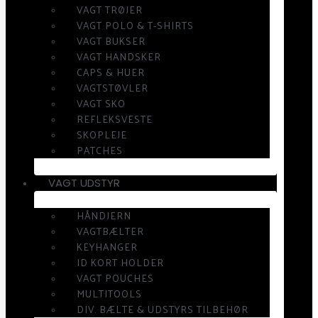
VAGT TRØJER
VAGT POLO & T-SHIRTS
VAGT BUKSER
VAGT HANDSKER
CAPS & HUER
VAGTSTØVLER
VAGT SKO
REFLEKSVESTE
SKOPLEJE
PATCHES
VAGT UDSTYR
HÅNDJERN
VAGTBÆLTER
KEYHANGER
ID KORT HOLDER
VAGT POUCHES
MULTITOOLS
DIV. BÆLTE & UDSTYRS TILBEHØR