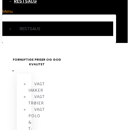
RESTSALG
Menu
RESTSALG
FORNUFTIGE PRISER OG GOD
KVALITET
VAGTTØJ
VAGT
JAKKER
VAGT
TRØJER
VAGT
POLO
&
T-