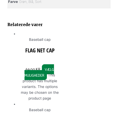
Farve
Grøn, Blå, Sort
Relaterede varer
Baseball cap
FLAG NET CAP
69,00
KR.
VÆLG
MULIGHEDER
This
product has multiple
variants. The options
may be chosen on the
product page
Baseball cap