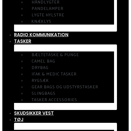
HÅNDLYGTER
PANDELAMPER
LYGTE HYLSTRE
KNÆKLYS
RADIO KOMMUNIKATION
TASKER
BÆLTETASKE & PUNGE
CAMEL BAG
DRYBAG
IFAK & MEDIC TASKER
RYGSÆK
GEAR BAGS OG UDSTYRSTASKER
SLINGBAGS
TASKER ACCESSORIES
SKUDSIKKER VEST
TØJ