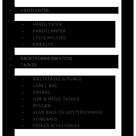
VAGTLYGTER
HÅNDLYGTER
PANDELAMPER
LYGTE HYLSTRE
KNÆKLYS
RADIO KOMMUNIKATION
TASKER
BÆLTETASKE & PUNGE
CAMEL BAG
DRYBAG
IFAK & MEDIC TASKER
RYGSÆK
GEAR BAGS OG UDSTYRSTASKER
SLINGBAGS
TASKER ACCESSORIES