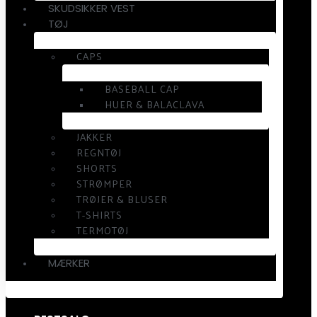
SKUDSIKKER VEST
TØJ
CAPS
BASEBALL CAP
HUER & BALACLAVA
JAKKER
REGNTØJ
SHORTS
STRØMPER
TRØJER & BLUSER
T-SHIRTS
TERMOTØJ
MÆRKER