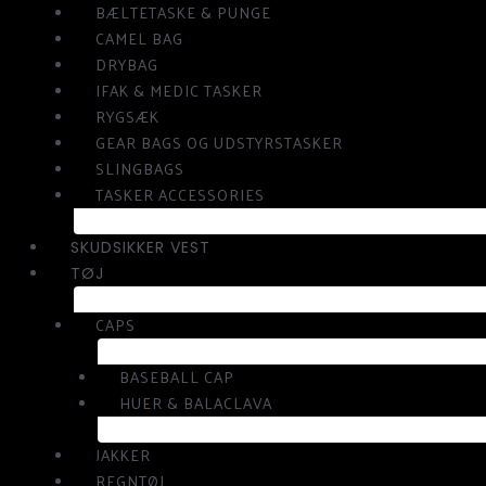
BÆLTETASKE & PUNGE
CAMEL BAG
DRYBAG
IFAK & MEDIC TASKER
RYGSÆK
GEAR BAGS OG UDSTYRSTASKER
SLINGBAGS
TASKER ACCESSORIES
SKUDSIKKER VEST
TØJ
CAPS
BASEBALL CAP
HUER & BALACLAVA
JAKKER
REGNTØJ