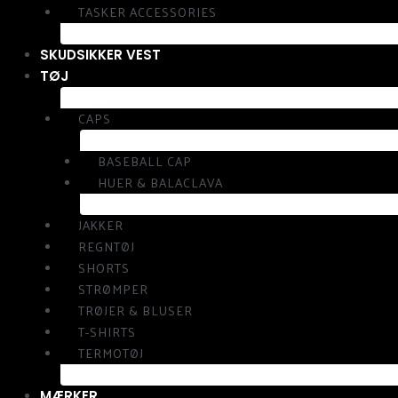
TASKER ACCESSORIES
SKUDSIKKER VEST
TØJ
CAPS
BASEBALL CAP
HUER & BALACLAVA
JAKKER
REGNTØJ
SHORTS
STRØMPER
TRØJER & BLUSER
T-SHIRTS
TERMOTØJ
MÆRKER