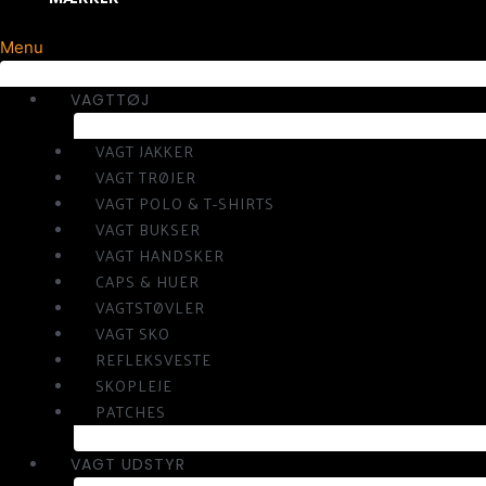
Menu
VAGTTØJ
VAGT JAKKER
VAGT TRØJER
VAGT POLO & T-SHIRTS
VAGT BUKSER
VAGT HANDSKER
CAPS & HUER
VAGTSTØVLER
VAGT SKO
REFLEKSVESTE
SKOPLEJE
PATCHES
VAGT UDSTYR