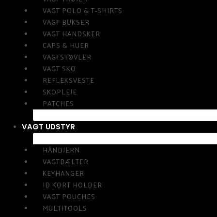
VAGT POLO & T-SHIRTS
VAGT BUKSER
VAGT HANDSKER
CAPS & HUER
VAGTSTØVLER
VAGT SKO
REFLEKSVESTE
SKOPLEJE
PATCHES
VAGT UDSTYR
HÅNDJERN
VAGTBÆLTER
KEYHANGER
ID KORT HOLDER
VAGT POUCHES
MULTITOOLS