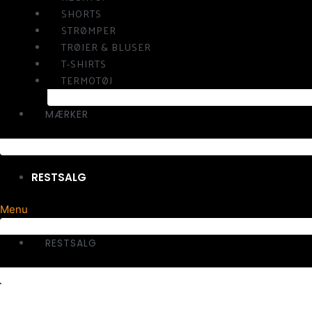
SHORTS
STRØMPER
TRØJER & BLUSER
T-SHIRTS
TERMOTØJ
MÆRKER
RESTSALG
Menu
RESTSALG