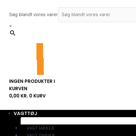
Gå
til
Søg blandt vores varer
indholdet
×
INGEN PRODUKTER I
KURVEN
0,00
KR.
0
KURV
VAGTTØJ
VAGT JAKKER
VAGT TRØJER