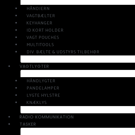
HÅNDJERN
VAGTBÆLTER
KEYHANGER
ID KORT HOLDER
VAGT POUCHES
MULTITOOLS
DIV. BÆLTE & UDSTYRS TILBEHØR
VAGTLYGTER
HÅNDLYGTER
PANDELAMPER
LYGTE HYLSTRE
KNÆKLYS
RADIO KOMMUNIKATION
TASKER