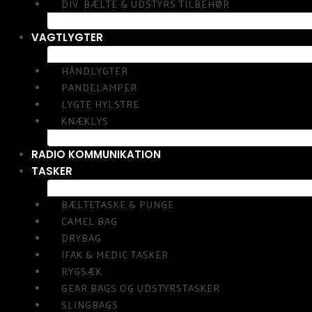
DIV. BÆLTE & UDSTYRS TILBEHØR
VAGTLYGTER
HÅNDLYGTER
PANDELAMPER
LYGTE HYLSTRE
KNÆKLYS
RADIO KOMMUNIKATION
TASKER
BÆLTETASKE & PUNGE
CAMEL BAG
DRYBAG
IFAK & MEDIC TASKER
RYGSÆK
GEAR BAGS OG UDSTYRSTASKER
SLINGBAGS