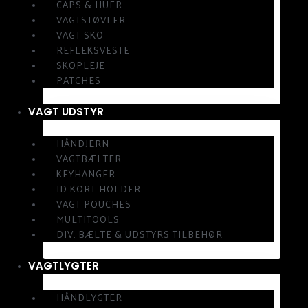
CAPS & HUER
VAGTSTØVLER
VAGT SKO
REFLEKSVESTE
SKOPLEJE
PATCHES
VAGT UDSTYR
HÅNDJERN
VAGTBÆLTER
KEYHANGER
ID KORT HOLDER
VAGT POUCHES
MULTITOOLS
DIV. BÆLTE & UDSTYRS TILBEHØR
VAGTLYGTER
HÅNDLYGTER