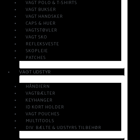
VAGT POLO & T-SHIRTS
VAGT BUKSER
VAGT HANDSKER
CAPS & HUER
VAGTSTØVLER
VAGT SKO
REFLEKSVESTE
SKOPLEJE
PATCHES
VAGT UDSTYR
HÅNDJERN
VAGTBÆLTER
KEYHANGER
ID KORT HOLDER
VAGT POUCHES
MULTITOOLS
DIV. BÆLTE & UDSTYRS TILBEHØR