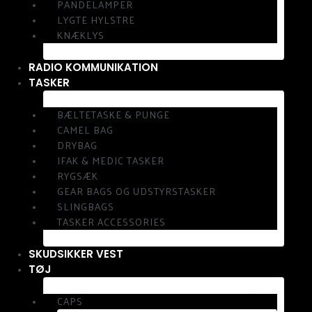
PANDELAMPER
LYGTE HYLSTRE
KNÆKLYS
RADIO KOMMUNIKATION
TASKER
BÆLTETASKE & PUNGE
CAMEL BAG
DRYBAG
IFAK & MEDIC TASKER
RYGSÆK
GEAR BAGS OG UDSTYRSTASKER
SLINGBAGS
TASKER ACCESSORIES
SKUDSIKKER VEST
TØJ
CAPS