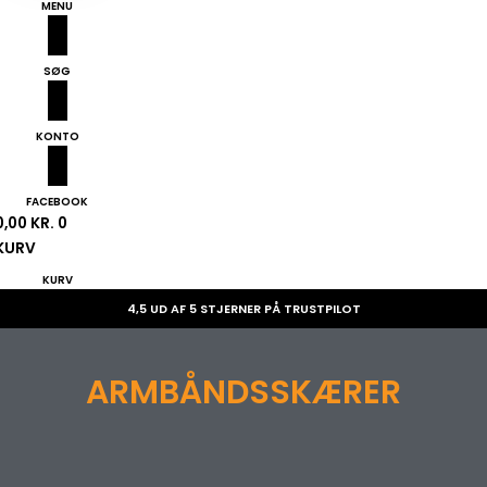
MENU
SØG
KONTO
FACEBOOK
0,00
KR.
0
KURV
KURV
4,5 UD AF 5 STJERNER PÅ TRUSTPILOT
ARMBÅNDSSKÆRER