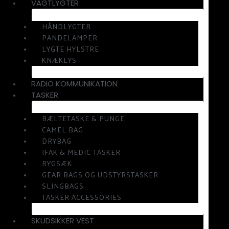
VAGTLYGTER
HÅNDLYGTER
PANDELAMPER
LYGTE HYLSTRE
KNÆKLYS
RADIO KOMMUNIKATION
TASKER
BÆLTETASKE & PUNGE
CAMEL BAG
DRYBAG
IFAK & MEDIC TASKER
RYGSÆK
GEAR BAGS OG UDSTYRSTASKER
SLINGBAGS
TASKER ACCESSORIES
SKUDSIKKER VEST