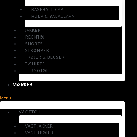
BASEBALL CAP
HUER & BALACLAVA
JAKKER
REGNTØJ
SHORTS
STRØMPER
TRØJER & BLUSER
T-SHIRTS
TERMOTØJ
MÆRKER
Menu
VAGTTØJ
VAGT JAKKER
VAGT TRØJER