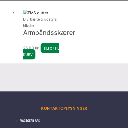
Div. bælte & udstyrs
tilbehør
Armbåndsskærer
TILFØJ TIL
25,00
kr.
KURV
KONTAKTOPLYSNINGER
VAGTGEAR APS