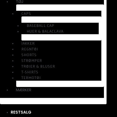
TØJ
CAPS
BASEBALL CAP
HUER & BALACLAVA
JAKKER
REGNTØJ
SHORTS
STRØMPER
TRØJER & BLUSER
T-SHIRTS
TERMOTØJ
MÆRKER
RESTSALG