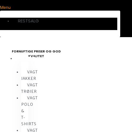
Menu
RESTSALG
FORNUFTIGE PRISER OG GOD
KVALITET
VAGTTØJ
VAGT
JAKKER
VAGT
TRØJER
VAGT
POLO
&
T-
SHIRTS
VAGT