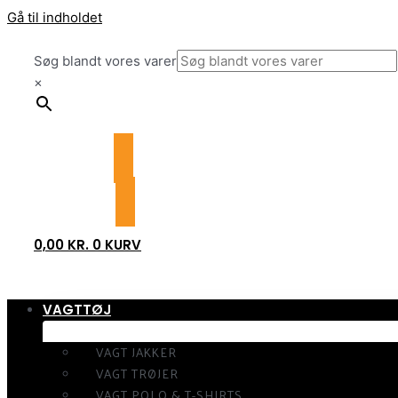
Gå til indholdet
Søg blandt vores varer
×
0,00
KR.
0
KURV
VAGTTØJ
VAGT JAKKER
VAGT TRØJER
VAGT POLO & T-SHIRTS