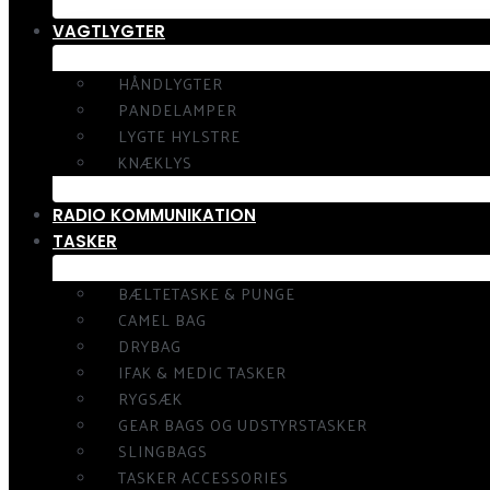
VAGTLYGTER
HÅNDLYGTER
PANDELAMPER
LYGTE HYLSTRE
KNÆKLYS
RADIO KOMMUNIKATION
TASKER
BÆLTETASKE & PUNGE
CAMEL BAG
DRYBAG
IFAK & MEDIC TASKER
RYGSÆK
GEAR BAGS OG UDSTYRSTASKER
SLINGBAGS
TASKER ACCESSORIES