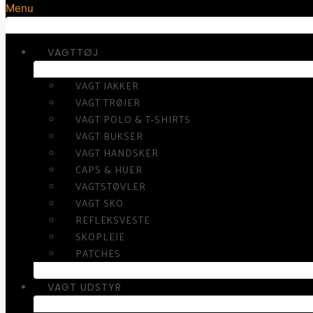
Menu
VAGTTØJ
VAGT JAKKER
VAGT TRØJER
VAGT POLO & T-SHIRTS
VAGT BUKSER
VAGT HANDSKER
CAPS & HUER
VAGTSTØVLER
VAGT SKO
REFLEKSVESTE
SKOPLEJE
PATCHES
VAGT UDSTYR