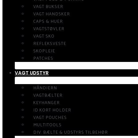
VAGT BUKSER
VAGT HANDSKER
CAPS & HUER
VAGTSTØVLER
VAGT SKO
REFLEKSVESTE
SKOPLEJE
PATCHES
VAGT UDSTYR
HÅNDJERN
VAGTBÆLTER
KEYHANGER
ID KORT HOLDER
VAGT POUCHES
MULTITOOLS
DIV. BÆLTE & UDSTYRS TILBEHØR