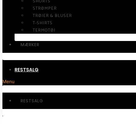
SHORTS
STRØMPER
TRØJER & BLUSER
T-SHIRTS
TERMOTØJ
MÆRKER
RESTSALG
Menu
RESTSALG