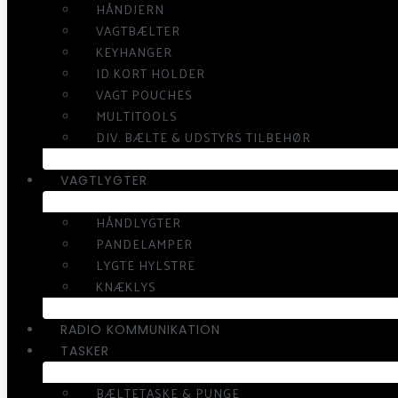
HÅNDJERN
VAGTBÆLTER
KEYHANGER
ID KORT HOLDER
VAGT POUCHES
MULTITOOLS
DIV. BÆLTE & UDSTYRS TILBEHØR
VAGTLYGTER
HÅNDLYGTER
PANDELAMPER
LYGTE HYLSTRE
KNÆKLYS
RADIO KOMMUNIKATION
TASKER
BÆLTETASKE & PUNGE