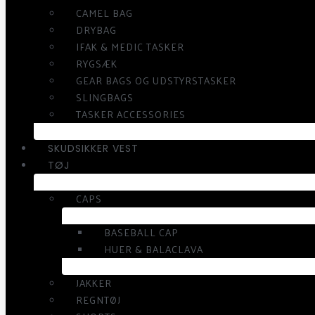
CAMEL BAG
DRYBAG
IFAK & MEDIC TASKER
RYGSÆK
GEAR BAGS OG UDSTYRSTASKER
SLINGBAGS
TASKER ACCESSORIES
SKUDSIKKER VEST
TØJ
CAPS
BASEBALL CAP
HUER & BALACLAVA
JAKKER
REGNTØJ