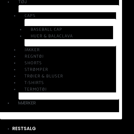
TØJ
CAPS
BASEBALL CAP
HUER & BALACLAVA
JAKKER
REGNTØJ
SHORTS
STRØMPER
TRØJER & BLUSER
T-SHIRTS
TERMOTØJ
MÆRKER
RESTSALG