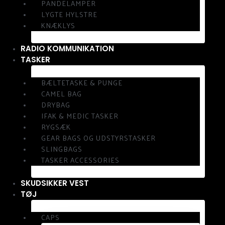
PANDELAMPER
LYGTE HYLSTRE
KNÆKLYS
RADIO KOMMUNIKATION
TASKER
BÆLTETASKE & PUNGE
CAMEL BAG
DRYBAG
IFAK & MEDIC TASKER
RYGSÆK
GEAR BAGS OG UDSTYRSTASKER
SLINGBAGS
TASKER ACCESSORIES
SKUDSIKKER VEST
TØJ
CAPS