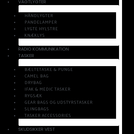
VAGTLYGTER
HÅNDLYGTER
PANDELAMPER
LYGTE HYLSTRE
KNÆKLYS
RADIO KOMMUNIKATION
TASKER
BÆLTETASKE & PUNGE
CAMEL BAG
DRYBAG
IFAK & MEDIC TASKER
RYGSÆK
GEAR BAGS OG UDSTYRSTASKER
SLINGBAGS
TASKER ACCESSORIES
SKUDSIKKER VEST