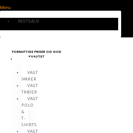
Menu
RESTSALG
FORNUFTIGE PRISER OG GOD
KVALITET
VAGTTØJ
VAGT
JAKKER
VAGT
TRØJER
VAGT
POLO
&
T-
SHIRTS
VAGT