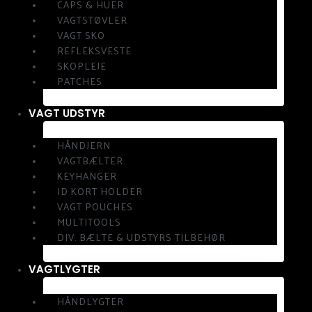
CAPS & HUER
VAGTSTØVLER
VAGT SKO
REFLEKSVESTE
SKOPLEJE
PATCHES
VAGT UDSTYR
HÅNDJERN
VAGTBÆLTER
KEYHANGER
ID KORT HOLDER
VAGT POUCHES
MULTITOOLS
DIV. BÆLTE & UDSTYRS TILBEHØR
VAGTLYGTER
HÅNDLYGTER