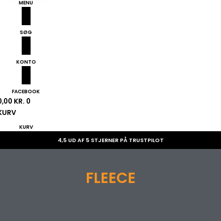
MENU
SØG
KONTO
FACEBOOK
0,00
KR.
0
KURV
KURV
4,5 UD AF 5 STJERNER PÅ TRUSTPILOT
FLEECE