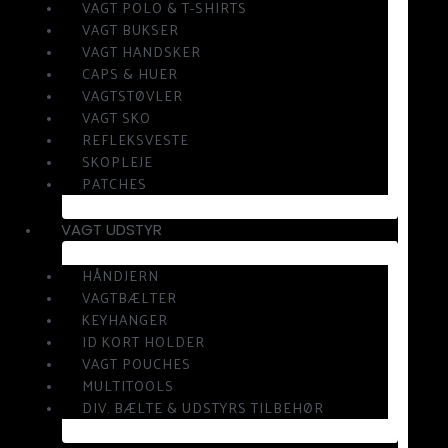
VAGT POLO & T-SHIRTS
VAGT BUKSER
VAGT HANDSKER
CAPS & HUER
VAGTSTØVLER
VAGT SKO
REFLEKSVESTE
SKOPLEJE
PATCHES
VAGT UDSTYR
HÅNDJERN
VAGTBÆLTER
KEYHANGER
ID KORT HOLDER
VAGT POUCHES
MULTITOOLS
DIV. BÆLTE & UDSTYRS TILBEHØR