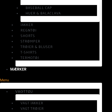
BASEBALL CAP
HUER & BALACLAVA
JAKKER
REGNTØJ
SHORTS
STRØMPER
TRØJER & BLUSER
T-SHIRTS
TERMOTØJ
MÆRKER
Menu
VAGTTØJ
VAGT JAKKER
VAGT TRØJER