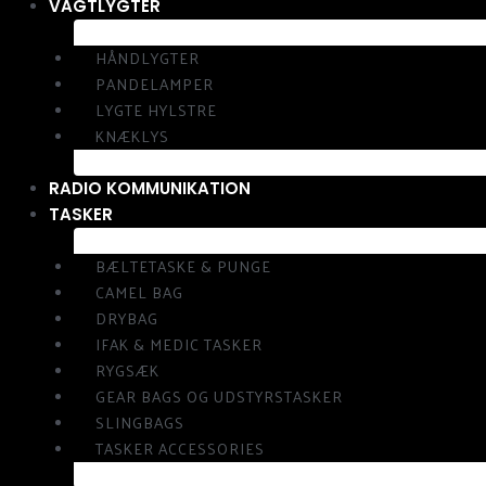
VAGTLYGTER
HÅNDLYGTER
PANDELAMPER
LYGTE HYLSTRE
KNÆKLYS
RADIO KOMMUNIKATION
TASKER
BÆLTETASKE & PUNGE
CAMEL BAG
DRYBAG
IFAK & MEDIC TASKER
RYGSÆK
GEAR BAGS OG UDSTYRSTASKER
SLINGBAGS
TASKER ACCESSORIES