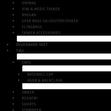
DRYBAG
IFAK & MEDIC TASKER
RYGSÆK
GEAR BAGS OG UDSTYRSTASKER
SLINGBAGS
TASKER ACCESSORIES
SKUDSIKKER VEST
TØJ
CAPS
BASEBALL CAP
HUER & BALACLAVA
JAKKER
REGNTØJ
SHORTS
STRØMPER