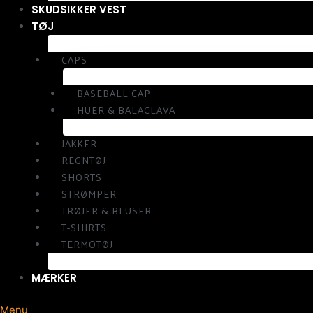
SKUDSIKKER VEST
TØJ
CAPS
BASEBALL CAP
HUER & BALACLAVA
JAKKER
REGNTØJ
SHORTS
STRØMPER
TRØJER & BLUSER
T-SHIRTS
TERMOTØJ
MÆRKER
Menu