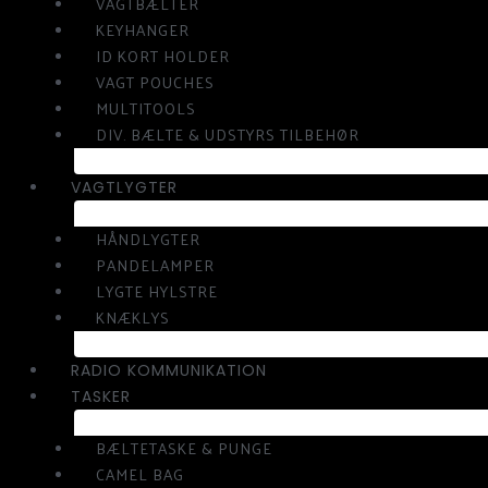
VAGTBÆLTER
KEYHANGER
ID KORT HOLDER
VAGT POUCHES
MULTITOOLS
DIV. BÆLTE & UDSTYRS TILBEHØR
VAGTLYGTER
HÅNDLYGTER
PANDELAMPER
LYGTE HYLSTRE
KNÆKLYS
RADIO KOMMUNIKATION
TASKER
BÆLTETASKE & PUNGE
CAMEL BAG