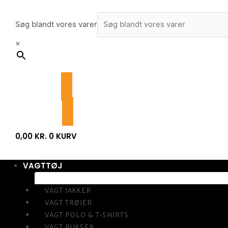
Gå
til
Søg blandt vores varer
indholdet
×
0,00
KR.
0
KURV
VAGTTØJ
VAGT JAKKER
VAGT TRØJER
VAGT POLO & T-SHIRTS
VAGT BUKSER