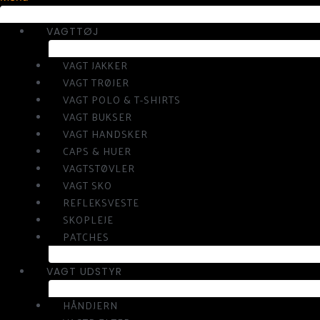
VAGTTØJ
VAGT JAKKER
VAGT TRØJER
VAGT POLO & T-SHIRTS
VAGT BUKSER
VAGT HANDSKER
CAPS & HUER
VAGTSTØVLER
VAGT SKO
REFLEKSVESTE
SKOPLEJE
PATCHES
VAGT UDSTYR
HÅNDJERN