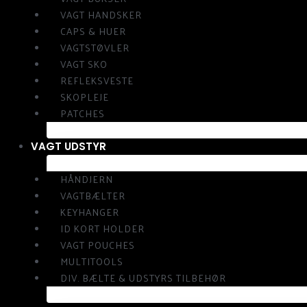
VAGT HANDSKER
CAPS & HUER
VAGTSTØVLER
VAGT SKO
REFLEKSVESTE
SKOPLEJE
PATCHES
VAGT UDSTYR
HÅNDJERN
VAGTBÆLTER
KEYHANGER
ID KORT HOLDER
VAGT POUCHES
MULTITOOLS
DIV. BÆLTE & UDSTYRS TILBEHØR