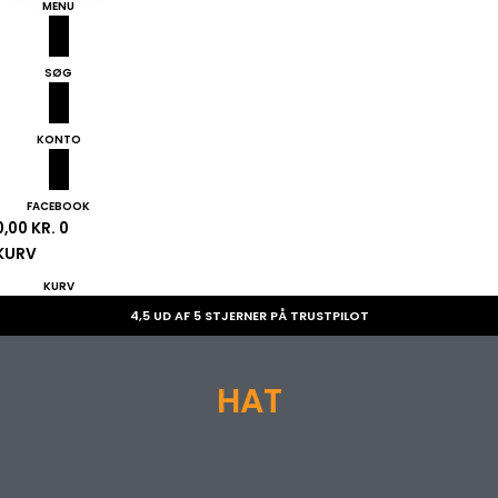
MENU
SØG
KONTO
FACEBOOK
0,00
KR.
0
KURV
KURV
4,5 UD AF 5 STJERNER PÅ TRUSTPILOT
HAT