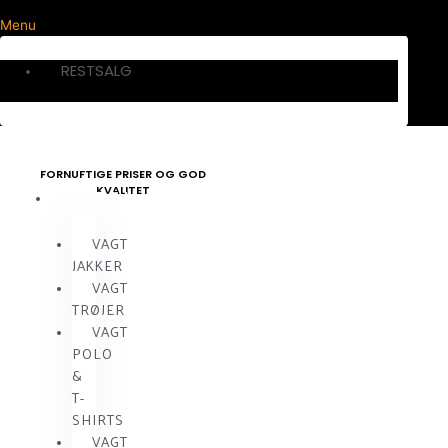
Menu
RESTSALG
FORNUFTIGE PRISER OG GOD
KVALITET
VAGTTØJ
VAGT
JAKKER
VAGT
TRØJER
VAGT
POLO
&
T-
SHIRTS
VAGT