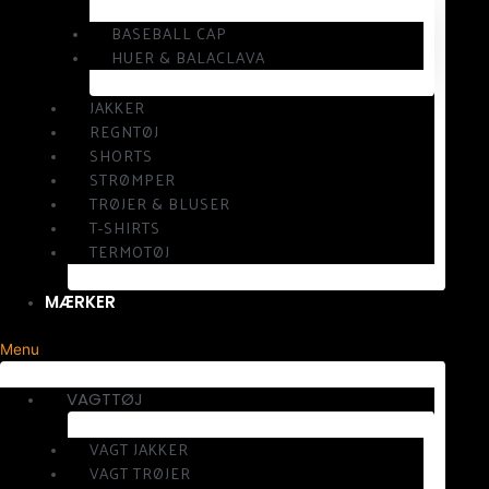
BASEBALL CAP
HUER & BALACLAVA
JAKKER
REGNTØJ
SHORTS
STRØMPER
TRØJER & BLUSER
T-SHIRTS
TERMOTØJ
MÆRKER
Menu
VAGTTØJ
VAGT JAKKER
VAGT TRØJER