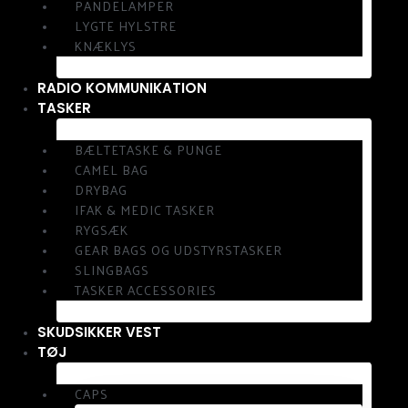
PANDELAMPER
LYGTE HYLSTRE
KNÆKLYS
RADIO KOMMUNIKATION
TASKER
BÆLTETASKE & PUNGE
CAMEL BAG
DRYBAG
IFAK & MEDIC TASKER
RYGSÆK
GEAR BAGS OG UDSTYRSTASKER
SLINGBAGS
TASKER ACCESSORIES
SKUDSIKKER VEST
TØJ
CAPS