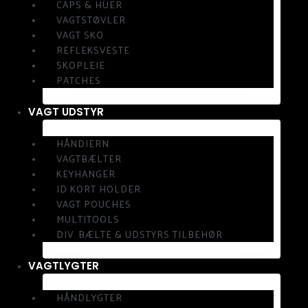
CAPS & HUER
VAGTSTØVLER
VAGT SKO
REFLEKSVESTE
SKOPLEJE
PATCHES
VAGT UDSTYR
HÅNDJERN
VAGTBÆLTER
KEYHANGER
ID KORT HOLDER
VAGT POUCHES
MULTITOOLS
DIV. BÆLTE & UDSTYRS TILBEHØR
VAGTLYGTER
HÅNDLYGTER