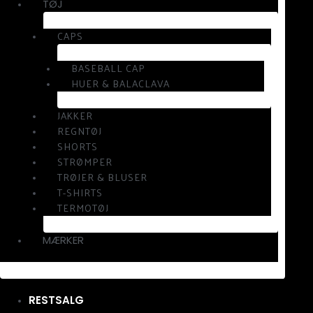
TØJ
CAPS
BASEBALL CAP
HUER & BALACLAVA
JAKKER
REGNTØJ
SHORTS
STRØMPER
TRØJER & BLUSER
T-SHIRTS
TERMOTØJ
MÆRKER
RESTSALG