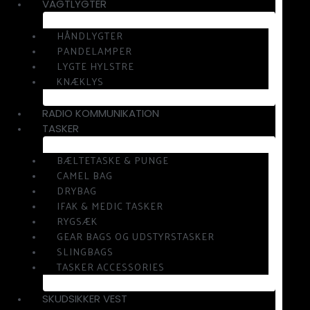
VAGTLYGTER
HÅNDLYGTER
PANDELAMPER
LYGTE HYLSTRE
KNÆKLYS
RADIO KOMMUNIKATION
TASKER
BÆLTETASKE & PUNGE
CAMEL BAG
DRYBAG
IFAK & MEDIC TASKER
RYGSÆK
GEAR BAGS OG UDSTYRSTASKER
SLINGBAGS
TASKER ACCESSORIES
SKUDSIKKER VEST