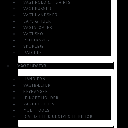
VAGT POLO & T-SHIRTS
VAGT BUKSER
VAGT HANDSKER
CAPS & HUER
VAGTSTØVLER
VAGT SKO
REFLEKSVESTE
SKOPLEJE
PATCHES
VAGT UDSTYR
HÅNDJERN
VAGTBÆLTER
KEYHANGER
ID KORT HOLDER
VAGT POUCHES
MULTITOOLS
DIV. BÆLTE & UDSTYRS TILBEHØR