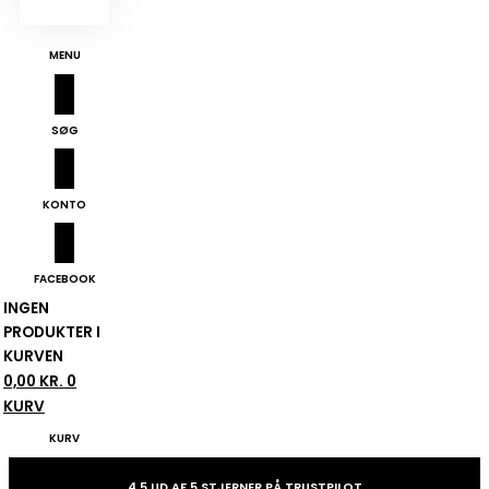
MENU
SØG
KONTO
FACEBOOK
INGEN
PRODUKTER I
KURVEN
0,00
KR.
0
KURV
KURV
4,5 UD AF 5 STJERNER PÅ TRUSTPILOT