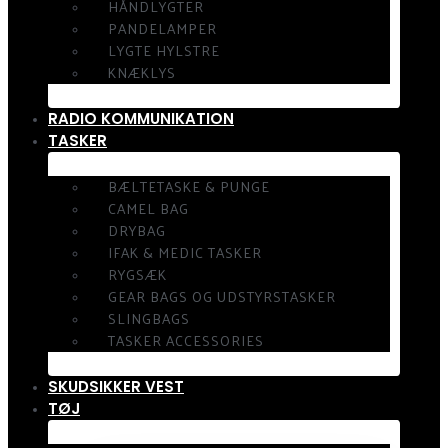
HÅNDLYGTER
PANDELAMPER
LYGTE HYLSTRE
KNÆKLYS
RADIO KOMMUNIKATION
TASKER
BÆLTETASKE & PUNGE
CAMEL BAG
DRYBAG
IFAK & MEDIC TASKER
RYGSÆK
GEAR BAGS OG UDSTYRSTASKER
SLINGBAGS
TASKER ACCESSORIES
SKUDSIKKER VEST
TØJ