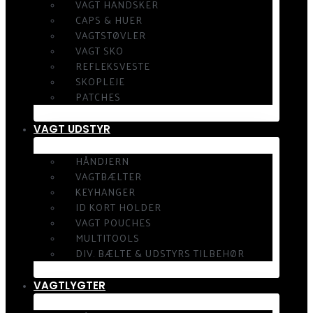
VAGT HANDSKER
CAPS & HUER
VAGTSTØVLER
VAGT SKO
REFLEKSVESTE
SKOPLEJE
PATCHES
VAGT UDSTYR
HÅNDJERN
VAGTBÆLTER
KEYHANGER
ID KORT HOLDER
VAGT POUCHES
MULTITOOLS
DIV. BÆLTE & UDSTYRS TILBEHØR
VAGTLYGTER