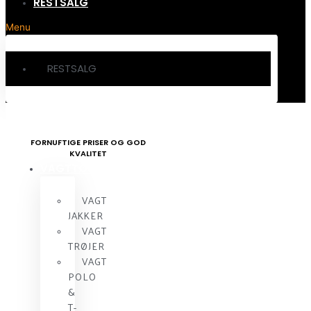
RESTSALG
Menu
RESTSALG
FORNUFTIGE PRISER OG GOD
KVALITET
VAGTTØJ
VAGT
JAKKER
VAGT
TRØJER
VAGT
POLO
&
T-