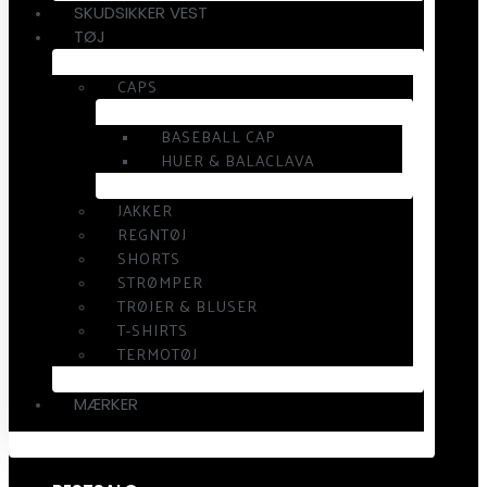
SKUDSIKKER VEST
TØJ
CAPS
BASEBALL CAP
HUER & BALACLAVA
JAKKER
REGNTØJ
SHORTS
STRØMPER
TRØJER & BLUSER
T-SHIRTS
TERMOTØJ
MÆRKER