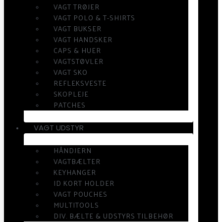
VAGT TRØJER
VAGT POLO & T-SHIRTS
VAGT BUKSER
VAGT HANDSKER
CAPS & HUER
VAGTSTØVLER
VAGT SKO
REFLEKSVESTE
SKOPLEJE
PATCHES
VAGT UDSTYR
HÅNDJERN
VAGTBÆLTER
KEYHANGER
ID KORT HOLDER
VAGT POUCHES
MULTITOOLS
DIV. BÆLTE & UDSTYRS TILBEHØR