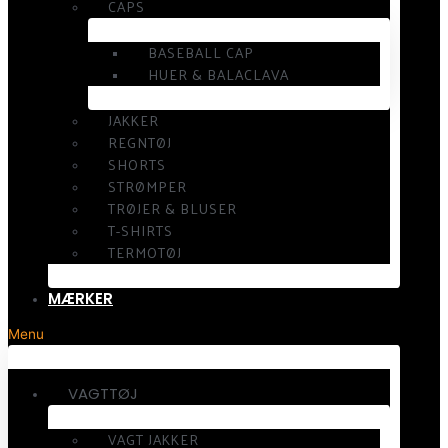
CAPS
BASEBALL CAP
HUER & BALACLAVA
JAKKER
REGNTØJ
SHORTS
STRØMPER
TRØJER & BLUSER
T-SHIRTS
TERMOTØJ
MÆRKER
Menu
VAGTTØJ
VAGT JAKKER