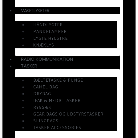
VAGTLYGTER
HÅNDLYGTER
PANDELAMPER
LYGTE HYLSTRE
KNÆKLYS
RADIO KOMMUNIKATION
TASKER
BÆLTETASKE & PUNGE
CAMEL BAG
DRYBAG
IFAK & MEDIC TASKER
RYGSÆK
GEAR BAGS OG UDSTYRSTASKER
SLINGBAGS
TASKER ACCESSORIES