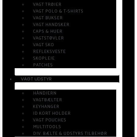
VAGT TRØJER
VAGT POLO & T-SHIRTS
VAGT BUKSER
VAGT HANDSKER
CAPS & HUER
VAGTSTØVLER
VAGT SKO
REFLEKSVESTE
SKOPLEJE
PATCHES
VAGT UDSTYR
HÅNDJERN
VAGTBÆLTER
KEYHANGER
ID KORT HOLDER
VAGT POUCHES
MULTITOOLS
DIV. BÆLTE & UDSTYRS TILBEHØR