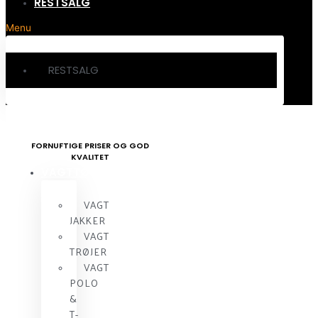
RESTSALG
Menu
RESTSALG
FORNUFTIGE PRISER OG GOD
KVALITET
VAGTTØJ
VAGT
JAKKER
VAGT
TRØJER
VAGT
POLO
&
T-