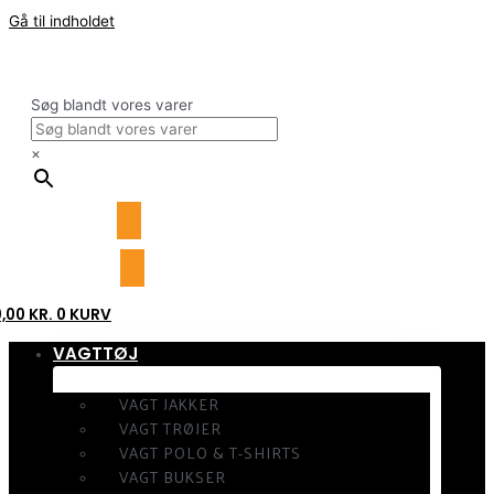
Gå til indholdet
Søg blandt vores varer
×
0,00
KR.
0
KURV
VAGTTØJ
VAGT JAKKER
VAGT TRØJER
VAGT POLO & T-SHIRTS
VAGT BUKSER