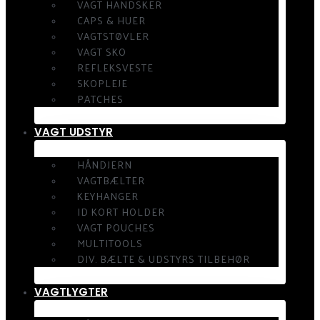
VAGT HANDSKER
CAPS & HUER
VAGTSTØVLER
VAGT SKO
REFLEKSVESTE
SKOPLEJE
PATCHES
VAGT UDSTYR
HÅNDJERN
VAGTBÆLTER
KEYHANGER
ID KORT HOLDER
VAGT POUCHES
MULTITOOLS
DIV. BÆLTE & UDSTYRS TILBEHØR
VAGTLYGTER