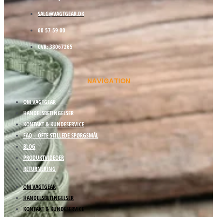
SALG@VAGTGEAR.DK
60 57 59 00
CVR: 38067265
NAVIGATION
OM VAGTGEAR
HANDELSBETINGELSER
KONTAKT & KUNDESERVICE
FAQ – OFTE STILLEDE SPØRGSMÅL
BLOG
PRODUKTVIDEOER
RETURNERING
OM VAGTGEAR
HANDELSBETINGELSER
KONTAKT & KUNDESERVICE