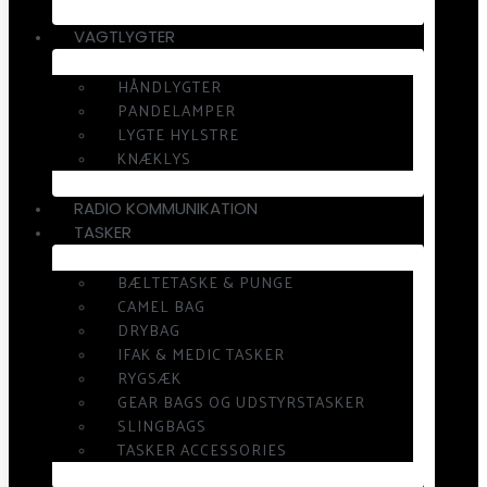
VAGTLYGTER
HÅNDLYGTER
PANDELAMPER
LYGTE HYLSTRE
KNÆKLYS
RADIO KOMMUNIKATION
TASKER
BÆLTETASKE & PUNGE
CAMEL BAG
DRYBAG
IFAK & MEDIC TASKER
RYGSÆK
GEAR BAGS OG UDSTYRSTASKER
SLINGBAGS
TASKER ACCESSORIES