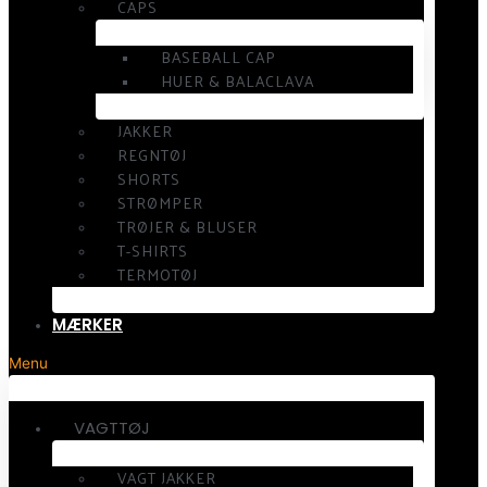
CAPS
BASEBALL CAP
HUER & BALACLAVA
JAKKER
REGNTØJ
SHORTS
STRØMPER
TRØJER & BLUSER
T-SHIRTS
TERMOTØJ
MÆRKER
Menu
VAGTTØJ
VAGT JAKKER