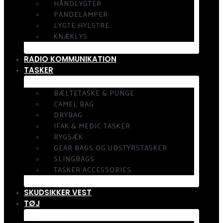
HÅNDLYGTER
PANDELAMPER
LYGTE HYLSTRE
KNÆKLYS
RADIO KOMMUNIKATION
TASKER
BÆLTETASKE & PUNGE
CAMEL BAG
DRYBAG
IFAK & MEDIC TASKER
RYGSÆK
GEAR BAGS OG UDSTYRSTASKER
SLINGBAGS
TASKER ACCESSORIES
SKUDSIKKER VEST
TØJ