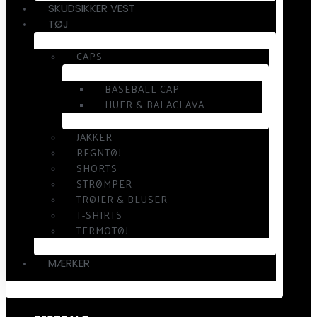
SKUDSIKKER VEST
TØJ
CAPS
BASEBALL CAP
HUER & BALACLAVA
JAKKER
REGNTØJ
SHORTS
STRØMPER
TRØJER & BLUSER
T-SHIRTS
TERMOTØJ
MÆRKER