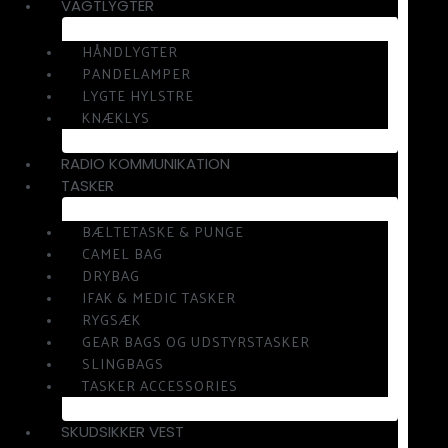
VAGTLYGTER
HÅNDLYGTER
PANDELAMPER
LYGTE HYLSTRE
KNÆKLYS
RADIO KOMMUNIKATION
TASKER
BÆLTETASKE & PUNGE
CAMEL BAG
DRYBAG
IFAK & MEDIC TASKER
RYGSÆK
GEAR BAGS OG UDSTYRSTASKER
SLINGBAGS
TASKER ACCESSORIES
SKUDSIKKER VEST