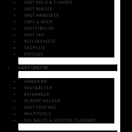
VAGT POLO & T-SHIRTS
VAGT BUKSER
VAGT HANDSKER
CAPS & HUER
VAGTSTØVLER
VAGT SKO
REFLEKSVESTE
SKOPLEJE
PATCHES
VAGT UDSTYR
HÅNDJERN
VAGTBÆLTER
KEYHANGER
ID KORT HOLDER
VAGT POUCHES
MULTITOOLS
DIV. BÆLTE & UDSTYRS TILBEHØR