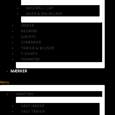
BASEBALL CAP
HUER & BALACLAVA
JAKKER
REGNTØJ
SHORTS
STRØMPER
TRØJER & BLUSER
T-SHIRTS
TERMOTØJ
MÆRKER
Menu
VAGTTØJ
VAGT JAKKER
VAGT TRØJER