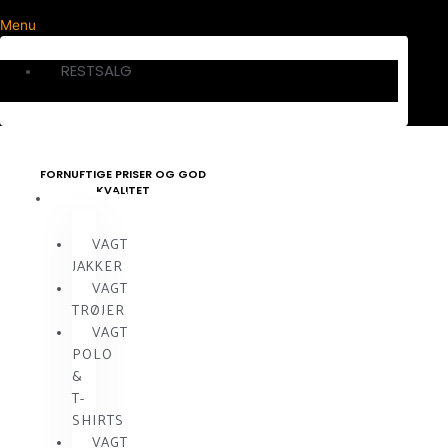
Menu
RESTSALG
FORNUFTIGE PRISER OG GOD
KVALITET
VAGTTØJ
VAGT
JAKKER
VAGT
TRØJER
VAGT
POLO
&
T-
SHIRTS
VAGT