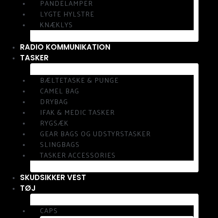
PANDELAMPER
LYGTE HYLSTRE
KNÆKLYS
RADIO KOMMUNIKATION
TASKER
BÆLTETASKE & PUNGE
CAMEL BAG
DRYBAG
IFAK & MEDIC TASKER
RYGSÆK
GEAR BAGS OG UDSTYRSTASKER
SLINGBAGS
TASKER ACCESSORIES
SKUDSIKKER VEST
TØJ
CAPS