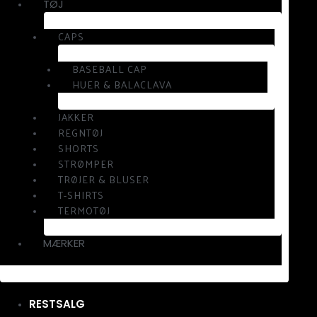
TØJ
CAPS
BASEBALL CAP
HUER & BALACLAVA
JAKKER
REGNTØJ
SHORTS
STRØMPER
TRØJER & BLUSER
T-SHIRTS
TERMOTØJ
MÆRKER
RESTSALG