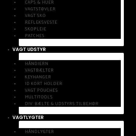
CAPS & HUER
VAGTSTØVLER
VAGT SKO
REFLEKSVESTE
SKOPLEJE
PATCHES
VAGT UDSTYR
HÅNDJERN
VAGTBÆLTER
KEYHANGER
ID KORT HOLDER
VAGT POUCHES
MULTITOOLS
DIV. BÆLTE & UDSTYRS TILBEHØR
VAGTLYGTER
HÅNDLYGTER