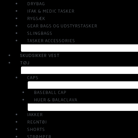
DRYBAG
IFAK & MEDIC TASKER
RYGSÆK
GEAR BAGS OG UDSTYRSTASKER
SLINGBAGS
TASKER ACCESSORIES
SKUDSIKKER VEST
TØJ
CAPS
BASEBALL CAP
HUER & BALACLAVA
JAKKER
REGNTØJ
SHORTS
STRØMPER