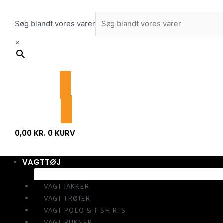
Gå
til
Søg blandt vores varer
indholdet
×
0,00
KR.
0
KURV
VAGTTØJ
VAGT JAKKER
VAGT TRØJER
VAGT POLO & T-SHIRTS
VAGT BUKSER