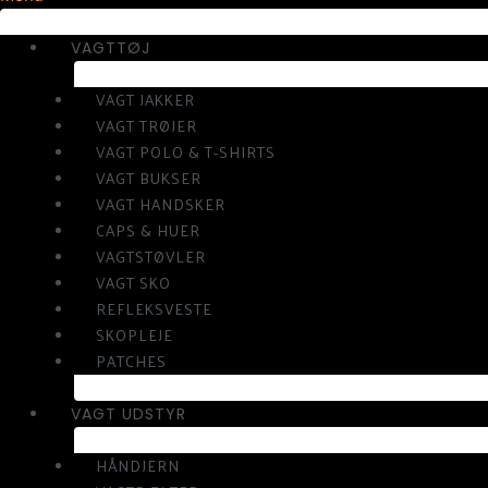
VAGTTØJ
VAGT JAKKER
VAGT TRØJER
VAGT POLO & T-SHIRTS
VAGT BUKSER
VAGT HANDSKER
CAPS & HUER
VAGTSTØVLER
VAGT SKO
REFLEKSVESTE
SKOPLEJE
PATCHES
VAGT UDSTYR
HÅNDJERN