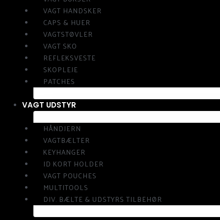
VAGT HANDSKER
CAPS & HUER
VAGTSTØVLER
VAGT SKO
REFLEKSVESTE
SKOPLEJE
PATCHES
VAGT UDSTYR
HÅNDJERN
VAGTBÆLTER
KEYHANGER
ID KORT HOLDER
VAGT POUCHES
MULTITOOLS
DIV. BÆLTE & UDSTYRS TILBEHØR