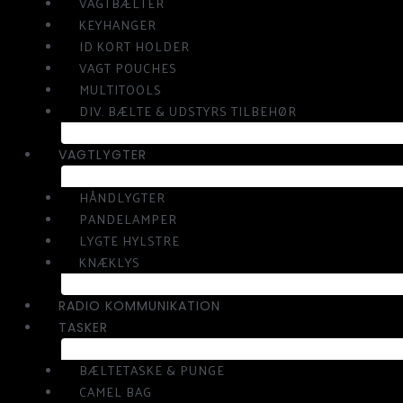
VAGTBÆLTER
KEYHANGER
ID KORT HOLDER
VAGT POUCHES
MULTITOOLS
DIV. BÆLTE & UDSTYRS TILBEHØR
VAGTLYGTER
HÅNDLYGTER
PANDELAMPER
LYGTE HYLSTRE
KNÆKLYS
RADIO KOMMUNIKATION
TASKER
BÆLTETASKE & PUNGE
CAMEL BAG