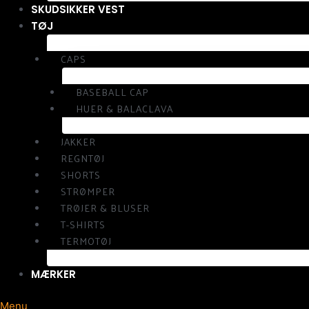
SKUDSIKKER VEST
TØJ
CAPS
BASEBALL CAP
HUER & BALACLAVA
JAKKER
REGNTØJ
SHORTS
STRØMPER
TRØJER & BLUSER
T-SHIRTS
TERMOTØJ
MÆRKER
Menu