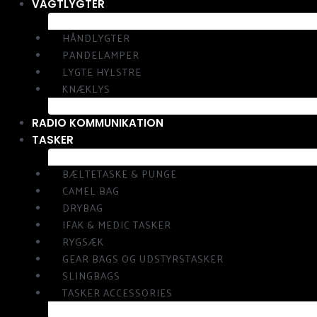
VAGTLYGTER
HÅNDLYGTER
PANDELAMPER
LYGTE HYLSTRE
KNÆKLYS
RADIO KOMMUNIKATION
TASKER
BÆLTETASKE & PUNGE
CAMEL BAG
DRYBAG
IFAK & MEDIC TASKER
RYGSÆK
GEAR BAGS OG UDSTYRSTASKER
SLINGBAGS
TASKER ACCESSORIES