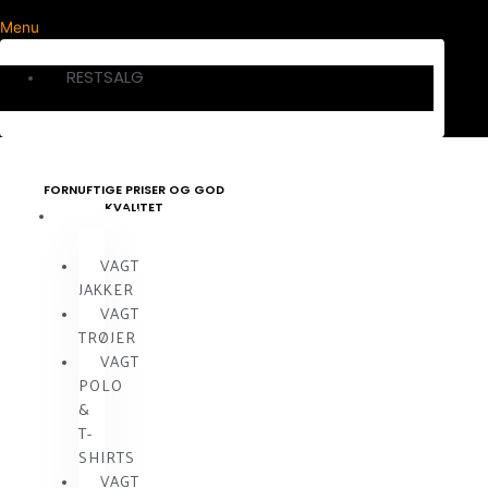
Menu
RESTSALG
FORNUFTIGE PRISER OG GOD
KVALITET
VAGTTØJ
VAGT
JAKKER
VAGT
TRØJER
VAGT
POLO
&
T-
SHIRTS
VAGT