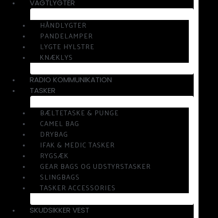
VAGTLYGTER
HÅNDLYGTER
PANDELAMPER
LYGTE HYLSTRE
KNÆKLYS
RADIO KOMMUNIKATION
TASKER
BÆLTETASKE & PUNGE
CAMEL BAG
DRYBAG
IFAK & MEDIC TASKER
RYGSÆK
GEAR BAGS OG UDSTYRSTASKER
SLINGBAGS
TASKER ACCESSORIES
SKUDSIKKER VEST