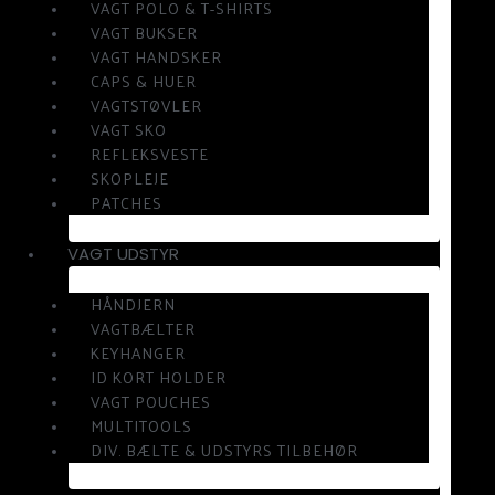
VAGT POLO & T-SHIRTS
VAGT BUKSER
VAGT HANDSKER
CAPS & HUER
VAGTSTØVLER
VAGT SKO
REFLEKSVESTE
SKOPLEJE
PATCHES
VAGT UDSTYR
HÅNDJERN
VAGTBÆLTER
KEYHANGER
ID KORT HOLDER
VAGT POUCHES
MULTITOOLS
DIV. BÆLTE & UDSTYRS TILBEHØR