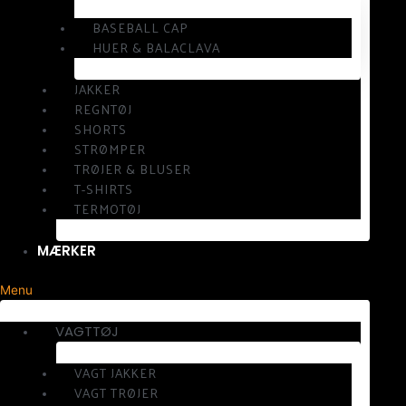
BASEBALL CAP
HUER & BALACLAVA
JAKKER
REGNTØJ
SHORTS
STRØMPER
TRØJER & BLUSER
T-SHIRTS
TERMOTØJ
MÆRKER
Menu
VAGTTØJ
VAGT JAKKER
VAGT TRØJER