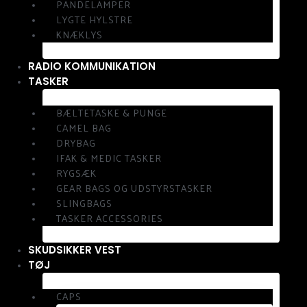
PANDELAMPER
LYGTE HYLSTRE
KNÆKLYS
RADIO KOMMUNIKATION
TASKER
BÆLTETASKE & PUNGE
CAMEL BAG
DRYBAG
IFAK & MEDIC TASKER
RYGSÆK
GEAR BAGS OG UDSTYRSTASKER
SLINGBAGS
TASKER ACCESSORIES
SKUDSIKKER VEST
TØJ
CAPS