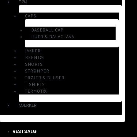
TØJ
CAPS
BASEBALL CAP
HUER & BALACLAVA
JAKKER
REGNTØJ
SHORTS
STRØMPER
TRØJER & BLUSER
T-SHIRTS
TERMOTØJ
MÆRKER
RESTSALG