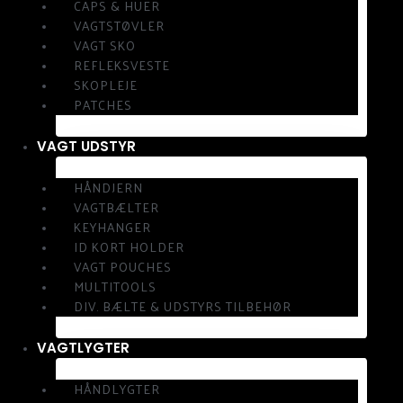
CAPS & HUER
VAGTSTØVLER
VAGT SKO
REFLEKSVESTE
SKOPLEJE
PATCHES
VAGT UDSTYR
HÅNDJERN
VAGTBÆLTER
KEYHANGER
ID KORT HOLDER
VAGT POUCHES
MULTITOOLS
DIV. BÆLTE & UDSTYRS TILBEHØR
VAGTLYGTER
HÅNDLYGTER