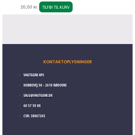
TILFØJ TIL KURV
20,00
kr.
KONTAKTOPLYSNINGER
VAGTGEAR APS
HOBROVEJ 50 - 2610 RØDOVRE
SALG@VAGTGEAR.DK
60 57 59 00
CVR: 38067265