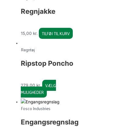
Regnjakke
TILFØJ TIL KURV
15,00
kr.
This
Regntøj
product
has
Ripstop Poncho
multiple
variants.
The
options
VÆLG
279,00
kr.
may
MULIGHEDER
be
chosen
Fosco Industries
on
the
Engangsregnslag
product
page