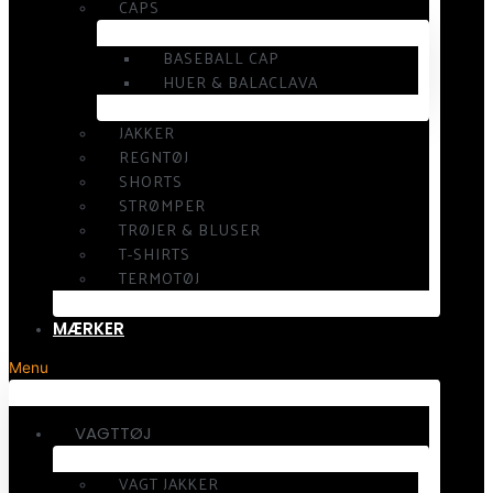
CAPS
BASEBALL CAP
HUER & BALACLAVA
JAKKER
REGNTØJ
SHORTS
STRØMPER
TRØJER & BLUSER
T-SHIRTS
TERMOTØJ
MÆRKER
Menu
VAGTTØJ
VAGT JAKKER