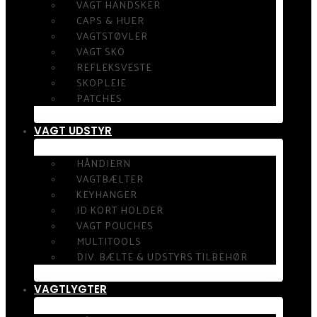
VAGT HANDSKER
CAPS & HUER
VAGTSTØVLER
VAGT SKO
REFLEKSVESTE
SKOPLEJE
PATCHES
VAGT UDSTYR
HÅNDJERN
VAGTBÆLTER
KEYHANGER
ID KORT HOLDER
VAGT POUCHES
MULTITOOLS
DIV. BÆLTE & UDSTYRS TILBEHØR
VAGTLYGTER