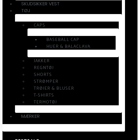
SKUDSIKKER VEST
TØJ
CAPS
BASEBALL CAP
HUER & BALACLAVA
JAKKER
REGNTØJ
SHORTS
STRØMPER
TRØJER & BLUSER
T-SHIRTS
TERMOTØJ
MÆRKER