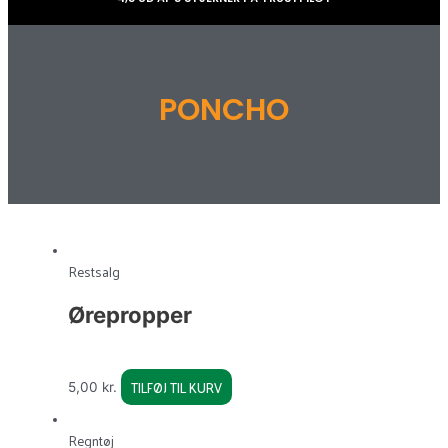
PONCHO
Restsalg
Ørepropper
TILFØJ TIL KURV
5,00
kr.
Regntøj