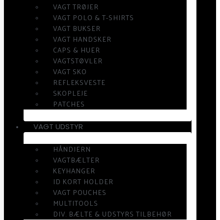
VAGT TRØJER
VAGT POLO & T-SHIRTS
VAGT BUKSER
VAGT HANDSKER
CAPS & HUER
VAGTSTØVLER
VAGT SKO
REFLEKSVESTE
SKOPLEJE
PATCHES
VAGT UDSTYR
HÅNDJERN
VAGTBÆLTER
KEYHANGER
ID KORT HOLDER
VAGT POUCHES
MULTITOOLS
DIV. BÆLTE & UDSTYRS TILBEHØR