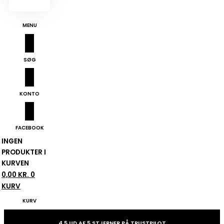
MENU
SØG
KONTO
FACEBOOK
INGEN
PRODUKTER I
KURVEN
0,00
KR.
0
KURV
KURV
4,5 UD AF 5 STJERNER PÅ TRUSTPILOT