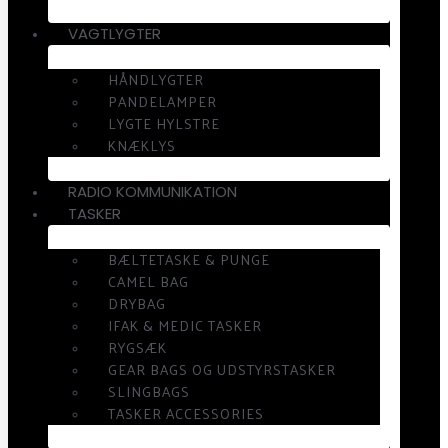
VAGTLYGTER
HÅNDLYGTER
PANDELAMPER
LYGTE HYLSTRE
KNÆKLYS
RADIO KOMMUNIKATION
TASKER
BÆLTETASKE & PUNGE
CAMEL BAG
DRYBAG
IFAK & MEDIC TASKER
RYGSÆK
GEAR BAGS OG UDSTYRSTASKER
SLINGBAGS
TASKER ACCESSORIES