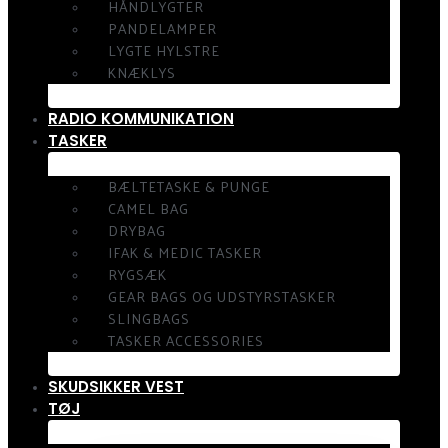
HÅNDLYGTER
PANDELAMPER
LYGTE HYLSTRE
KNÆKLYS
RADIO KOMMUNIKATION
TASKER
BÆLTETASKE & PUNGE
CAMEL BAG
DRYBAG
IFAK & MEDIC TASKER
RYGSÆK
GEAR BAGS OG UDSTYRSTASKER
SLINGBAGS
TASKER ACCESSORIES
SKUDSIKKER VEST
TØJ