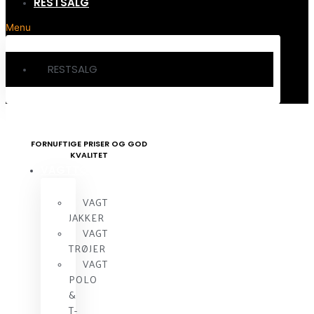
RESTSALG
Menu
RESTSALG
FORNUFTIGE PRISER OG GOD
KVALITET
VAGTTØJ
VAGT
JAKKER
VAGT
TRØJER
VAGT
POLO
&
T-