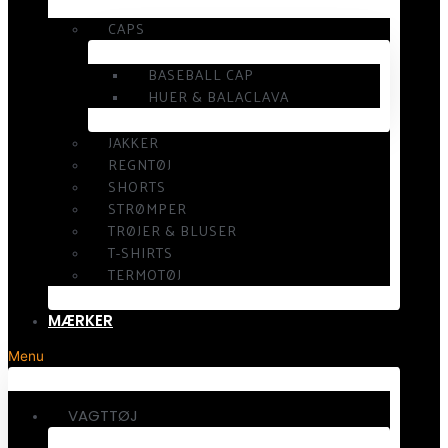
CAPS
BASEBALL CAP
HUER & BALACLAVA
JAKKER
REGNTØJ
SHORTS
STRØMPER
TRØJER & BLUSER
T-SHIRTS
TERMOTØJ
MÆRKER
Menu
VAGTTØJ