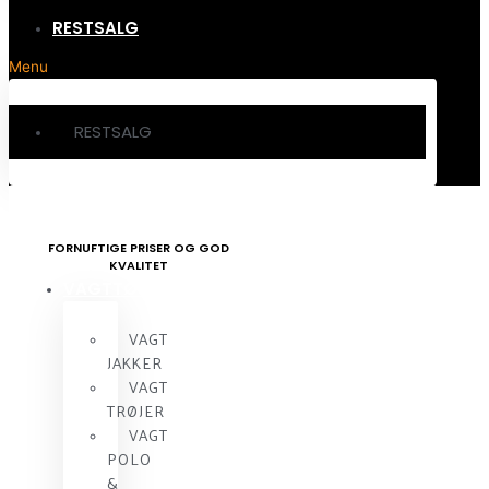
RESTSALG
Menu
RESTSALG
FORNUFTIGE PRISER OG GOD
KVALITET
VAGTTØJ
VAGT
JAKKER
VAGT
TRØJER
VAGT
POLO
&