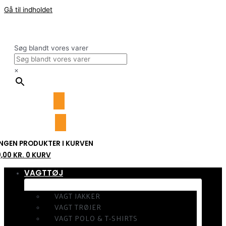
Gå til indholdet
Søg blandt vores varer
×
INGEN PRODUKTER I KURVEN
0,00
KR.
0
KURV
VAGTTØJ
VAGT JAKKER
VAGT TRØJER
VAGT POLO & T-SHIRTS