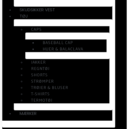
SKUDSIKKER VEST
TØJ
CAPS
BASEBALL CAP
HUER & BALACLAVA
JAKKER
REGNTØJ
SHORTS
STRØMPER
TRØJER & BLUSER
T-SHIRTS
TERMOTØJ
MÆRKER