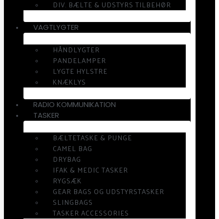
DIV. BÆLTE & UDSTYRS TILBEHØR
VAGTLYGTER
HÅNDLYGTER
PANDELAMPER
LYGTE HYLSTRE
KNÆKLYS
RADIO KOMMUNIKATION
TASKER
BÆLTETASKE & PUNGE
CAMEL BAG
DRYBAG
IFAK & MEDIC TASKER
RYGSÆK
GEAR BAGS OG UDSTYRSTASKER
SLINGBAGS
TASKER ACCESSORIES