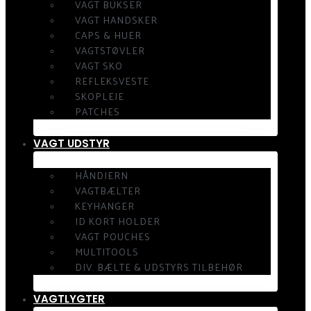
VAGT BUKSER
VAGT HANDSKER
CAPS & HUER
VAGTSTØVLER
VAGT SKO
REFLEKSVESTE
SKOPLEJE
PATCHES
VAGT UDSTYR
HÅNDJERN
VAGTBÆLTER
KEYHANGER
ID KORT HOLDER
VAGT POUCHES
MULTITOOLS
DIV. BÆLTE & UDSTYRS TILBEHØR
VAGTLYGTER