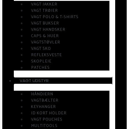
VAGT JAKKER
VAGT TRØJER
VAGT POLO & T-SHIRTS
VAGT BUKSER
VAGT HANDSKER
CAPS & HUER
VAGTSTØVLER
VAGT SKO
REFLEKSVESTE
SKOPLEJE
PATCHES
VAGT UDSTYR
HÅNDJERN
VAGTBÆLTER
KEYHANGER
ID KORT HOLDER
VAGT POUCHES
MULTITOOLS