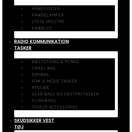
HÅNDLYGTER
PANDELAMPER
LYGTE HYLSTRE
KNÆKLYS
RADIO KOMMUNIKATION
TASKER
BÆLTETASKE & PUNGE
CAMEL BAG
DRYBAG
IFAK & MEDIC TASKER
RYGSÆK
GEAR BAGS OG UDSTYRSTASKER
SLINGBAGS
TASKER ACCESSORIES
SKUDSIKKER VEST
TØJ