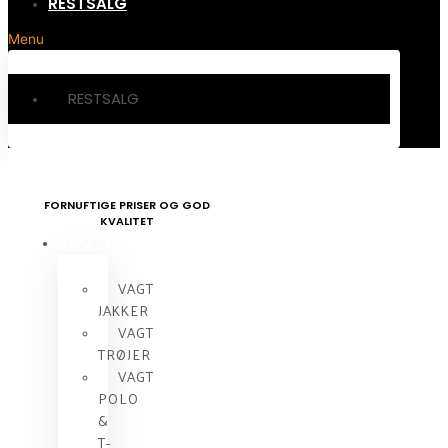
RESTSALG
Menu
RESTSALG
FORNUFTIGE PRISER OG GOD
KVALITET
VAGTTØJ
VAGT
JAKKER
VAGT
TRØJER
VAGT
POLO
&
T-