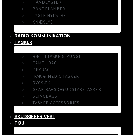
HÅNDLYGTER
PANDELAMPER
LYGTE HYLSTRE
KNÆKLYS
RADIO KOMMUNIKATION
TASKER
BÆLTETASKE & PUNGE
CAMEL BAG
DRYBAG
IFAK & MEDIC TASKER
RYGSÆK
GEAR BAGS OG UDSTYRSTASKER
SLINGBAGS
TASKER ACCESSORIES
SKUDSIKKER VEST
TØJ