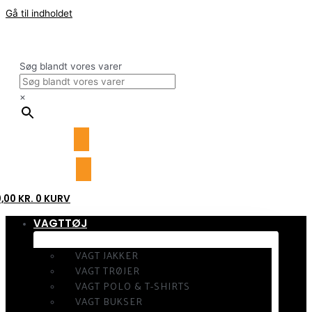
Gå til indholdet
Søg blandt vores varer
×
0,00
KR.
0
KURV
VAGTTØJ
VAGT JAKKER
VAGT TRØJER
VAGT POLO & T-SHIRTS
VAGT BUKSER