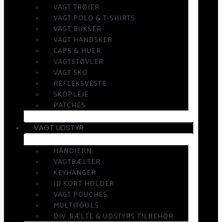
VAGT TRØJER
VAGT POLO & T-SHIRTS
VAGT BUKSER
VAGT HANDSKER
CAPS & HUER
VAGTSTØVLER
VAGT SKO
REFLEKSVESTE
SKOPLEJE
PATCHES
VAGT UDSTYR
HÅNDJERN
VAGTBÆLTER
KEYHANGER
ID KORT HOLDER
VAGT POUCHES
MULTITOOLS
DIV. BÆLTE & UDSTYRS TILBEHØR