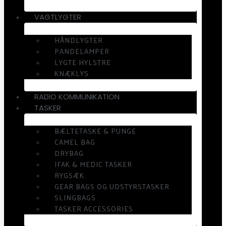
VAGTLYGTER
HÅNDLYGTER
PANDELAMPER
LYGTE HYLSTRE
KNÆKLYS
RADIO KOMMUNIKATION
TASKER
BÆLTETASKE & PUNGE
CAMEL BAG
DRYBAG
IFAK & MEDIC TASKER
RYGSÆK
GEAR BAGS OG UDSTYRSTASKER
SLINGBAGS
TASKER ACCESSORIES