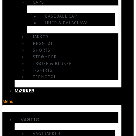
CAPS
BASEBALL CAP
HUER & BALACLAVA
JAKKER
REGNTØJ
SHORTS
STRØMPER
TRØJER & BLUSER
T-SHIRTS
TERMOTØJ
MÆRKER
Menu
VAGTTØJ
VAGT JAKKER