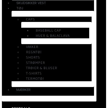
SKUDSIKKER VEST
TØJ
CAPS
BASEBALL CAP
HUER & BALACLAVA
JAKKER
REGNTØJ
SHORTS
STRØMPER
TRØJER & BLUSER
T-SHIRTS
TERMOTØJ
MÆRKER