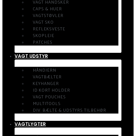
VAGT HANDSKER
CAPS & HUER
VAGTSTØVLER
VAGT SKO
REFLEKSVESTE
SKOPLEJE
PATCHES
VAGT UDSTYR
HÅNDJERN
VAGTBÆLTER
KEYHANGER
ID KORT HOLDER
VAGT POUCHES
MULTITOOLS
DIV. BÆLTE & UDSTYRS TILBEHØR
VAGTLYGTER