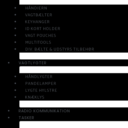
HÅNDJERN
VAGTBÆLTER
KEYHANGER
ID KORT HOLDER
VAGT POUCHES
MULTITOOLS
DIV. BÆLTE & UDSTYRS TILBEHØR
VAGTLYGTER
HÅNDLYGTER
PANDELAMPER
LYGTE HYLSTRE
KNÆKLYS
RADIO KOMMUNIKATION
TASKER