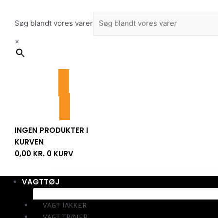
Gå
til
Søg blandt vores varer
indholdet
×
INGEN PRODUKTER I
KURVEN
0,00
KR.
0
KURV
VAGTTØJ
VAGT JAKKER
VAGT TRØJER