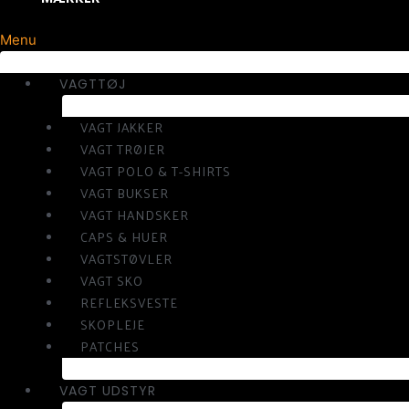
Menu
VAGTTØJ
VAGT JAKKER
VAGT TRØJER
VAGT POLO & T-SHIRTS
VAGT BUKSER
VAGT HANDSKER
CAPS & HUER
VAGTSTØVLER
VAGT SKO
REFLEKSVESTE
SKOPLEJE
PATCHES
VAGT UDSTYR