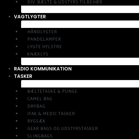
DIV. BÆLTE & UDSTYRS TILBEHØR
VAGTLYGTER
HÅNDLYGTER
PANDELAMPER
LYGTE HYLSTRE
KNÆKLYS
RADIO KOMMUNIKATION
TASKER
BÆLTETASKE & PUNGE
CAMEL BAG
DRYBAG
IFAK & MEDIC TASKER
RYGSÆK
GEAR BAGS OG UDSTYRSTASKER
SLINGBAGS