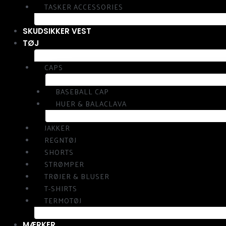
TASKER ACCESSORIES
SKUDSIKKER VEST
TØJ
CAPS
BASEBALL CAP
HUER & BALACLAVA
JAKKER
REGNTØJ
SHORTS
STRØMPER
TRØJER & BLUSER
T-SHIRTS
TERMOTØJ
MÆRKER