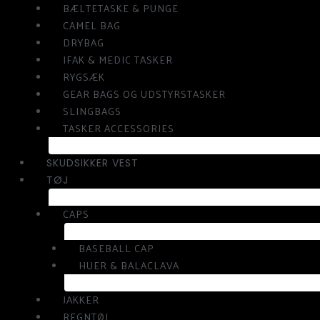
BÆLTETASKE & PUNGE
CAMEL BAG
DRYBAG
IFAK & MEDIC TASKER
RYGSÆK
GEAR BAGS OG UDSTYRSTASKER
SLINGBAGS
TASKER ACCESSORIES
SKUDSIKKER VEST
TØJ
CAPS
BASEBALL CAP
HUER & BALACLAVA
JAKKER
REGNTØJ