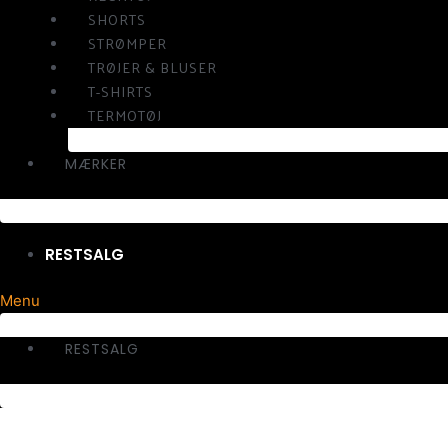
SHORTS
STRØMPER
TRØJER & BLUSER
T-SHIRTS
TERMOTØJ
MÆRKER
RESTSALG
Menu
RESTSALG