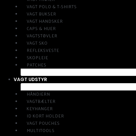
VAGT POLO & T-SHIRTS
VAGT BUKSER
VAGT HANDSKER
CAPS & HUER
VAGTSTØVLER
VAGT SKO
REFLEKSVESTE
SKOPLEJE
PATCHES
VAGT UDSTYR
HÅNDJERN
VAGTBÆLTER
KEYHANGER
ID KORT HOLDER
VAGT POUCHES
MULTITOOLS