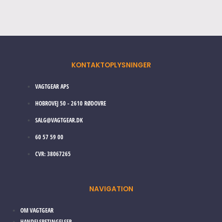
on
the
product
page
KONTAKTOPLYSNINGER
VAGTGEAR APS
HOBROVEJ 50 - 2610 RØDOVRE
SALG@VAGTGEAR.DK
60 57 59 00
CVR: 38067265
NAVIGATION
OM VAGTGEAR
HANDELSBETINGELSER