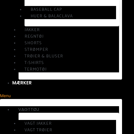
BASEBALL CAP
HUER & BALACLAVA
JAKKER
REGNTØJ
SHORTS
STRØMPER
TRØJER & BLUSER
T-SHIRTS
TERMOTØJ
MÆRKER
Menu
VAGTTØJ
VAGT JAKKER
VAGT TRØJER