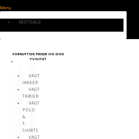
Menu
RESTSALG
FORNUFTIGE PRISER OG GOD
KVALITET
VAGTTØJ
VAGT
JAKKER
VAGT
TRØJER
VAGT
POLO
&
T-
SHIRTS
VAGT