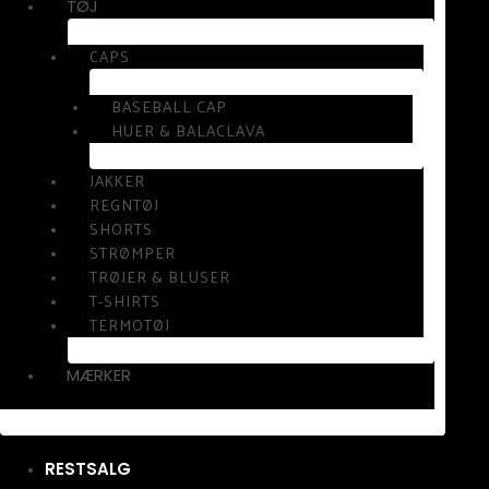
TØJ
CAPS
BASEBALL CAP
HUER & BALACLAVA
JAKKER
REGNTØJ
SHORTS
STRØMPER
TRØJER & BLUSER
T-SHIRTS
TERMOTØJ
MÆRKER
RESTSALG