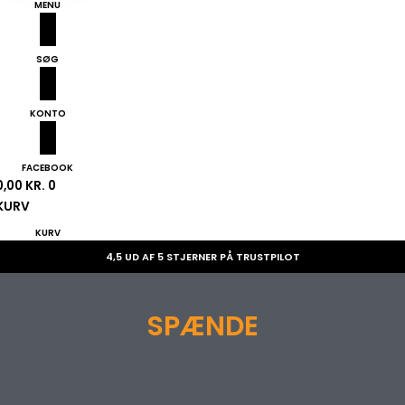
MENU
SØG
KONTO
FACEBOOK
0,00
KR.
0
KURV
KURV
4,5 UD AF 5 STJERNER PÅ TRUSTPILOT
SPÆNDE