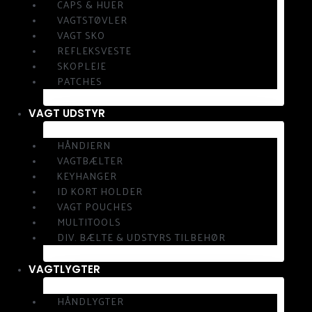
CAPS & HUER
VAGTSTØVLER
VAGT SKO
REFLEKSVESTE
SKOPLEJE
PATCHES
VAGT UDSTYR
HÅNDJERN
VAGTBÆLTER
KEYHANGER
ID KORT HOLDER
VAGT POUCHES
MULTITOOLS
DIV. BÆLTE & UDSTYRS TILBEHØR
VAGTLYGTER
HÅNDLYGTER