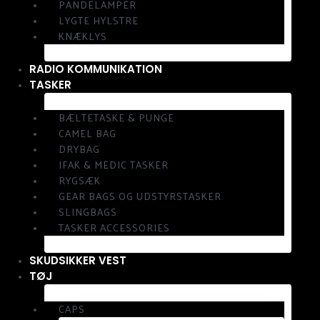
PANDELAMPER
LYGTE HYLSTRE
KNÆKLYS
RADIO KOMMUNIKATION
TASKER
BÆLTETASKE & PUNGE
CAMEL BAG
DRYBAG
IFAK & MEDIC TASKER
RYGSÆK
GEAR BAGS OG UDSTYRSTASKER
SLINGBAGS
TASKER ACCESSORIES
SKUDSIKKER VEST
TØJ
CAPS