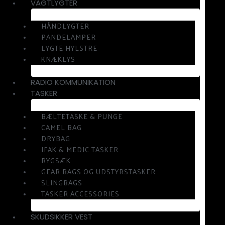
VAGTLYGTER
HÅNDLYGTER
PANDELAMPER
LYGTE HYLSTRE
KNÆKLYS
RADIO KOMMUNIKATION
TASKER
BÆLTETASKE & PUNGE
CAMEL BAG
DRYBAG
IFAK & MEDIC TASKER
RYGSÆK
GEAR BAGS OG UDSTYRSTASKER
SLINGBAGS
TASKER ACCESSORIES
SKUDSIKKER VEST