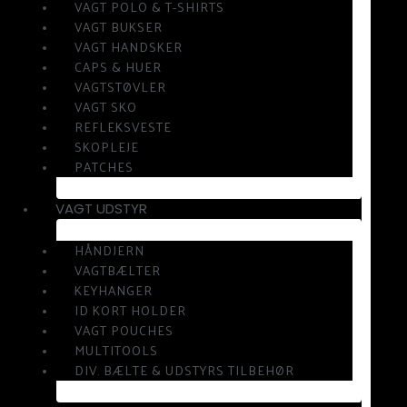
VAGT POLO & T-SHIRTS
VAGT BUKSER
VAGT HANDSKER
CAPS & HUER
VAGTSTØVLER
VAGT SKO
REFLEKSVESTE
SKOPLEJE
PATCHES
VAGT UDSTYR
HÅNDJERN
VAGTBÆLTER
KEYHANGER
ID KORT HOLDER
VAGT POUCHES
MULTITOOLS
DIV. BÆLTE & UDSTYRS TILBEHØR