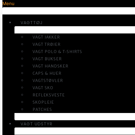
Menu
VAGTTØJ
VAGT JAKKER
VAGT TRØJER
VAGT POLO & T-SHIRTS
VAGT BUKSER
VAGT HANDSKER
CAPS & HUER
VAGTSTØVLER
VAGT SKO
REFLEKSVESTE
SKOPLEJE
PATCHES
VAGT UDSTYR