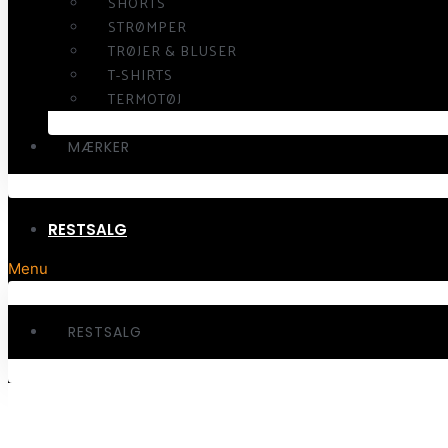
SHORTS
STRØMPER
TRØJER & BLUSER
T-SHIRTS
TERMOTØJ
MÆRKER
RESTSALG
Menu
RESTSALG