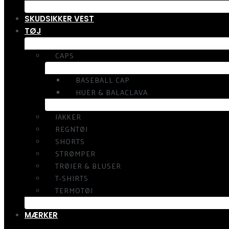
SKUDSIKKER VEST
TØJ
CAPS
BASEBALL CAP
HUER & BALACLAVA
JAKKER
REGNTØJ
SHORTS
STRØMPER
TRØJER & BLUSER
T-SHIRTS
TERMOTØJ
MÆRKER