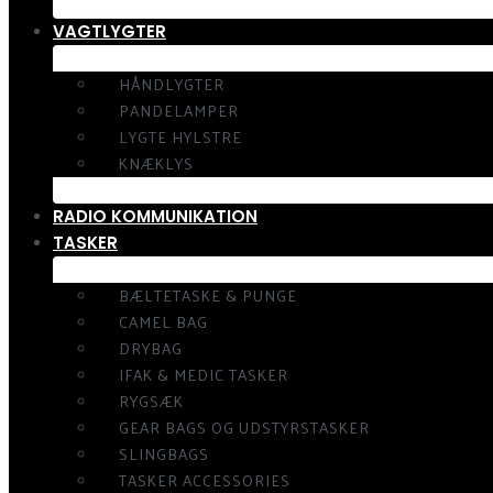
VAGTLYGTER
HÅNDLYGTER
PANDELAMPER
LYGTE HYLSTRE
KNÆKLYS
RADIO KOMMUNIKATION
TASKER
BÆLTETASKE & PUNGE
CAMEL BAG
DRYBAG
IFAK & MEDIC TASKER
RYGSÆK
GEAR BAGS OG UDSTYRSTASKER
SLINGBAGS
TASKER ACCESSORIES