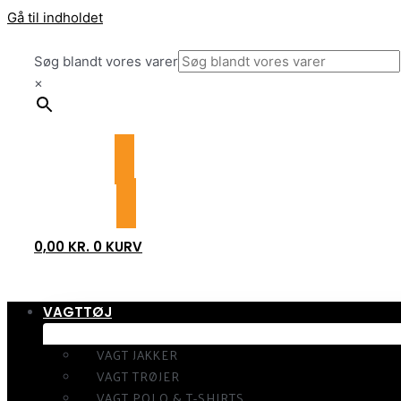
Gå til indholdet
Søg blandt vores varer
×
0,00
KR.
0
KURV
VAGTTØJ
VAGT JAKKER
VAGT TRØJER
VAGT POLO & T-SHIRTS