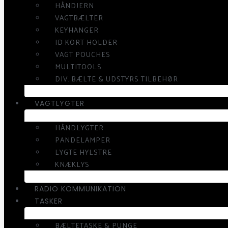
HÅNDJERN
VAGTBÆLTER
KEYHANGER
ID KORT HOLDER
VAGT POUCHES
MULTITOOLS
DIV. BÆLTE & UDSTYRS TILBEHØR
VAGTLYGTER
HÅNDLYGTER
PANDELAMPER
LYGTE HYLSTRE
KNÆKLYS
RADIO KOMMUNIKATION
TASKER
BÆLTETASKE & PUNGE