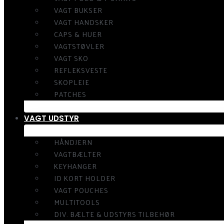
VAGT BUKSER
VAGT HANDSKER
CAPS & HUER
VAGTSTØVLER
VAGT SKO
REFLEKSVESTE
SKOPLEJE
PATCHES
VAGT UDSTYR
HÅNDJERN
VAGTBÆLTER
KEYHANGER
ID KORT HOLDER
VAGT POUCHES
MULTITOOLS
DIV. BÆLTE & UDSTYRS TILBEHØR