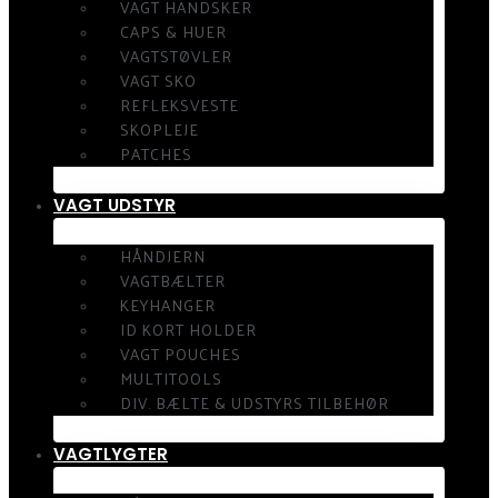
VAGT HANDSKER
CAPS & HUER
VAGTSTØVLER
VAGT SKO
REFLEKSVESTE
SKOPLEJE
PATCHES
VAGT UDSTYR
HÅNDJERN
VAGTBÆLTER
KEYHANGER
ID KORT HOLDER
VAGT POUCHES
MULTITOOLS
DIV. BÆLTE & UDSTYRS TILBEHØR
VAGTLYGTER