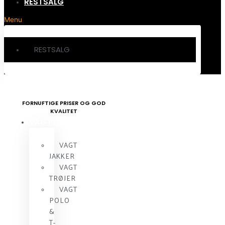
RESTSALG
Menu
RESTSALG
FORNUFTIGE PRISER OG GOD
KVALITET
VAGTTØJ
VAGT
JAKKER
VAGT
TRØJER
VAGT
POLO
&
T-