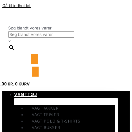
Gå til indholdet
Søg blandt vores varer
×
0,00
KR.
0
KURV
VAGTTØJ
VAGT JAKKER
VAGT TRØJER
VAGT POLO & T-SHIRTS
VAGT BUKSER