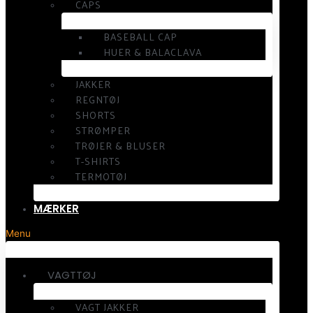
CAPS
BASEBALL CAP
HUER & BALACLAVA
JAKKER
REGNTØJ
SHORTS
STRØMPER
TRØJER & BLUSER
T-SHIRTS
TERMOTØJ
MÆRKER
Menu
VAGTTØJ
VAGT JAKKER