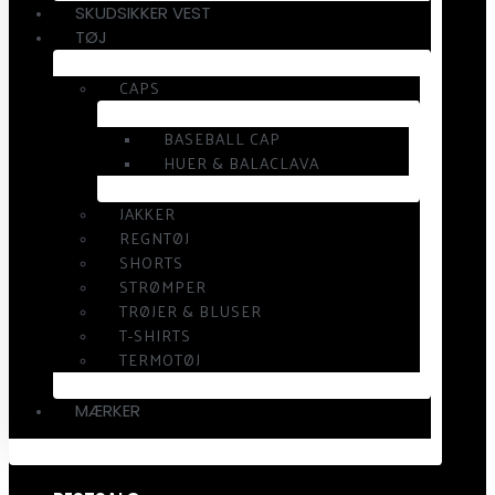
SKUDSIKKER VEST
TØJ
CAPS
BASEBALL CAP
HUER & BALACLAVA
JAKKER
REGNTØJ
SHORTS
STRØMPER
TRØJER & BLUSER
T-SHIRTS
TERMOTØJ
MÆRKER