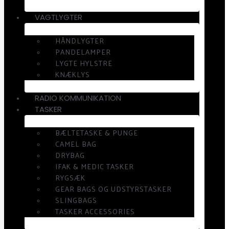
VAGTLYGTER
HÅNDLYGTER
PANDELAMPER
LYGTE HYLSTRE
KNÆKLYS
RADIO KOMMUNIKATION
TASKER
BÆLTETASKE & PUNGE
CAMEL BAG
DRYBAG
IFAK & MEDIC TASKER
RYGSÆK
GEAR BAGS OG UDSTYRSTASKER
SLINGBAGS
TASKER ACCESSORIES