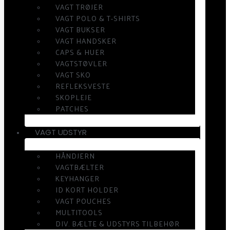
VAGT TRØJER
VAGT POLO & T-SHIRTS
VAGT BUKSER
VAGT HANDSKER
CAPS & HUER
VAGTSTØVLER
VAGT SKO
REFLEKSVESTE
SKOPLEJE
PATCHES
VAGT UDSTYR
HÅNDJERN
VAGTBÆLTER
KEYHANGER
ID KORT HOLDER
VAGT POUCHES
MULTITOOLS
DIV. BÆLTE & UDSTYRS TILBEHØR