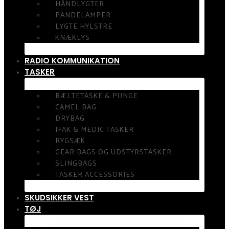
HÅNDLYGTER
PANDELAMPER
LYGTE HYLSTRE
KNÆKLYS
RADIO KOMMUNIKATION
TASKER
BÆLTETASKE & PUNGE
CAMEL BAG
DRYBAG
IFAK & MEDIC TASKER
RYGSÆK
GEAR BAGS OG UDSTYRSTASKER
SLINGBAGS
TASKER ACCESSORIES
SKUDSIKKER VEST
TØJ