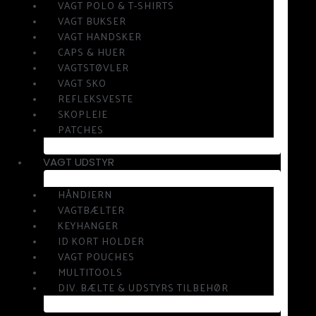
VAGT POLO & T-SHIRTS
VAGT BUKSER
VAGT HANDSKER
CAPS & HUER
VAGTSTØVLER
VAGT SKO
REFLEKSVESTE
SKOPLEJE
PATCHES
VAGT UDSTYR
HÅNDJERN
VAGTBÆLTER
KEYHANGER
ID KORT HOLDER
VAGT POUCHES
MULTITOOLS
DIV. BÆLTE & UDSTYRS TILBEHØR