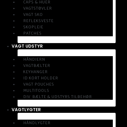
CAPS & HUER
VAGTSTØVLER
VAGT SKO
REFLEKSVESTE
SKOPLEJE
PATCHES
VAGT UDSTYR
HÅNDJERN
VAGTBÆLTER
KEYHANGER
ID KORT HOLDER
VAGT POUCHES
MULTITOOLS
DIV. BÆLTE & UDSTYRS TILBEHØR
VAGTLYGTER
HÅNDLYGTER