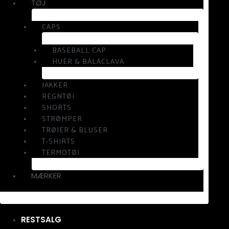
TØJ
CAPS
BASEBALL CAP
HUER & BALACLAVA
JAKKER
REGNTØJ
SHORTS
STRØMPER
TRØJER & BLUSER
T-SHIRTS
TERMOTØJ
MÆRKER
RESTSALG