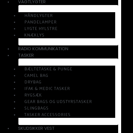
VAGTLYGTER
HÅNDLYGTER
PANDELAMPER
LYGTE HYLSTRE
KNÆKLYS
RADIO KOMMUNIKATION
TASKER
BÆLTETASKE & PUNGE
CAMEL BAG
DRYBAG
IFAK & MEDIC TASKER
RYGSÆK
GEAR BAGS OG UDSTYRSTASKER
SLINGBAGS
TASKER ACCESSORIES
SKUDSIKKER VEST