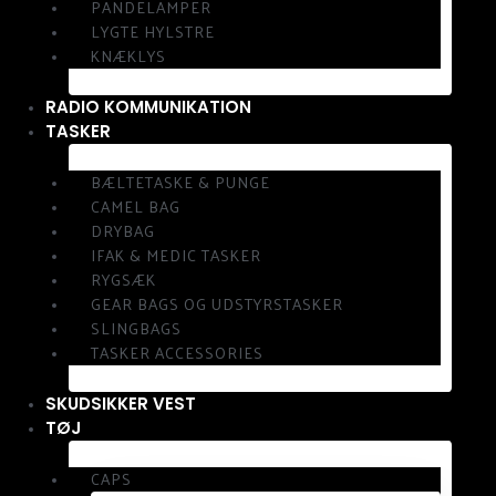
PANDELAMPER
LYGTE HYLSTRE
KNÆKLYS
RADIO KOMMUNIKATION
TASKER
BÆLTETASKE & PUNGE
CAMEL BAG
DRYBAG
IFAK & MEDIC TASKER
RYGSÆK
GEAR BAGS OG UDSTYRSTASKER
SLINGBAGS
TASKER ACCESSORIES
SKUDSIKKER VEST
TØJ
CAPS