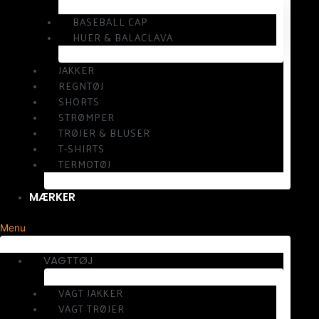
BASEBALL CAP
HUER & BALACLAVA
JAKKER
REGNTØJ
SHORTS
STRØMPER
TRØJER & BLUSER
T-SHIRTS
TERMOTØJ
MÆRKER
Menu
VAGTTØJ
VAGT JAKKER
VAGT TRØJER