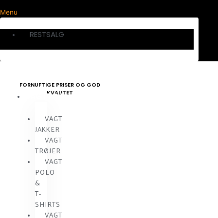
Menu
RESTSALG
FORNUFTIGE PRISER OG GOD
KVALITET
VAGTTØJ
VAGT
JAKKER
VAGT
TRØJER
VAGT
POLO
&
T-
SHIRTS
VAGT