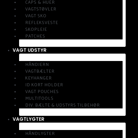
CAPS & HUER
VAGTSTØVLER
VAGT SKO
REFLEKSVESTE
SKOPLEJE
PATCHES
VAGT UDSTYR
HÅNDJERN
VAGTBÆLTER
KEYHANGER
ID KORT HOLDER
VAGT POUCHES
MULTITOOLS
DIV. BÆLTE & UDSTYRS TILBEHØR
VAGTLYGTER
HÅNDLYGTER