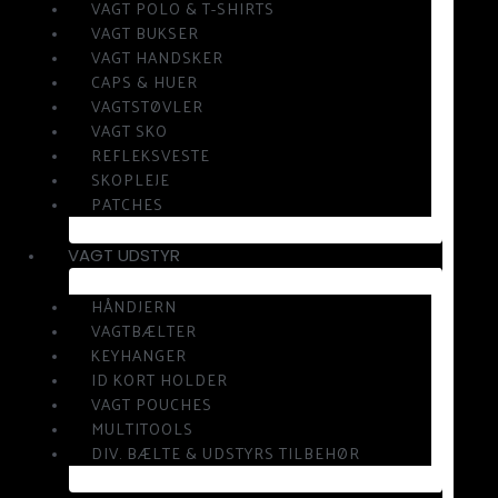
VAGT POLO & T-SHIRTS
VAGT BUKSER
VAGT HANDSKER
CAPS & HUER
VAGTSTØVLER
VAGT SKO
REFLEKSVESTE
SKOPLEJE
PATCHES
VAGT UDSTYR
HÅNDJERN
VAGTBÆLTER
KEYHANGER
ID KORT HOLDER
VAGT POUCHES
MULTITOOLS
DIV. BÆLTE & UDSTYRS TILBEHØR