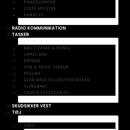
PANDELAMPER
LYGTE HYLSTRE
KNÆKLYS
RADIO KOMMUNIKATION
TASKER
BÆLTETASKE & PUNGE
CAMEL BAG
DRYBAG
IFAK & MEDIC TASKER
RYGSÆK
GEAR BAGS OG UDSTYRSTASKER
SLINGBAGS
TASKER ACCESSORIES
SKUDSIKKER VEST
TØJ
CAPS