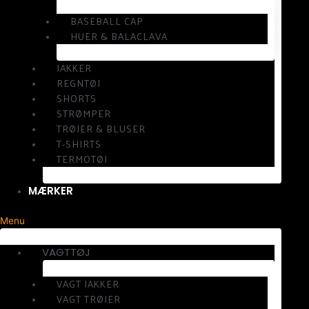
BASEBALL CAP
HUER & BALACLAVA
JAKKER
REGNTØJ
SHORTS
STRØMPER
TRØJER & BLUSER
T-SHIRTS
TERMOTØJ
MÆRKER
Menu
VAGTTØJ
VAGT JAKKER
VAGT TRØJER