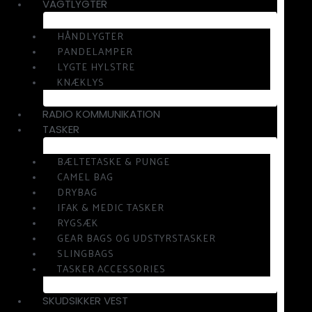
VAGTLYGTER
HÅNDLYGTER
PANDELAMPER
LYGTE HYLSTRE
KNÆKLYS
RADIO KOMMUNIKATION
TASKER
BÆLTETASKE & PUNGE
CAMEL BAG
DRYBAG
IFAK & MEDIC TASKER
RYGSÆK
GEAR BAGS OG UDSTYRSTASKER
SLINGBAGS
TASKER ACCESSORIES
SKUDSIKKER VEST