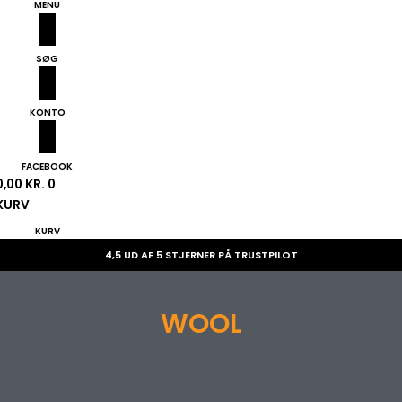
MENU
SØG
KONTO
FACEBOOK
0,00
KR.
0
KURV
KURV
4,5 UD AF 5 STJERNER PÅ TRUSTPILOT
WOOL