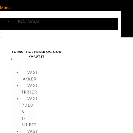
Menu
RESTSALG
FORNUFTIGE PRISER OG GOD
KVALITET
VAGTTØJ
VAGT
JAKKER
VAGT
TRØJER
VAGT
POLO
&
T-
SHIRTS
VAGT