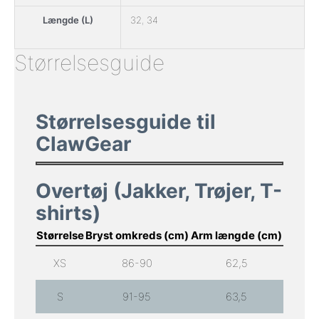
Længde (L)
32
,
34
Størrelsesguide
Størrelsesguide til
ClawGear
Overtøj (Jakker, Trøjer, T-
shirts)
Størrelse
Bryst omkreds (cm)
Arm længde (cm)
XS
86-90
62,5
S
91-95
63,5