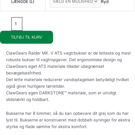
Ryd
LÆNGDE (L)
TILFØJ TIL KURV
ClawGears Raider MK. V ATS vagtrbukser er de letteste og mest
robuste bukser til vagtropgaver. Det ergonomiske design og
ClawGears eget ATS materiale tillader ubegrænset
bevægelsesfrihed.
Det lette materiale reducerer vandoptagelsen betydeligt hvilket
også giver hurtigere tørretider.
ClawGears egen DARKSTONE™ materiale, som er utroligt
slidstærkt og holdbart.
Bukserne har 8 lommer, så du kan opbevare dit grej som du har
lyst til. Bukserne er konstrueret med dobbelt-syninger for ekstra
styrke og flade sømme for ekstra komfort.