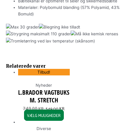
Bæltekanal er optimeret til seler og sikkerhedsbælte
Materialer: Polybomuld blanding (57% Polyamid, 43%
Bomuld)
ORIGINAL
CURRENT
This
PRICE
PRICE
Relaterede varer
product
WAS:
IS:
Tilbud!
has
749,00 KR..
549,00 KR..
multiple
Nyheder
variants.
L.BRADOR VAGTBUKS
The
M. STRETCH
options
may
549,00
KR.
749,00
KR.
be
VÆLG MULIGHEDER
chosen
on
Diverse
the