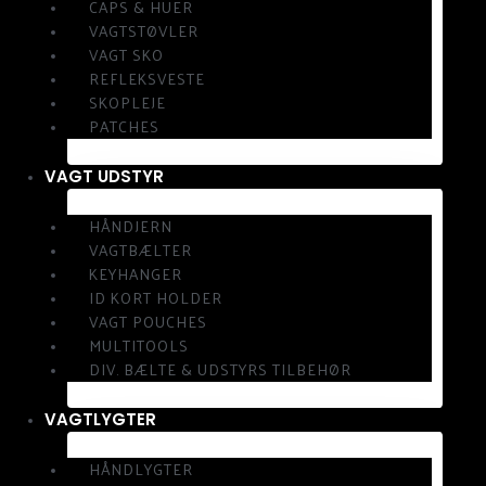
CAPS & HUER
VAGTSTØVLER
VAGT SKO
REFLEKSVESTE
SKOPLEJE
PATCHES
VAGT UDSTYR
HÅNDJERN
VAGTBÆLTER
KEYHANGER
ID KORT HOLDER
VAGT POUCHES
MULTITOOLS
DIV. BÆLTE & UDSTYRS TILBEHØR
VAGTLYGTER
HÅNDLYGTER