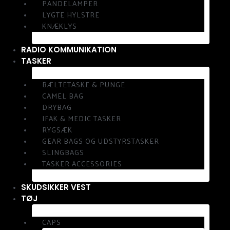
PANDELAMPER
LYGTE HYLSTRE
KNÆKLYS
RADIO KOMMUNIKATION
TASKER
BÆLTETASKE & PUNGE
CAMEL BAG
DRYBAG
IFAK & MEDIC TASKER
RYGSÆK
GEAR BAGS OG UDSTYRSTASKER
SLINGBAGS
TASKER ACCESSORIES
SKUDSIKKER VEST
TØJ
CAPS