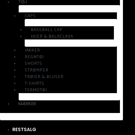
TØJ
CAPS
BASEBALL CAP
HUER & BALACLAVA
JAKKER
REGNTØJ
SHORTS
STRØMPER
TRØJER & BLUSER
T-SHIRTS
TERMOTØJ
MÆRKER
RESTSALG