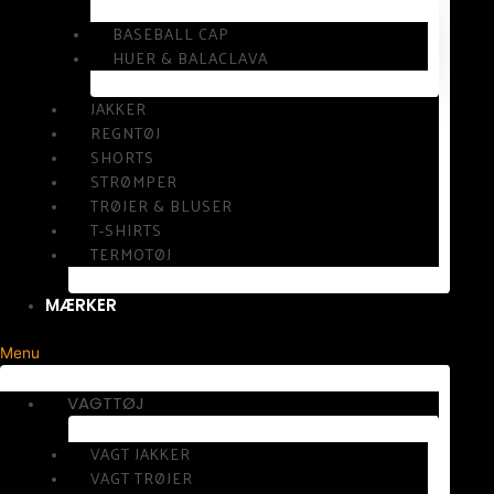
BASEBALL CAP
HUER & BALACLAVA
JAKKER
REGNTØJ
SHORTS
STRØMPER
TRØJER & BLUSER
T-SHIRTS
TERMOTØJ
MÆRKER
Menu
VAGTTØJ
VAGT JAKKER
VAGT TRØJER