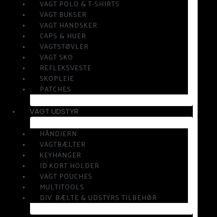
VAGT POLO & T-SHIRTS
VAGT BUKSER
VAGT HANDSKER
CAPS & HUER
VAGTSTØVLER
VAGT SKO
REFLEKSVESTE
SKOPLEJE
PATCHES
VAGT UDSTYR
HÅNDJERN
VAGTBÆLTER
KEYHANGER
ID KORT HOLDER
VAGT POUCHES
MULTITOOLS
DIV. BÆLTE & UDSTYRS TILBEHØR