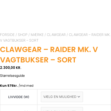
ClawGear
-
FORSIDE
/
SHOP
/
MÆRKE
/
CLAWGEAR
/ CLAWGEAR – RAIDER MK.
Raider
V VAGTBUKSER – SORT
MK.
CLAWGEAR – RAIDER MK. V
V
Vagtbukser
VAGTBUKSER – SORT
-
Sort
2.300,00
KR.
antal
Størrelsesguide
LIVVIDDE (W)