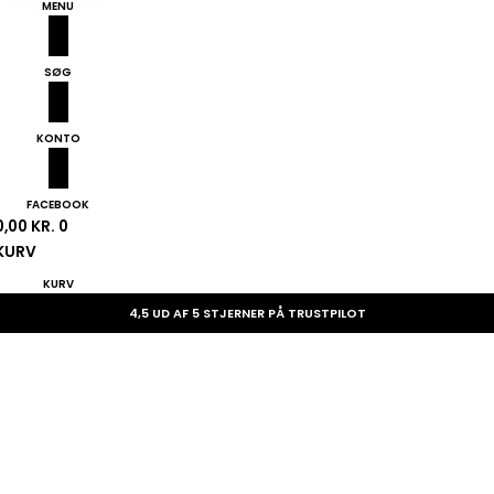
MENU
SØG
KONTO
FACEBOOK
0,00
KR.
0
KURV
KURV
4,5 UD AF 5 STJERNER PÅ TRUSTPILOT