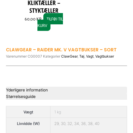
KLIKTÆLLER –
product
STYKTÆLLER
page
60,00
KR.
TILFØJ TIL
KURV
CLAWGEAR – RAIDER MK. V VAGTBUKSER – SORT
Varenummer
CG0007
Kategorier
ClawGear
,
Tøj
,
Vagt
,
Vagtbukser
Yderligere information
Størrelsesguide
Vægt
1 kg
Livvidde (W)
29
,
30
,
32
,
34
,
36
,
38
,
40