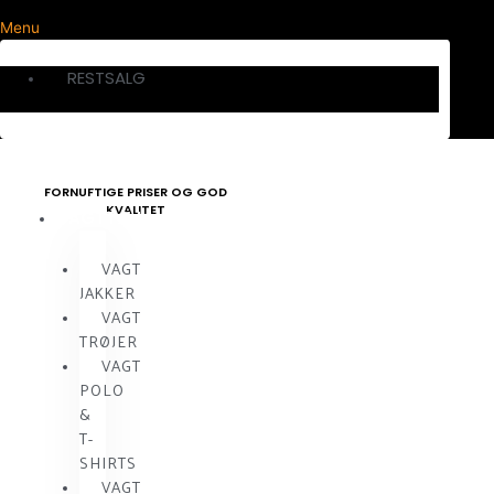
Menu
RESTSALG
FORNUFTIGE PRISER OG GOD
KVALITET
VAGTTØJ
VAGT
JAKKER
VAGT
TRØJER
VAGT
POLO
&
T-
SHIRTS
VAGT