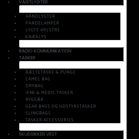
VAGTLYGTER
HÅNDLYGTER
PANDELAMPER
LYGTE HYLSTRE
KNÆKLYS
RADIO KOMMUNIKATION
TASKER
BÆLTETASKE & PUNGE
CAMEL BAG
DRYBAG
IFAK & MEDIC TASKER
RYGSÆK
GEAR BAGS OG UDSTYRSTASKER
SLINGBAGS
TASKER ACCESSORIES
SKUDSIKKER VEST