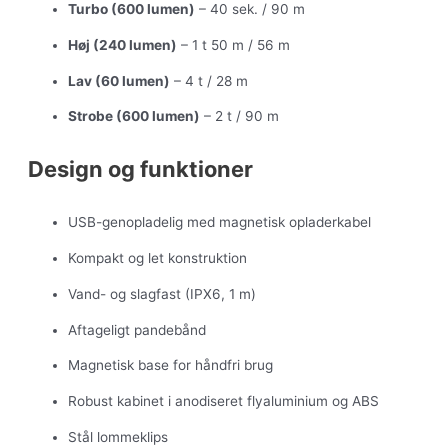
Turbo (600 lumen)
– 40 sek. / 90 m
Høj (240 lumen)
– 1 t 50 m / 56 m
Lav (60 lumen)
– 4 t / 28 m
Strobe (600 lumen)
– 2 t / 90 m
Design og funktioner
USB-genopladelig med magnetisk opladerkabel
Kompakt og let konstruktion
Vand- og slagfast (IPX6, 1 m)
Aftageligt pandebånd
Magnetisk base for håndfri brug
Robust kabinet i anodiseret flyaluminium og ABS
Stål lommeklips