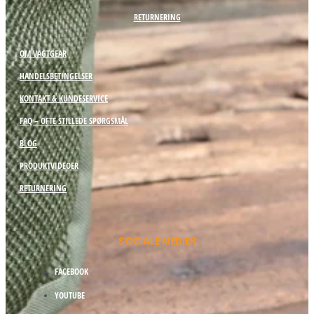
RETURNERING
OM VAGTGEAR
HANDELSBETINGELSER
KONTAKT & KUNDESERVICE
FAQ – OFTE STILLEDE SPØRGSMÅL
BLOG
PRODUKTVIDEOER
RETURNERING
SOCIALE MEDIER
FACEBOOK
YOUTUBE