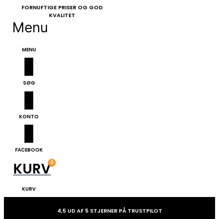
FORNUFTIGE PRISER OG GOD
KVALITET
Menu
RADIO KOMMUNIKATION
SKUDSIKKER VEST
MENU
SØG
KONTO
FACEBOOK
0
KURV
KURV
4,5 UD AF 5 STJERNER PÅ TRUSTPILOT