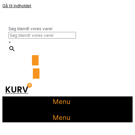
Gå til indholdet
Søg blandt vores varer
×
0
KURV
Menu
Menu