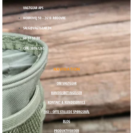
VAGTGEAR APS
HOBROVEJ 50 - 2610 RØDOVRE
SALG@VAGTGEAR.DK
60 57 59 00
CVR: 38067265
NAVIGATION
OM VAGTGEAR
HANDELSBETINGELSER
KONTAKT & KUNDESERVICE
FAQ – OFTE STILLEDE SPØRGSMÅL
BLOG
PRODUKTVIDEOER