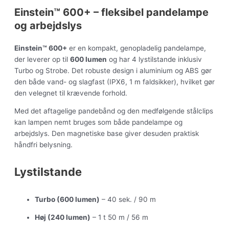
Einstein™ 600+ – fleksibel pandelampe
og arbejdslys
Einstein™ 600+
er en kompakt, genopladelig pandelampe,
der leverer op til
600 lumen
og har 4 lystilstande inklusiv
Turbo og Strobe. Det robuste design i aluminium og ABS gør
den både vand- og slagfast (IPX6, 1 m faldsikker), hvilket gør
den velegnet til krævende forhold.
Med det aftagelige pandebånd og den medfølgende stålclips
kan lampen nemt bruges som både pandelampe og
arbejdslys. Den magnetiske base giver desuden praktisk
håndfri belysning.
Lystilstande
Turbo (600 lumen)
– 40 sek. / 90 m
Høj (240 lumen)
– 1 t 50 m / 56 m