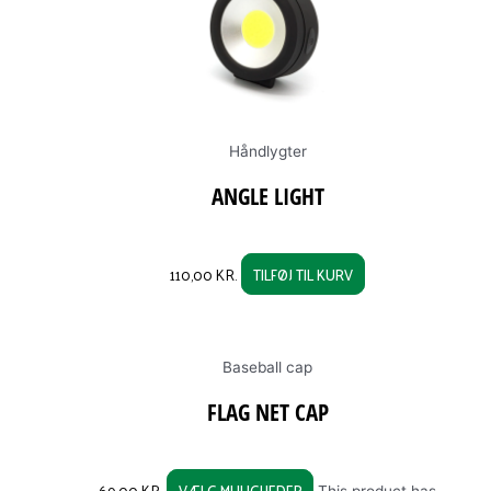
Håndlygter
ANGLE LIGHT
110,00
KR.
TILFØJ TIL KURV
Baseball cap
FLAG NET CAP
69,00
KR.
VÆLG MULIGHEDER
This product has