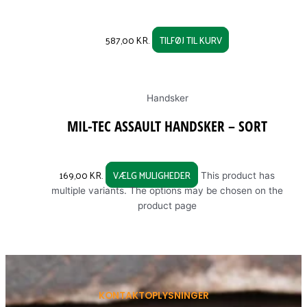
587,00
KR.
TILFØJ TIL KURV
Handsker
MIL-TEC ASSAULT HANDSKER – SORT
169,00
KR.
VÆLG MULIGHEDER
This product has
multiple variants. The options may be chosen on the
product page
KONTAKTOPLYSNINGER