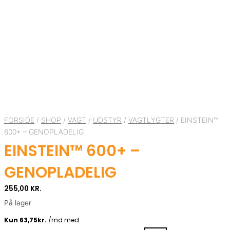
FORSIDE
/
SHOP
/
VAGT
/
UDSTYR
/
VAGTLYGTER
/ EINSTEIN™
600+ – GENOPLADELIG
EINSTEIN™ 600+ –
GENOPLADELIG
255,00
KR.
På lager