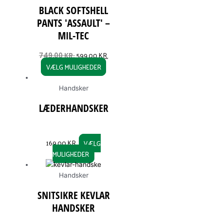
BLACK SOFTSHELL
PANTS ′ASSAULT′ –
MIL-TEC
599,00
KR.
749,00
KR.
VÆLG MULIGHEDER
Handsker
LÆDERHANDSKER
169,00
KR.
VÆLG
MULIGHEDER
Handsker
SNITSIKRE KEVLAR
HANDSKER