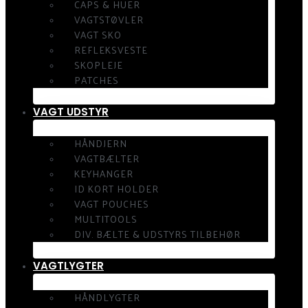
CAPS & HUER
VAGTSTØVLER
VAGT SKO
REFLEKSVESTE
SKOPLEJE
PATCHES
VAGT UDSTYR
HÅNDJERN
VAGTBÆLTER
KEYHANGER
ID KORT HOLDER
VAGT POUCHES
MULTITOOLS
DIV. BÆLTE & UDSTYRS TILBEHØR
VAGTLYGTER
HÅNDLYGTER