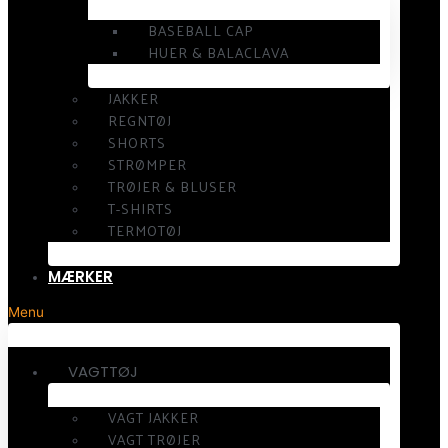
BASEBALL CAP
HUER & BALACLAVA
JAKKER
REGNTØJ
SHORTS
STRØMPER
TRØJER & BLUSER
T-SHIRTS
TERMOTØJ
MÆRKER
Menu
VAGTTØJ
VAGT JAKKER
VAGT TRØJER