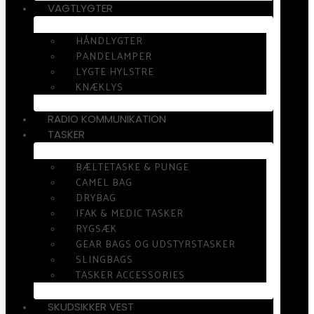
VAGTLYGTER
HÅNDLYGTER
PANDELAMPER
LYGTE HYLSTRE
KNÆKLYS
RADIO KOMMUNIKATION
TASKER
BÆLTETASKE & PUNGE
CAMEL BAG
DRYBAG
IFAK & MEDIC TASKER
RYGSÆK
GEAR BAGS OG UDSTYRSTASKER
SLINGBAGS
TASKER ACCESSORIES
SKUDSIKKER VEST