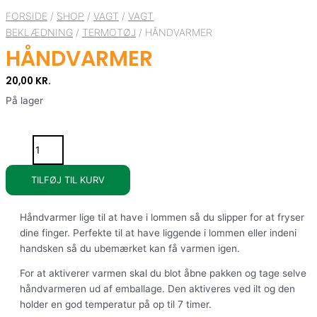
antal
FORSIDE
/
SHOP
/
VAGT
/
VAGT
BEKLÆDNING
/
TERMOTØJ
/ HÅNDVARMER
HÅNDVARMER
20,00
KR.
På lager
TILFØJ TIL KURV
Håndvarmer lige til at have i lommen så du slipper for at fryser
dine finger. Perfekte til at have liggende i lommen eller indeni
handsken så du ubemærket kan få varmen igen.
For at aktiverer varmen skal du blot åbne pakken og tage selve
håndvarmeren ud af emballage. Den aktiveres ved ilt og den
holder en god temperatur på op til 7 timer.