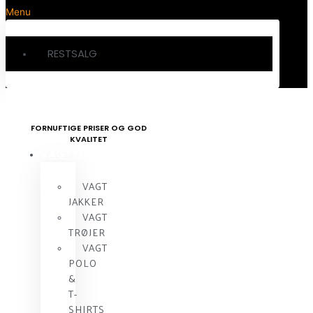
Menu
RESTSALG
FORNUFTIGE PRISER OG GOD
KVALITET
VAGTTØJ
VAGT
JAKKER
VAGT
TRØJER
VAGT
POLO
&
T-
SHIRTS