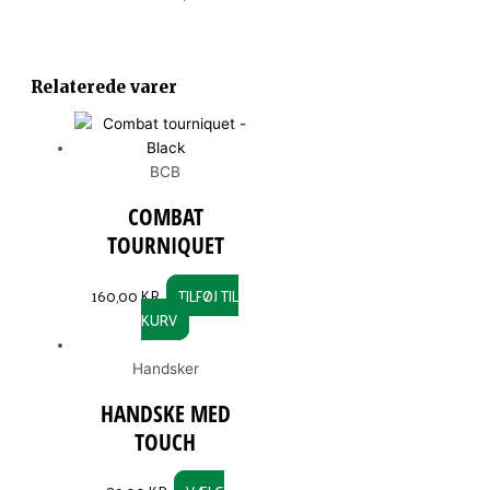
This
product
Relaterede varer
has
multiple
variants.
The
BCB
options
COMBAT
may
TOURNIQUET
be
chosen
160,00
KR.
TILFØJ TIL
on
KURV
the
product
page
Handsker
HANDSKE MED
TOUCH