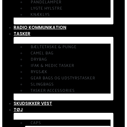
PANDELAMPER
LYGTE HYLSTRE
KNÆKLYS
RADIO KOMMUNIKATION
TASKER
BÆLTETASKE & PUNGE
CAMEL BAG
DRYBAG
IFAK & MEDIC TASKER
RYGSÆK
GEAR BAGS OG UDSTYRSTASKER
SLINGBAGS
TASKER ACCESSORIES
SKUDSIKKER VEST
TØJ
CAPS