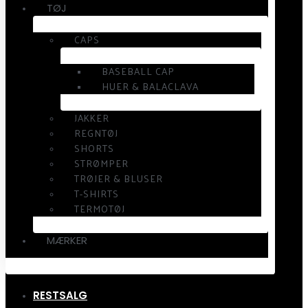
TØJ
CAPS
BASEBALL CAP
HUER & BALACLAVA
JAKKER
REGNTØJ
SHORTS
STRØMPER
TRØJER & BLUSER
T-SHIRTS
TERMOTØJ
MÆRKER
RESTSALG