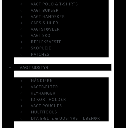
VAGT POLO & T-SHIRTS
VAGT BUKSER
VAGT HANDSKER
CAPS & HUER
VAGTSTØVLER
VAGT SKO
REFLEKSVESTE
SKOPLEJE
PATCHES
VAGT UDSTYR
HÅNDJERN
VAGTBÆLTER
KEYHANGER
ID KORT HOLDER
VAGT POUCHES
MULTITOOLS
DIV. BÆLTE & UDSTYRS TILBEHØR