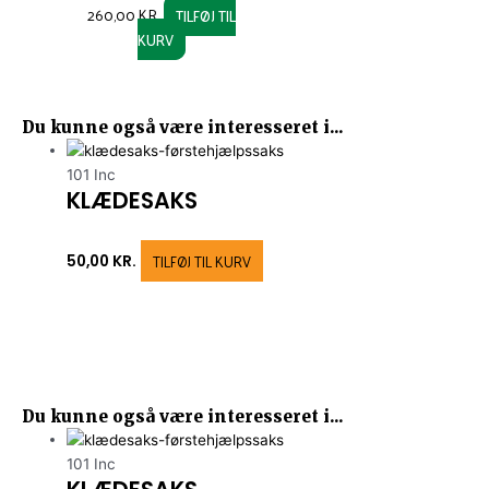
260,00
KR.
TILFØJ TIL
page
KURV
Du kunne også være interesseret i...
101 Inc
KLÆDESAKS
TILFØJ TIL KURV
50,00
KR.
Du kunne også være interesseret i...
101 Inc