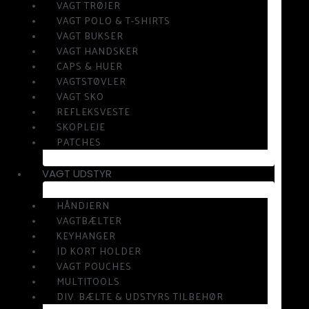
VAGT TRØJER
VAGT POLO & T-SHIRTS
VAGT BUKSER
VAGT HANDSKER
CAPS & HUER
VAGTSTØVLER
VAGT SKO
REFLEKSVESTE
SKOPLEJE
PATCHES
VAGT UDSTYR
HÅNDJERN
VAGTBÆLTER
KEYHANGER
ID KORT HOLDER
VAGT POUCHES
MULTITOOLS
DIV. BÆLTE & UDSTYRS TILBEHØR