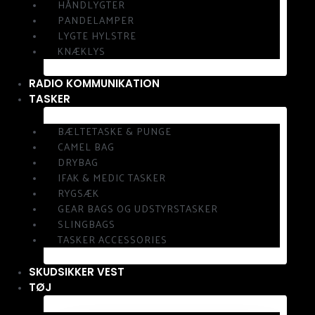
HÅNDLYGTER
PANDELAMPER
LYGTE HYLSTRE
KNÆKLYS
RADIO KOMMUNIKATION
TASKER
BÆLTETASKE & PUNGE
CAMEL BAG
DRYBAG
IFAK & MEDIC TASKER
RYGSÆK
GEAR BAGS OG UDSTYRSTASKER
SLINGBAGS
TASKER ACCESSORIES
SKUDSIKKER VEST
TØJ