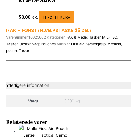
KLÆDESAKS
TILFØJ TIL KURV
50,00
KR.
IFAK – FØRSTEHJÆLPSTASKE 25 DELE
Varenummer
16025602
Kategorier
IFAK & Medic Tasker
,
MIL-TEC
,
Tasker
,
Udstyr
,
Vagt Pouches
Mærker
First aid
,
førstehjælp
,
Medical
,
pouch
,
Taske
Yderligere information
Vægt
0,500 kg
This
This
This
This
Relaterede varer
product
product
product
product
has
has
has
has
multiple
multiple
multiple
multiple