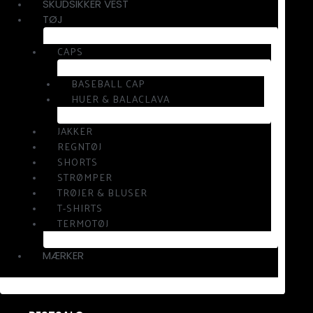
SKUDSIKKER VEST
TØJ
CAPS
BASEBALL CAP
HUER & BALACLAVA
JAKKER
REGNTØJ
SHORTS
STRØMPER
TRØJER & BLUSER
T-SHIRTS
TERMOTØJ
MÆRKER