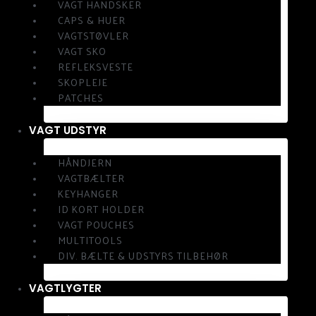
VAGT HANDSKER
CAPS & HUER
VAGTSTØVLER
VAGT SKO
REFLEKSVESTE
SKOPLEJE
PATCHES
VAGT UDSTYR
HÅNDJERN
VAGTBÆLTER
KEYHANGER
ID KORT HOLDER
VAGT POUCHES
MULTITOOLS
DIV. BÆLTE & UDSTYRS TILBEHØR
VAGTLYGTER