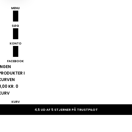
MENU
SØG
KONTO
FACEBOOK
INGEN
PRODUKTER I
KURVEN
0,00
KR.
0
KURV
KURV
4,5 UD AF 5 STJERNER PÅ TRUSTPILOT