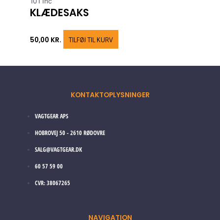
101 Inc
KLÆDESAKS
TILFØJ TIL KURV
50,00
KR.
KONTAKTOPLYSNINGER
VAGTGEAR APS
HOBROVEJ 50 - 2610 RØDOVRE
SALG@VAGTGEAR.DK
60 57 59 00
CVR: 38067265
NAVIGATION