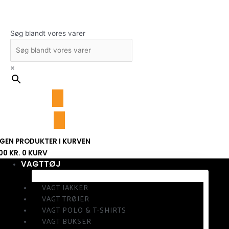
Gå
til
indholdet
Søg blandt vores varer
×
NGEN PRODUKTER I KURVEN
,00
KR.
0
KURV
VAGTTØJ
VAGT JAKKER
VAGT TRØJER
VAGT POLO & T-SHIRTS
VAGT BUKSER