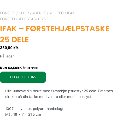
IFAK
-
FORSIDE
/
SHOP
/
MÆRKE
/
MIL-TEC
/ IFAK –
førstehjælpstaske
FØRSTEHJÆLPSTASKE 25 DELE
25
IFAK – FØRSTEHJÆLPSTASKE
dele
antal
25 DELE
330,00
KR.
På lager
TILFØJ TIL KURV
Lille uundværlig taske med førstehjælpsudstyr 25 dele. Fæstnes
direkte på din taske med velcro eller med mollesystem.
100% polyester, polyurethanbelagt
Mål: 16 x 7 x 21,5 cm