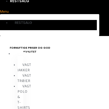
RESTSALG
Menu
RESTSALG
FORNUFTIGE PRISER OG GOD
KVALITET
VAGTTØJ
VAGT
JAKKER
VAGT
TRØJER
VAGT
POLO
&
T-
SHIRTS