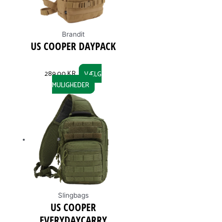
Brandit
US COOPER DAYPACK
289,00
KR.
VÆLG
MULIGHEDER
Slingbags
US COOPER
EVERYDAYCARRY