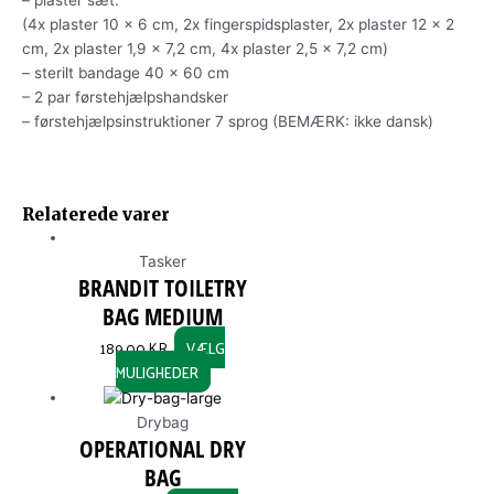
(4x plaster 10 x 6 cm, 2x fingerspidsplaster, 2x plaster 12 x 2
cm, 2x plaster 1,9 x 7,2 cm, 4x plaster 2,5 x 7,2 cm)
– sterilt bandage 40 x 60 cm
– 2 par førstehjælpshandsker
– førstehjælpsinstruktioner 7 sprog (BEMÆRK: ikke dansk)
This
Relaterede varer
product
has
Tasker
multiple
BRANDIT TOILETRY
variants.
BAG MEDIUM
The
options
189,00
KR.
VÆLG
may
MULIGHEDER
be
chosen
Drybag
on
OPERATIONAL DRY
the
BAG
product