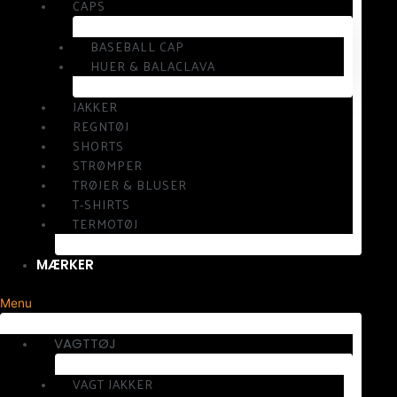
CAPS
BASEBALL CAP
HUER & BALACLAVA
JAKKER
REGNTØJ
SHORTS
STRØMPER
TRØJER & BLUSER
T-SHIRTS
TERMOTØJ
MÆRKER
Menu
VAGTTØJ
VAGT JAKKER