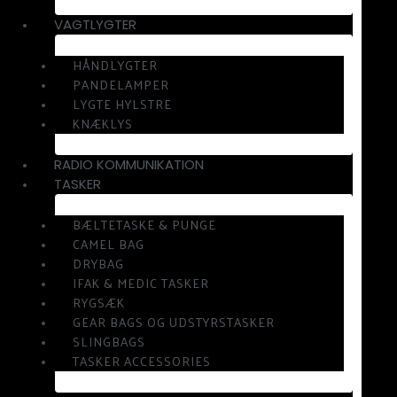
VAGTLYGTER
HÅNDLYGTER
PANDELAMPER
LYGTE HYLSTRE
KNÆKLYS
RADIO KOMMUNIKATION
TASKER
BÆLTETASKE & PUNGE
CAMEL BAG
DRYBAG
IFAK & MEDIC TASKER
RYGSÆK
GEAR BAGS OG UDSTYRSTASKER
SLINGBAGS
TASKER ACCESSORIES