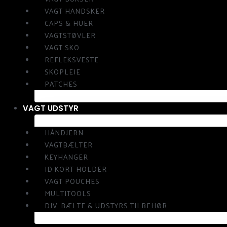
VAGT HANDSKER
CAPS & HUER
VAGTSTØVLER
VAGT SKO
REFLEKSVESTE
SKOPLEJE
PATCHES
VAGT UDSTYR
HÅNDJERN
VAGTBÆLTER
KEYHANGER
ID KORT HOLDER
VAGT POUCHES
MULTITOOLS
DIV. BÆLTE & UDSTYRS TILBEHØR