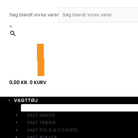
Gå
til
Søg blandt vores varer
indholdet
×
0,00
KR.
0
KURV
VAGTTØJ
VAGT JAKKER
VAGT TRØJER
VAGT POLO & T-SHIRTS
VAGT BUKSER