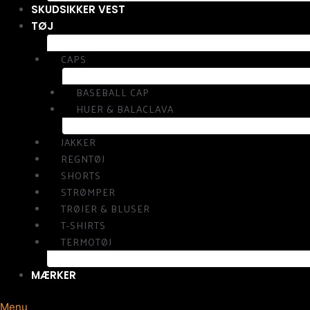
SKUDSIKKER VEST
TØJ
CAPS
BASEBALL CAP
HUER & BALACLAVA
JAKKER
REGNTØJ
SHORTS
STRØMPER
TRØJER & BLUSER
T-SHIRTS
TERMOTØJ
MÆRKER
Menu