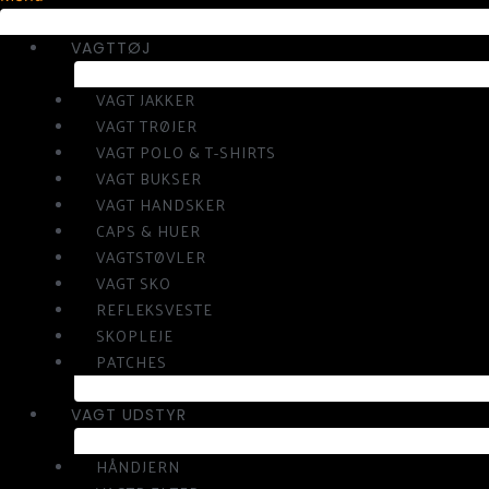
VAGTTØJ
VAGT JAKKER
VAGT TRØJER
VAGT POLO & T-SHIRTS
VAGT BUKSER
VAGT HANDSKER
CAPS & HUER
VAGTSTØVLER
VAGT SKO
REFLEKSVESTE
SKOPLEJE
PATCHES
VAGT UDSTYR
HÅNDJERN