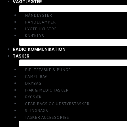
VAGTLYGTER
HÅNDLYGTER
PANDELAMPER
LYGTE HYLSTRE
KNÆKLYS
RADIO KOMMUNIKATION
TASKER
BÆLTETASKE & PUNGE
CAMEL BAG
DRYBAG
IFAK & MEDIC TASKER
RYGSÆK
GEAR BAGS OG UDSTYRSTASKER
SLINGBAGS
TASKER ACCESSORIES