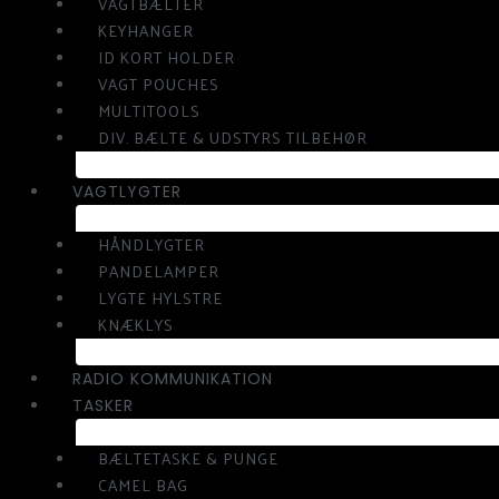
VAGTBÆLTER
KEYHANGER
ID KORT HOLDER
VAGT POUCHES
MULTITOOLS
DIV. BÆLTE & UDSTYRS TILBEHØR
VAGTLYGTER
HÅNDLYGTER
PANDELAMPER
LYGTE HYLSTRE
KNÆKLYS
RADIO KOMMUNIKATION
TASKER
BÆLTETASKE & PUNGE
CAMEL BAG