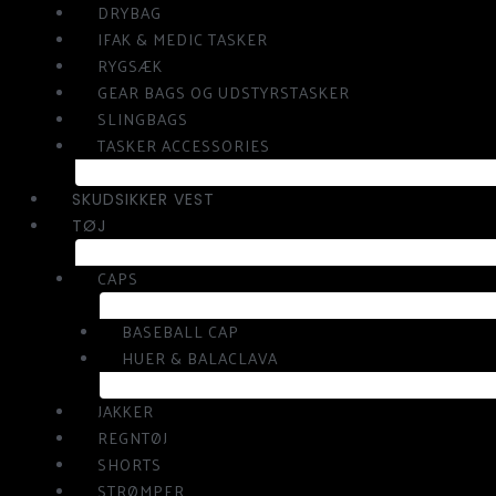
DRYBAG
IFAK & MEDIC TASKER
RYGSÆK
GEAR BAGS OG UDSTYRSTASKER
SLINGBAGS
TASKER ACCESSORIES
SKUDSIKKER VEST
TØJ
CAPS
BASEBALL CAP
HUER & BALACLAVA
JAKKER
REGNTØJ
SHORTS
STRØMPER