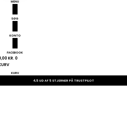
MENU
SØG
KONTO
FACEBOOK
0,00
KR.
0
KURV
KURV
4,5 UD AF 5 STJERNER PÅ TRUSTPILOT