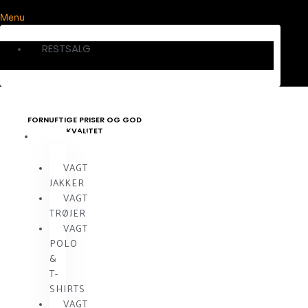
Menu
RESTSALG
FORNUFTIGE PRISER OG GOD
KVALITET
VAGTTØJ
VAGT
JAKKER
VAGT
TRØJER
VAGT
POLO
&
T-
SHIRTS
VAGT