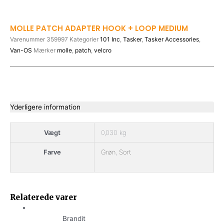
MOLLE PATCH ADAPTER HOOK + LOOP MEDIUM
Varenummer
359997
Kategorier
101 Inc
,
Tasker
,
Tasker Accessories
,
Van-OS
Mærker
molle
,
patch
,
velcro
Yderligere information
Vægt
0,030 kg
Farve
Grøn
,
Sort
ORIGINAL
CURRENT
This
This
This
PRICE
PRICE
Relaterede varer
product
product
product
WAS:
IS:
has
has
has
199,00 KR..
169,00 KR..
Brandit
multiple
multiple
multiple