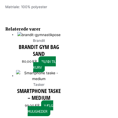
Matriale: 100% polyester
This
Relaterede varer
product
has
Brandit
multiple
BRANDIT GYM BAG
variants.
SAND
The
options
80,00
KR.
TILFØJ TIL
may
KURV
be
chosen
on
Tasker
the
SMARTPHONE TASKE
product
– MEDIUM
page
99,00
KR.
VÆLG
MULIGHEDER