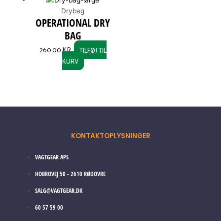
Drybag
OPERATIONAL DRY
BAG
260,00
KR.
TILFØJ TIL
KURV
KONTAKTOPLYSNINGER
VAGTGEAR APS
HOBROVEJ 50 - 2610 RØDOVRE
SALG@VAGTGEAR.DK
60 57 59 00