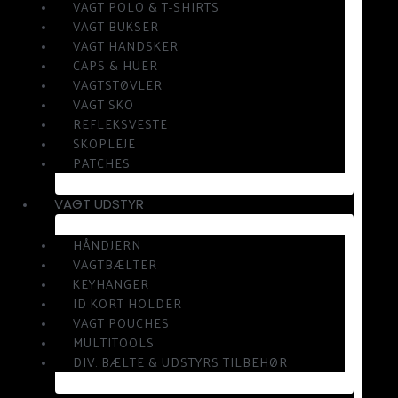
VAGT POLO & T-SHIRTS
VAGT BUKSER
VAGT HANDSKER
CAPS & HUER
VAGTSTØVLER
VAGT SKO
REFLEKSVESTE
SKOPLEJE
PATCHES
VAGT UDSTYR
HÅNDJERN
VAGTBÆLTER
KEYHANGER
ID KORT HOLDER
VAGT POUCHES
MULTITOOLS
DIV. BÆLTE & UDSTYRS TILBEHØR