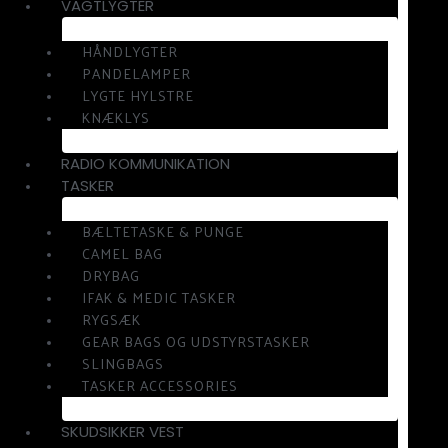
VAGTLYGTER
HÅNDLYGTER
PANDELAMPER
LYGTE HYLSTRE
KNÆKLYS
RADIO KOMMUNIKATION
TASKER
BÆLTETASKE & PUNGE
CAMEL BAG
DRYBAG
IFAK & MEDIC TASKER
RYGSÆK
GEAR BAGS OG UDSTYRSTASKER
SLINGBAGS
TASKER ACCESSORIES
SKUDSIKKER VEST