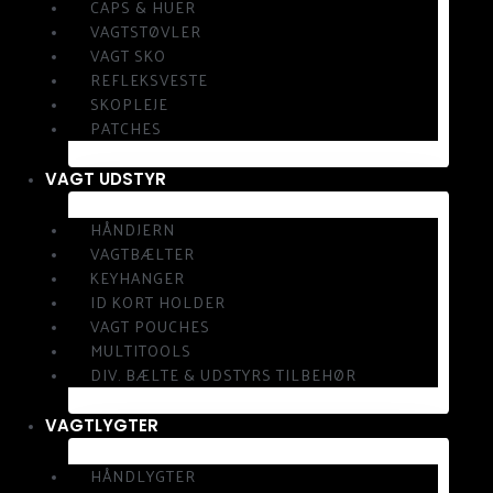
CAPS & HUER
VAGTSTØVLER
VAGT SKO
REFLEKSVESTE
SKOPLEJE
PATCHES
VAGT UDSTYR
HÅNDJERN
VAGTBÆLTER
KEYHANGER
ID KORT HOLDER
VAGT POUCHES
MULTITOOLS
DIV. BÆLTE & UDSTYRS TILBEHØR
VAGTLYGTER
HÅNDLYGTER