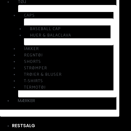
TØJ
CAPS
BASEBALL CAP
HUER & BALACLAVA
JAKKER
REGNTØJ
SHORTS
STRØMPER
TRØJER & BLUSER
T-SHIRTS
TERMOTØJ
MÆRKER
RESTSALG