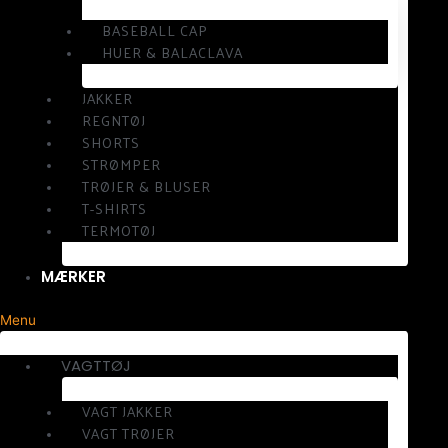
BASEBALL CAP
HUER & BALACLAVA
JAKKER
REGNTØJ
SHORTS
STRØMPER
TRØJER & BLUSER
T-SHIRTS
TERMOTØJ
MÆRKER
Menu
VAGTTØJ
VAGT JAKKER
VAGT TRØJER