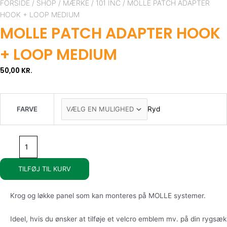
patch
FORSIDE
/
SHOP
/
MÆRKE
/
101 INC
/ MOLLE PATCH ADAPTER
adapter
HOOK + LOOP MEDIUM
hook
MOLLE PATCH ADAPTER HOOK
+
loop
+ LOOP MEDIUM
medium
antal
50,00
KR.
Ryd
FARVE
TILFØJ TIL KURV
Krog og løkke panel som kan monteres på MOLLE systemer.
Ideel, hvis du ønsker at tilføje et velcro emblem mv. på din rygsæk