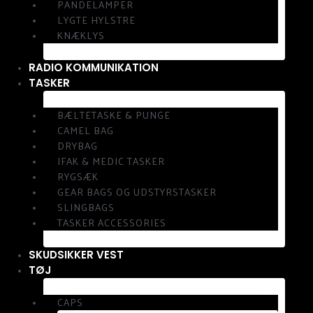
PANDELAMPER
LYGTE HYLSTRE
KNÆKLYS
RADIO KOMMUNIKATION
TASKER
BÆLTETASKE & PUNGE
CAMEL BAG
DRYBAG
IFAK & MEDIC TASKER
RYGSÆK
GEAR BAGS OG UDSTYRSTASKER
SLINGBAGS
TASKER ACCESSORIES
SKUDSIKKER VEST
TØJ
CAPS