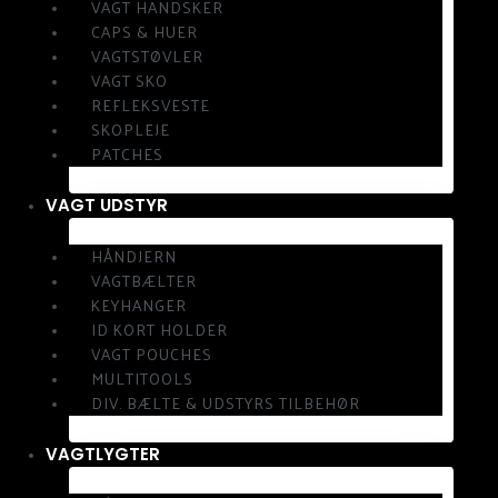
VAGT HANDSKER
CAPS & HUER
VAGTSTØVLER
VAGT SKO
REFLEKSVESTE
SKOPLEJE
PATCHES
VAGT UDSTYR
HÅNDJERN
VAGTBÆLTER
KEYHANGER
ID KORT HOLDER
VAGT POUCHES
MULTITOOLS
DIV. BÆLTE & UDSTYRS TILBEHØR
VAGTLYGTER