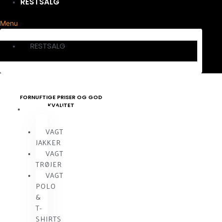
RESTSALG
Menu
RESTSALG
FORNUFTIGE PRISER OG GOD
KVALITET
VAGTTØJ
VAGT
JAKKER
VAGT
TRØJER
VAGT
POLO
&
T-
SHIRTS