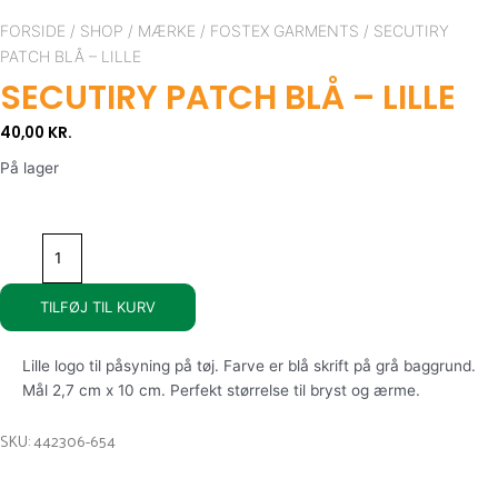
Secutiry
patch
FORSIDE
/
SHOP
/
MÆRKE
/
FOSTEX GARMENTS
/ SECUTIRY
blå
PATCH BLÅ – LILLE
-
SECUTIRY PATCH BLÅ – LILLE
lille
antal
40,00
KR.
På lager
TILFØJ TIL KURV
Lille logo til påsyning på tøj. Farve er blå skrift på grå baggrund.
Mål 2,7 cm x 10 cm. Perfekt størrelse til bryst og ærme.
SKU: 442306-654