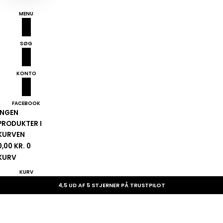
MENU
SØG
KONTO
FACEBOOK
INGEN
PRODUKTER I
KURVEN
0,00
KR.
0
KURV
KURV
4,5 UD AF 5 STJERNER PÅ TRUSTPILOT