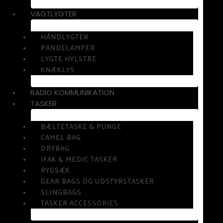
VAGTLYGTER
HÅNDLYGTER
PANDELAMPER
LYGTE HYLSTRE
KNÆKLYS
RADIO KOMMUNIKATION
TASKER
BÆLTETASKE & PUNGE
CAMEL BAG
DRYBAG
IFAK & MEDIC TASKER
RYGSÆK
GEAR BAGS OG UDSTYRSTASKER
SLINGBAGS
TASKER ACCESSORIES