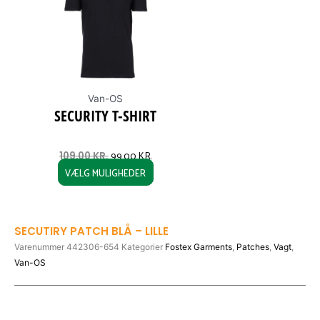
page
Van-OS
SECURITY T-SHIRT
99,00
KR.
109,00
KR.
VÆLG MULIGHEDER
SECUTIRY PATCH BLÅ – LILLE
Varenummer
442306-654
Kategorier
Fostex Garments
,
Patches
,
Vagt
,
Van-OS