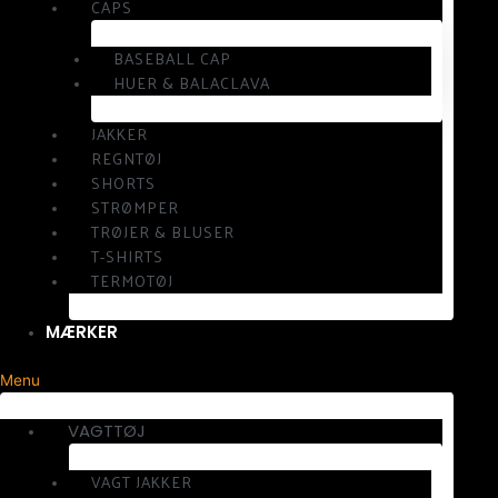
CAPS
BASEBALL CAP
HUER & BALACLAVA
JAKKER
REGNTØJ
SHORTS
STRØMPER
TRØJER & BLUSER
T-SHIRTS
TERMOTØJ
MÆRKER
Menu
VAGTTØJ
VAGT JAKKER