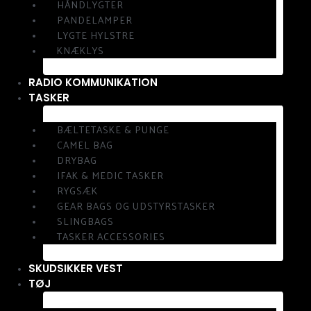
HÅNDLYGTER
PANDELAMPER
LYGTE HYLSTRE
KNÆKLYS
RADIO KOMMUNIKATION
TASKER
BÆLTETASKE & PUNGE
CAMEL BAG
DRYBAG
IFAK & MEDIC TASKER
RYGSÆK
GEAR BAGS OG UDSTYRSTASKER
SLINGBAGS
TASKER ACCESSORIES
SKUDSIKKER VEST
TØJ