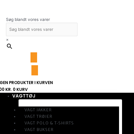
Gå
til
indholdet
Søg blandt vores varer
×
NGEN PRODUKTER I KURVEN
,00
KR.
0
KURV
VAGTTØJ
VAGT JAKKER
VAGT TRØJER
VAGT POLO & T-SHIRTS
VAGT BUKSER