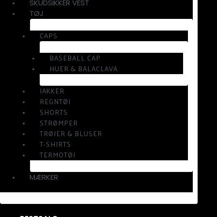
SKUDSIKKER VEST
TØJ
CAPS
BASEBALL CAP
HUER & BALACLAVA
JAKKER
REGNTØJ
SHORTS
STRØMPER
TRØJER & BLUSER
T-SHIRTS
TERMOTØJ
MÆRKER