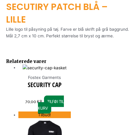
SECUTIRY PATCH BLÅ –
LILLE
Lille logo til påsyning på tøj. Farve er blå skrift på grå baggrund.
Mål 2,7 cm x 10 cm. Perfekt størrelse til bryst og ærme.
ORIGINAL
CURRENT
This
PRICE
PRICE
Relaterede varer
product
WAS:
IS:
has
109,00 KR..
99,00 KR..
multiple
Fostex Garments
variants.
SECURITY CAP
The
options
70,00
KR.
TILFØJ TIL
may
KURV
be
Tilbud!
chosen
on
the
product