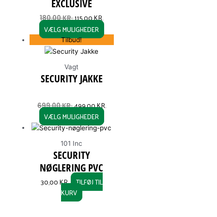
EXCLUSIVE
115,00
KR.
180,00
KR.
VÆLG MULIGHEDER
Tilbud!
Vagt
SECURITY JAKKE
499,00
KR.
699,00
KR.
VÆLG MULIGHEDER
101 Inc
SECURITY
NØGLERING PVC
30,00
KR.
TILFØJ TIL
KURV