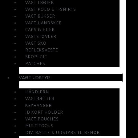
VAGT TRØJER
VAGT POLO & T-SHIRTS
VAGT BUKSER
VAGT HANDSKER
CAPS & HUER
VAGTSTØVLER
VAGT SKO
REFLEKSVESTE
SKOPLEJE
PATCHES
VAGT UDSTYR
HÅNDJERN
VAGTBÆLTER
KEYHANGER
ID KORT HOLDER
VAGT POUCHES
MULTITOOLS
DIV. BÆLTE & UDSTYRS TILBEHØR