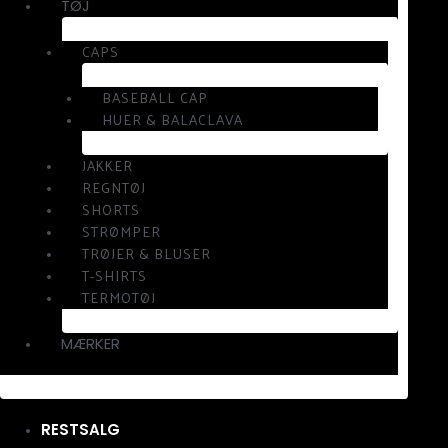
TØJ
CAPS
BASEBALL CAP
HUER & BALACLAVA
JAKKER
REGNTØJ
SHORTS
STRØMPER
TRØJER & BLUSER
T-SHIRTS
TERMOTØJ
MÆRKER
RESTSALG