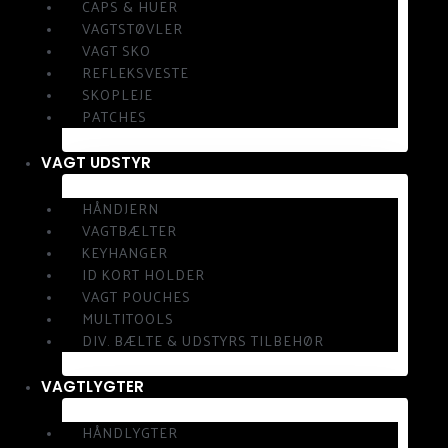
CAPS & HUER
VAGTSTØVLER
VAGT SKO
REFLEKSVESTE
SKOPLEJE
PATCHES
VAGT UDSTYR
HÅNDJERN
VAGTBÆLTER
KEYHANGER
ID KORT HOLDER
VAGT POUCHES
MULTITOOLS
DIV. BÆLTE & UDSTYRS TILBEHØR
VAGTLYGTER
HÅNDLYGTER