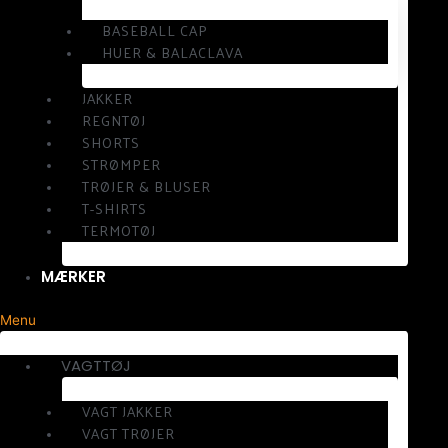
BASEBALL CAP
HUER & BALACLAVA
JAKKER
REGNTØJ
SHORTS
STRØMPER
TRØJER & BLUSER
T-SHIRTS
TERMOTØJ
MÆRKER
Menu
VAGTTØJ
VAGT JAKKER
VAGT TRØJER