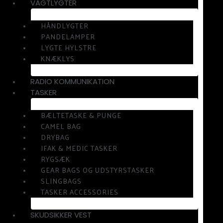
VAGTLYGTER
HÅNDLYGTER
PANDELAMPER
LYGTE HYLSTRE
KNÆKLYS
RADIO KOMMUNIKATION
TASKER
BÆLTETASKE & PUNGE
CAMEL BAG
DRYBAG
IFAK & MEDIC TASKER
RYGSÆK
GEAR BAGS OG UDSTYRSTASKER
SLINGBAGS
TASKER ACCESSORIES
SKUDSIKKER VEST