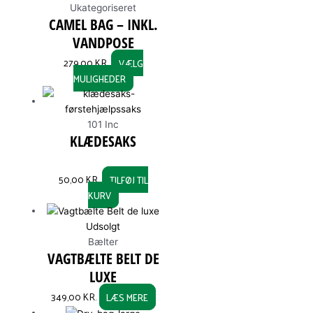
Ukategoriseret
multiple
CAMEL BAG – INKL.
variants.
VANDPOSE
The
options
279,00
KR.
VÆLG
may
MULIGHEDER
be
chosen
on
101 Inc
the
KLÆDESAKS
product
page
50,00
KR.
TILFØJ TIL
KURV
Udsolgt
Bælter
VAGTBÆLTE BELT DE
LUXE
349,00
KR.
LÆS MERE