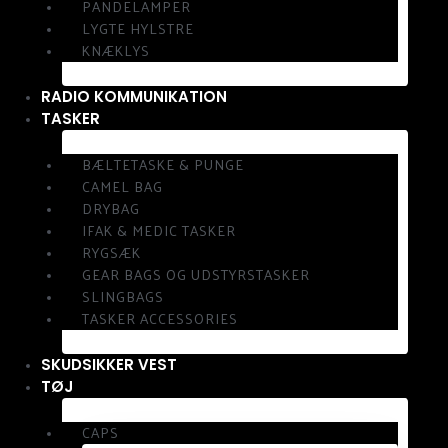
PANDELAMPER
LYGTE HYLSTRE
KNÆKLYS
RADIO KOMMUNIKATION
TASKER
BÆLTETASKE & PUNGE
CAMEL BAG
DRYBAG
IFAK & MEDIC TASKER
RYGSÆK
GEAR BAGS OG UDSTYRSTASKER
SLINGBAGS
TASKER ACCESSORIES
SKUDSIKKER VEST
TØJ
CAPS