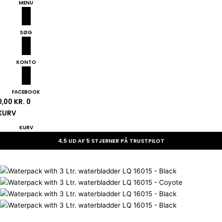
MENU
SØG
KONTO
FACEBOOK
0,00
KR.
0
KURV
KURV
4,5 UD AF 5 STJERNER PÅ TRUSTPILOT