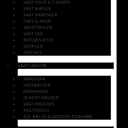
VAGT POLO & T-SHIRTS
VAGT BUKSER
VAGT HANDSKER
CAPS & HUER
VAGTSTØVLER
VAGT SKO
REFLEKSVESTE
SKOPLEJE
PATCHES
VAGT UDSTYR
HÅNDJERN
VAGTBÆLTER
KEYHANGER
ID KORT HOLDER
VAGT POUCHES
MULTITOOLS
DIV. BÆLTE & UDSTYRS TILBEHØR