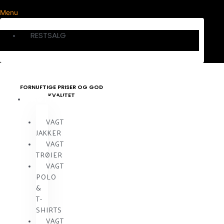
Menu
RESTSALG
FORNUFTIGE PRISER OG GOD
KVALITET
VAGTTØJ
VAGT
JAKKER
VAGT
TRØJER
VAGT
POLO
&
T-
SHIRTS
VAGT