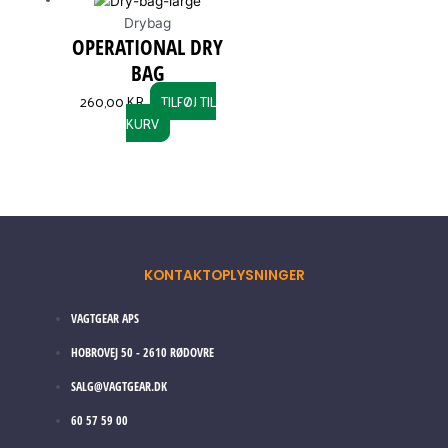
Drybag
OPERATIONAL DRY
BAG
260,00
KR.
TILFØJ TIL
KURV
KONTAKTOPLYSNINGER
VAGTGEAR APS
HOBROVEJ 50 - 2610 RØDOVRE
SALG@VAGTGEAR.DK
60 57 59 00