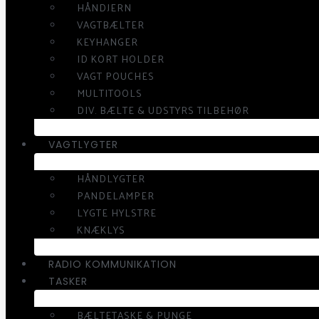
HÅNDJERN
VAGTBÆLTER
KEYHANGER
ID KORT HOLDER
VAGT POUCHES
MULTITOOLS
DIV. BÆLTE & UDSTYRS TILBEHØR
VAGTLYGTER
HÅNDLYGTER
PANDELAMPER
LYGTE HYLSTRE
KNÆKLYS
RADIO KOMMUNIKATION
TASKER
BÆLTETASKE & PUNGE