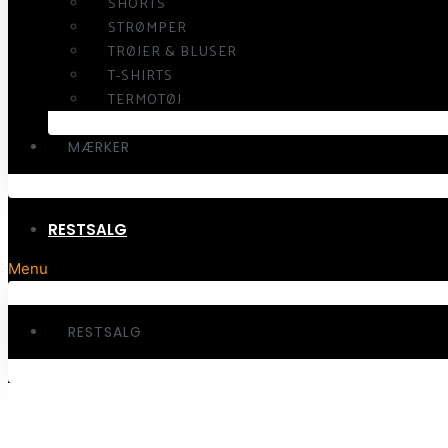
SHORTS
STRØMPER
TRØJER & BLUSER
T-SHIRTS
TERMOTØJ
MÆRKER
RESTSALG
Menu
RESTSALG