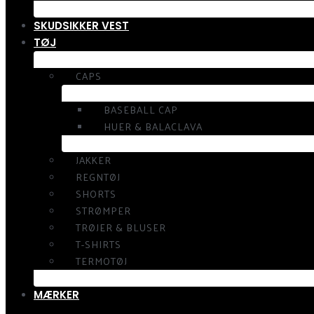
SKUDSIKKER VEST
TØJ
CAPS
BASEBALL CAP
HUER & BALACLAVA
JAKKER
REGNTØJ
SHORTS
STRØMPER
TRØJER & BLUSER
T-SHIRTS
TERMOTØJ
MÆRKER