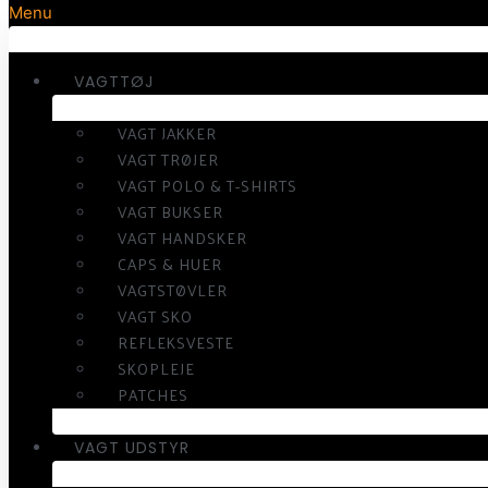
Menu
VAGTTØJ
VAGT JAKKER
VAGT TRØJER
VAGT POLO & T-SHIRTS
VAGT BUKSER
VAGT HANDSKER
CAPS & HUER
VAGTSTØVLER
VAGT SKO
REFLEKSVESTE
SKOPLEJE
PATCHES
VAGT UDSTYR