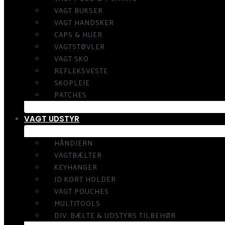
VAGT BUKSER
VAGT HANDSKER
CAPS & HUER
VAGTSTØVLER
VAGT SKO
REFLEKSVESTE
SKOPLEJE
PATCHES
VAGT UDSTYR
HÅNDJERN
VAGTBÆLTER
KEYHANGER
ID KORT HOLDER
VAGT POUCHES
MULTITOOLS
DIV. BÆLTE & UDSTYRS TILBEHØR