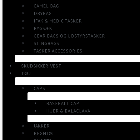
CAMEL BAG
DRYBAG
IFAK & MEDIC TASKER
RYGSÆK
GEAR BAGS OG UDSTYRSTASKER
SLINGBAGS
TASKER ACCESSORIES
SKUDSIKKER VEST
TØJ
CAPS
BASEBALL CAP
HUER & BALACLAVA
JAKKER
REGNTØJ