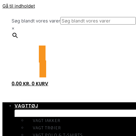
Gå til indholdet
Søg blandt vores varer
×
0,00
KR.
0
KURV
VAGTTØJ
VAGT JAKKER
VAGT TRØJER
VAGT POLO & T-SHIRTS