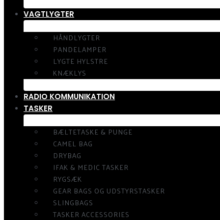
VAGTLYGTER
HÅNDLYGTER
PANDELAMPER
LYGTE HYLSTRE
KNÆKLYS
RADIO KOMMUNIKATION
TASKER
BÆLTETASKE & PUNGE
CAMEL BAG
DRYBAG
IFAK & MEDIC TASKER
RYGSÆK
GEAR BAGS OG UDSTYRSTASKER
SLINGBAGS
TASKER ACCESSORIES