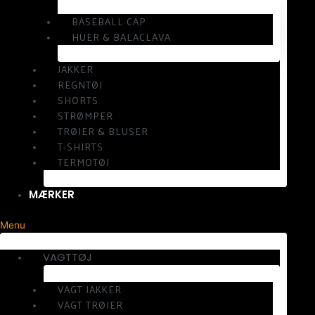
BASEBALL CAP
HUER & BALACLAVA
JAKKER
REGNTØJ
SHORTS
STRØMPER
TRØJER & BLUSER
T-SHIRTS
TERMOTØJ
MÆRKER
Menu
VAGTTØJ
VAGT JAKKER
VAGT TRØJER