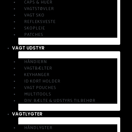
CAPS & HUER
VAGTSTØVLER
VAGT SKO
REFLEKSVESTE
SKOPLEJE
PATCHES
VAGT UDSTYR
HÅNDJERN
VAGTBÆLTER
KEYHANGER
ID KORT HOLDER
VAGT POUCHES
MULTITOOLS
DIV. BÆLTE & UDSTYRS TILBEHØR
VAGTLYGTER
HÅNDLYGTER