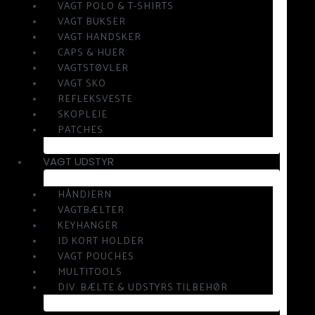
VAGT POLO & T-SHIRTS
VAGT BUKSER
VAGT HANDSKER
CAPS & HUER
VAGTSTØVLER
VAGT SKO
REFLEKSVESTE
SKOPLEJE
PATCHES
VAGT UDSTYR
HÅNDJERN
VAGTBÆLTER
KEYHANGER
ID KORT HOLDER
VAGT POUCHES
MULTITOOLS
DIV. BÆLTE & UDSTYRS TILBEHØR