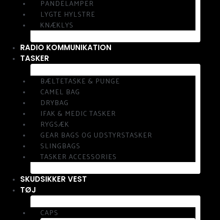
PANDELAMPER
LYGTE HYLSTRE
KNÆKLYS
RADIO KOMMUNIKATION
TASKER
BÆLTETASKE & PUNGE
CAMEL BAG
DRYBAG
IFAK & MEDIC TASKER
RYGSÆK
GEAR BAGS OG UDSTYRSTASKER
SLINGBAGS
TASKER ACCESSORIES
SKUDSIKKER VEST
TØJ
CAPS