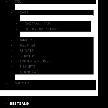
TØJ
CAPS
BASEBALL CAP
HUER & BALACLAVA
JAKKER
REGNTØJ
SHORTS
STRØMPER
TRØJER & BLUSER
T-SHIRTS
TERMOTØJ
MÆRKER
RESTSALG