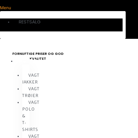
Menu
RESTSALG
FORNUFTIGE PRISER OG GOD
KVALITET
VAGTTØJ
VAGT
JAKKER
VAGT
TRØJER
VAGT
POLO
&
T-
SHIRTS
VAGT