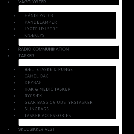
VAGTLYGTER
HÅNDLYGTER
PANDELAMPER
LYGTE HYLSTRE
KNÆKLYS
RADIO KOMMUNIKATION
TASKER
BÆLTETASKE & PUNGE
CAMEL BAG
DRYBAG
IFAK & MEDIC TASKER
RYGSÆK
GEAR BAGS OG UDSTYRSTASKER
SLINGBAGS
TASKER ACCESSORIES
SKUDSIKKER VEST