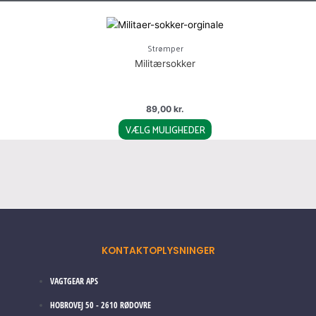
This
product
Strømper
has
Militærsokker
multiple
variants.
The
89,00
kr.
options
VÆLG MULIGHEDER
may
be
chosen
on
the
product
page
KONTAKTOPLYSNINGER
VAGTGEAR APS
HOBROVEJ 50 - 2610 RØDOVRE