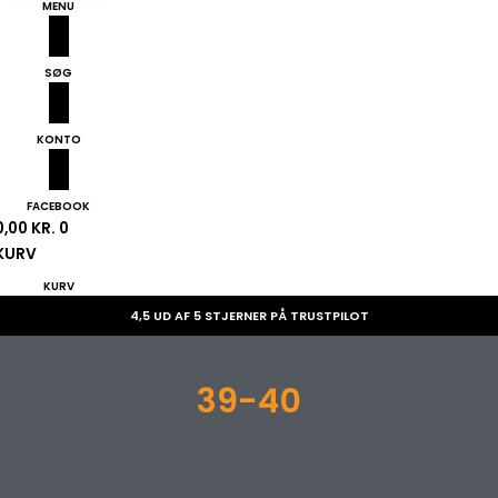
MENU
SØG
KONTO
FACEBOOK
0,00
KR.
0
KURV
KURV
4,5 UD AF 5 STJERNER PÅ TRUSTPILOT
39-40