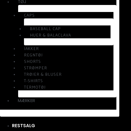
TØJ
CAPS
BASEBALL CAP
HUER & BALACLAVA
JAKKER
REGNTØJ
SHORTS
STRØMPER
TRØJER & BLUSER
T-SHIRTS
TERMOTØJ
MÆRKER
RESTSALG