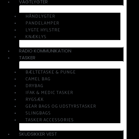
VAGTLYGTER
HÅNDLYGTER
PANDELAMPER
LYGTE HYLSTRE
KNÆKLYS
RADIO KOMMUNIKATION
TASKER
BÆLTETASKE & PUNGE
CAMEL BAG
DRYBAG
IFAK & MEDIC TASKER
RYGSÆK
GEAR BAGS OG UDSTYRSTASKER
SLINGBAGS
TASKER ACCESSORIES
SKUDSIKKER VEST