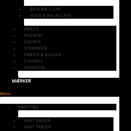
BASEBALL CAP
HUER & BALACLAVA
JAKKER
REGNTØJ
SHORTS
STRØMPER
TRØJER & BLUSER
T-SHIRTS
TERMOTØJ
MÆRKER
Menu
VAGTTØJ
VAGT JAKKER
VAGT TRØJER