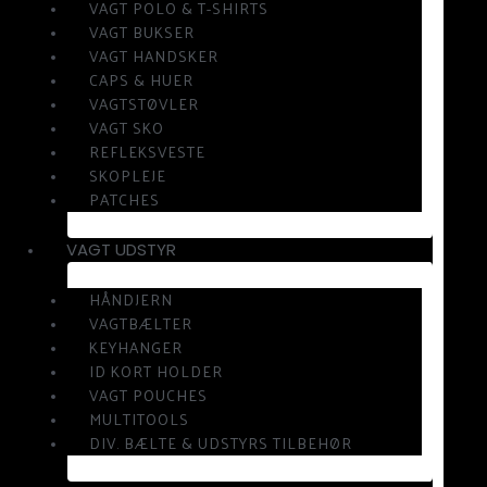
VAGT POLO & T-SHIRTS
VAGT BUKSER
VAGT HANDSKER
CAPS & HUER
VAGTSTØVLER
VAGT SKO
REFLEKSVESTE
SKOPLEJE
PATCHES
VAGT UDSTYR
HÅNDJERN
VAGTBÆLTER
KEYHANGER
ID KORT HOLDER
VAGT POUCHES
MULTITOOLS
DIV. BÆLTE & UDSTYRS TILBEHØR