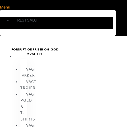
Menu
RESTSALG
FORNUFTIGE PRISER OG GOD
KVALITET
VAGTTØJ
VAGT
JAKKER
VAGT
TRØJER
VAGT
POLO
&
T-
SHIRTS
VAGT