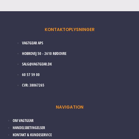
on
the
product
page
KONTAKTOPLYSNINGER
VAGTGEAR APS
HOBROVEJ 50 - 2610 RØDOVRE
SALG@VAGTGEAR.DK
60 57 59 00
CVR: 38067265
NAVIGATION
OM VAGTGEAR
HANDELSBETINGELSER
KONTAKT & KUNDESERVICE