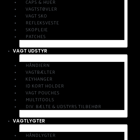
CAPS & HUER
VAGTSTØVLER
VAGT SKO
REFLEKSVESTE
SKOPLEJE
PATCHES
VAGT UDSTYR
HÅNDJERN
VAGTBÆLTER
KEYHANGER
ID KORT HOLDER
VAGT POUCHES
MULTITOOLS
DIV. BÆLTE & UDSTYRS TILBEHØR
VAGTLYGTER
HÅNDLYGTER