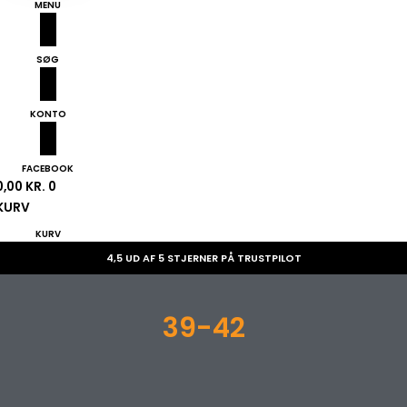
MENU
SØG
KONTO
FACEBOOK
0,00
KR.
0
KURV
KURV
4,5 UD AF 5 STJERNER PÅ TRUSTPILOT
39-42