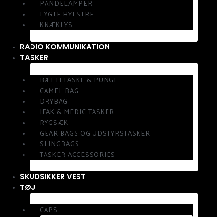
PANDELAMPER
LYGTE HYLSTRE
KNÆKLYS
RADIO KOMMUNIKATION
TASKER
BÆLTETASKE & PUNGE
CAMEL BAG
DRYBAG
IFAK & MEDIC TASKER
RYGSÆK
GEAR BAGS OG UDSTYRSTASKER
SLINGBAGS
TASKER ACCESSORIES
SKUDSIKKER VEST
TØJ
CAPS