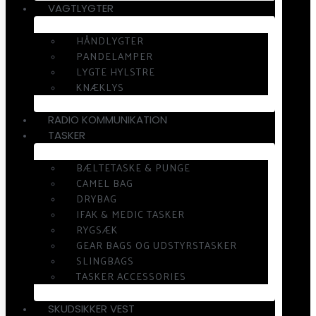
VAGTLYGTER
HÅNDLYGTER
PANDELAMPER
LYGTE HYLSTRE
KNÆKLYS
RADIO KOMMUNIKATION
TASKER
BÆLTETASKE & PUNGE
CAMEL BAG
DRYBAG
IFAK & MEDIC TASKER
RYGSÆK
GEAR BAGS OG UDSTYRSTASKER
SLINGBAGS
TASKER ACCESSORIES
SKUDSIKKER VEST