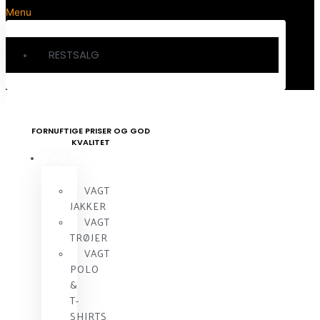
Menu
RESTSALG
FORNUFTIGE PRISER OG GOD
KVALITET
VAGTTØJ
VAGT
JAKKER
VAGT
TRØJER
VAGT
POLO
&
T-
SHIRTS