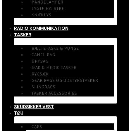
PANDELAMPER
LYGTE HYLSTRE
KNÆKLYS
RADIO KOMMUNIKATION
TASKER
BÆLTETASKE & PUNGE
CAMEL BAG
DRYBAG
IFAK & MEDIC TASKER
RYGSÆK
GEAR BAGS OG UDSTYRSTASKER
SLINGBAGS
TASKER ACCESSORIES
SKUDSIKKER VEST
TØJ
CAPS