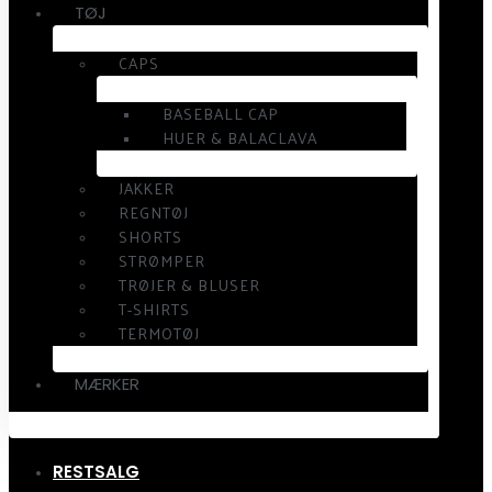
TØJ
CAPS
BASEBALL CAP
HUER & BALACLAVA
JAKKER
REGNTØJ
SHORTS
STRØMPER
TRØJER & BLUSER
T-SHIRTS
TERMOTØJ
MÆRKER
RESTSALG