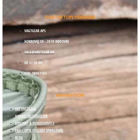
KONTAKTOPLYSNINGER
VAGTGEAR APS
HOBROVEJ 50 - 2610 RØDOVRE
SALG@VAGTGEAR.DK
60 57 59 00
CVR: 38067265
NAVIGATION
OM VAGTGEAR
HANDELSBETINGELSER
KONTAKT & KUNDESERVICE
FAQ – OFTE STILLEDE SPØRGSMÅL
BLOG