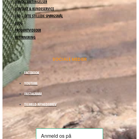
HANDELSBETINGELSER
KONTAKT & KUNDESERVICE
FAQ – OFTE STILLEDE SPØRGSMÅL
BLOG
PRODUKTVIDEOER
RETURNERING
SOCIALE MEDIER
FACEBOOK
YOUTUBE
INSTAGRAM
TILMELD NYHEDSBREV