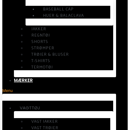
BASEBALL CAP
HUER & BALACLAVA
JAKKER
REGNTØJ
SHORTS
STRØMPER
TRØJER & BLUSER
T-SHIRTS
TERMOTØJ
MÆRKER
Menu
VAGTTØJ
VAGT JAKKER
VAGT TRØJER