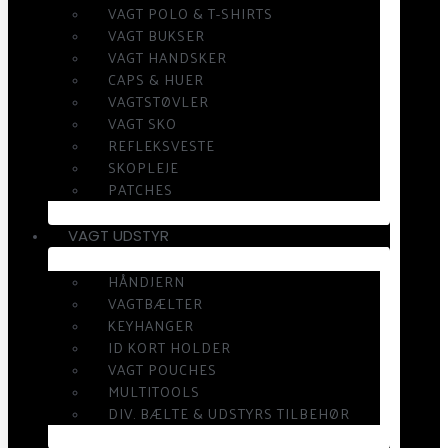
VAGT POLO & T-SHIRTS
VAGT BUKSER
VAGT HANDSKER
CAPS & HUER
VAGTSTØVLER
VAGT SKO
REFLEKSVESTE
SKOPLEJE
PATCHES
VAGT UDSTYR
HÅNDJERN
VAGTBÆLTER
KEYHANGER
ID KORT HOLDER
VAGT POUCHES
MULTITOOLS
DIV. BÆLTE & UDSTYRS TILBEHØR