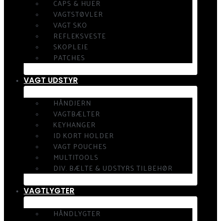
CAPS & HUER
VAGTSTØVLER
VAGT SKO
REFLEKSVESTE
SKOPLEJE
PATCHES
VAGT UDSTYR
HÅNDJERN
VAGTBÆLTER
KEYHANGER
ID KORT HOLDER
VAGT POUCHES
MULTITOOLS
DIV. BÆLTE & UDSTYRS TILBEHØR
VAGTLYGTER
HÅNDLYGTER