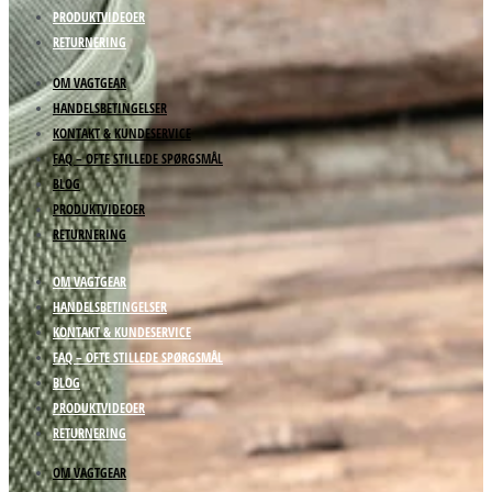
PRODUKTVIDEOER
RETURNERING
OM VAGTGEAR
HANDELSBETINGELSER
KONTAKT & KUNDESERVICE
FAQ – OFTE STILLEDE SPØRGSMÅL
BLOG
PRODUKTVIDEOER
RETURNERING
OM VAGTGEAR
HANDELSBETINGELSER
KONTAKT & KUNDESERVICE
FAQ – OFTE STILLEDE SPØRGSMÅL
BLOG
PRODUKTVIDEOER
RETURNERING
OM VAGTGEAR