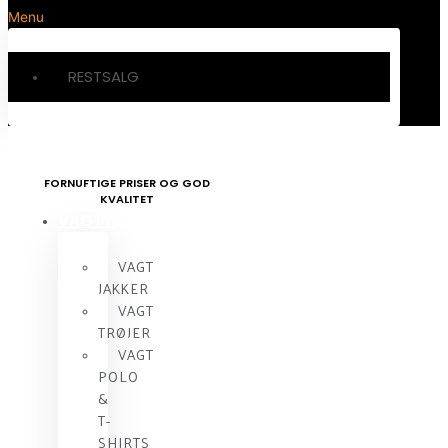
Menu
RESTSALG
FORNUFTIGE PRISER OG GOD
KVALITET
VAGTTØJ
VAGT
JAKKER
VAGT
TRØJER
VAGT
POLO
&
T-
SHIRTS