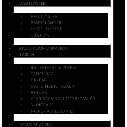
VAGTLYGTER
HÅNDLYGTER
PANDELAMPER
LYGTE HYLSTRE
KNÆKLYS
RADIO KOMMUNIKATION
TASKER
BÆLTETASKE & PUNGE
CAMEL BAG
DRYBAG
IFAK & MEDIC TASKER
RYGSÆK
GEAR BAGS OG UDSTYRSTASKER
SLINGBAGS
TASKER ACCESSORIES
SKUDSIKKER VEST