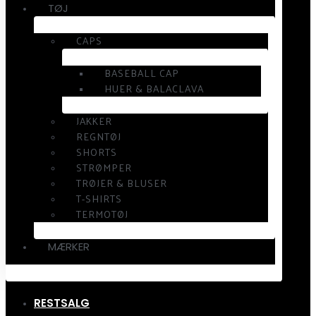
TØJ
CAPS
BASEBALL CAP
HUER & BALACLAVA
JAKKER
REGNTØJ
SHORTS
STRØMPER
TRØJER & BLUSER
T-SHIRTS
TERMOTØJ
MÆRKER
RESTSALG