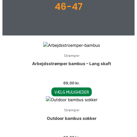
46-47
This
product
Strømper
has
Arbejdsstrømper bambus – Lang skaft
multiple
variants.
The
69,00
kr.
options
VÆLG MULIGHEDER
may
be
This
chosen
product
Strømper
on
has
Outdoor bambus sokker
the
multiple
product
variants.
page
The