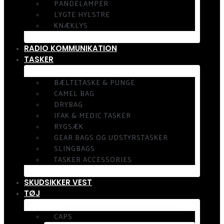
PANDELAMPER
LYGTE HYLSTRE
KNÆKLYS
RADIO KOMMUNIKATION
TASKER
BÆLTETASKE & PUNGE
CAMEL BAG
DRYBAG
IFAK & MEDIC TASKER
RYGSÆK
GEAR BAGS OG UDSTYRSTASKER
SLINGBAGS
TASKER ACCESSORIES
SKUDSIKKER VEST
TØJ
CAPS