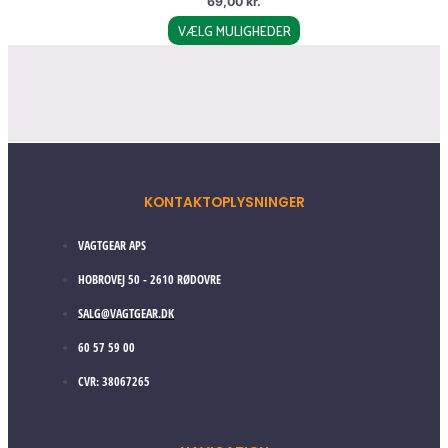
69,00
kr.
options
VÆLG MULIGHEDER
may
be
chosen
on
the
product
page
KONTAKTOPLYSNINGER
VAGTGEAR APS
HOBROVEJ 50 - 2610 RØDOVRE
SALG@VAGTGEAR.DK
60 57 59 00
CVR: 38067265