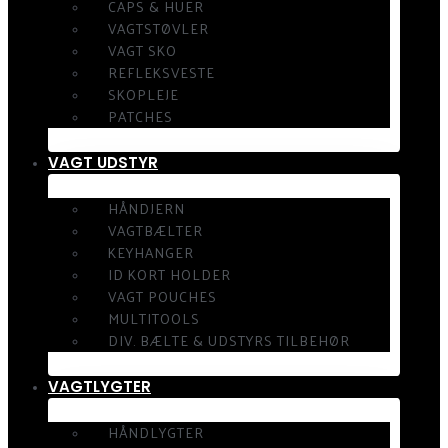
CAPS & HUER
VAGTSTØVLER
VAGT SKO
REFLEKSVESTE
SKOPLEJE
PATCHES
VAGT UDSTYR
HÅNDJERN
VAGTBÆLTER
KEYHANGER
ID KORT HOLDER
VAGT POUCHES
MULTITOOLS
DIV. BÆLTE & UDSTYRS TILBEHØR
VAGTLYGTER
HÅNDLYGTER