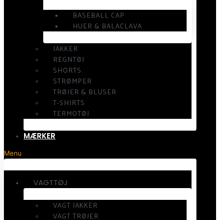
BASEBALL CAP
HUER & BALACLAVA
JAKKER
REGNTØJ
SHORTS
STRØMPER
TRØJER & BLUSER
T-SHIRTS
TERMOTØJ
MÆRKER
Menu
VAGTTØJ
VAGT JAKKER
VAGT TRØJER