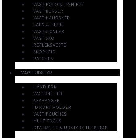
VAGT POLO & T-SHIRTS
VAGT BUKSER
VAGT HANDSKER
CAPS & HUER
VAGTSTØVLER
VAGT SKO
REFLEKSVESTE
SKOPLEJE
PATCHES
VAGT UDSTYR
HÅNDJERN
VAGTBÆLTER
KEYHANGER
ID KORT HOLDER
VAGT POUCHES
MULTITOOLS
DIV. BÆLTE & UDSTYRS TILBEHØR