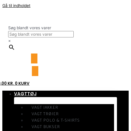
Gå til indholdet
Søg blandt vores varer
×
0,00
KR.
0
KURV
VAGTTØJ
VAGT JAKKER
VAGT TRØJER
VAGT POLO & T-SHIRTS
VAGT BUKSER