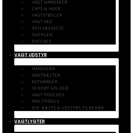
VAGT HANDSKER
CAPS & HUER
VAGTSTØVLER
VAGT SKO
REFLEKSVESTE
SKOPLEJE
PATCHES
VAGT UDSTYR
HÅNDJERN
VAGTBÆLTER
KEYHANGER
ID KORT HOLDER
VAGT POUCHES
MULTITOOLS
DIV. BÆLTE & UDSTYRS TILBEHØR
VAGTLYGTER