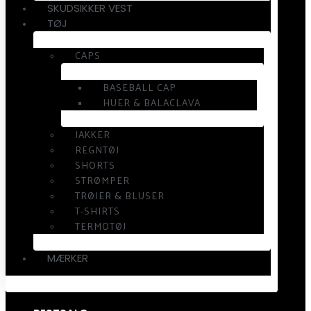
SKUDSIKKER VEST
TØJ
CAPS
BASEBALL CAP
HUER & BALACLAVA
JAKKER
REGNTØJ
SHORTS
STRØMPER
TRØJER & BLUSER
T-SHIRTS
TERMOTØJ
MÆRKER