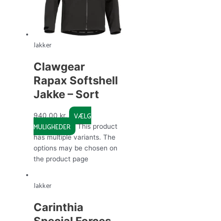
Jakker
Clawgear
Rapax Softshell
Jakke – Sort
VÆLG
940,00
kr.
MULIGHEDER
This product
has multiple variants. The
options may be chosen on
the product page
Jakker
Carinthia
Special Forces