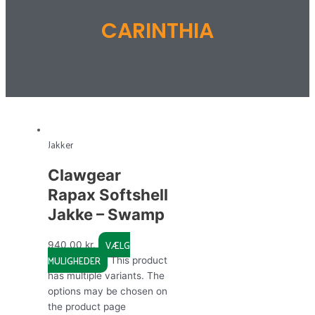
CARINTHIA
Jakker
Clawgear
Rapax Softshell
Jakke – Swamp
VÆLG
940,00
kr.
MULIGHEDER
This product
has multiple variants. The
options may be chosen on
the product page