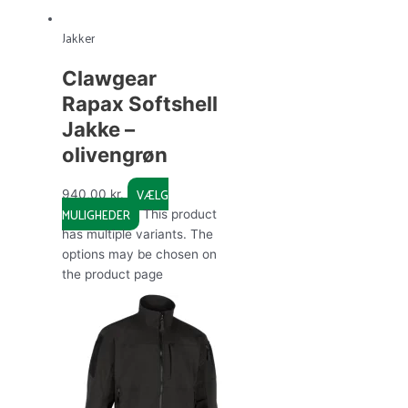
Jakker
Clawgear
Rapax Softshell
Jakke –
olivengrøn
VÆLG
940,00
kr.
MULIGHEDER
This product
has multiple variants. The
options may be chosen on
the product page