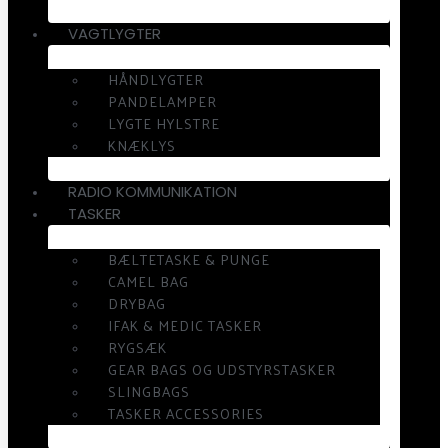
VAGTLYGTER
HÅNDLYGTER
PANDELAMPER
LYGTE HYLSTRE
KNÆKLYS
RADIO KOMMUNIKATION
TASKER
BÆLTETASKE & PUNGE
CAMEL BAG
DRYBAG
IFAK & MEDIC TASKER
RYGSÆK
GEAR BAGS OG UDSTYRSTASKER
SLINGBAGS
TASKER ACCESSORIES