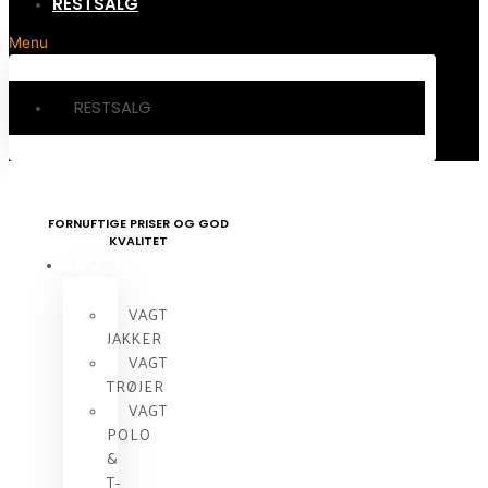
RESTSALG
Menu
RESTSALG
FORNUFTIGE PRISER OG GOD
KVALITET
VAGTTØJ
VAGT
JAKKER
VAGT
TRØJER
VAGT
POLO
&
T-