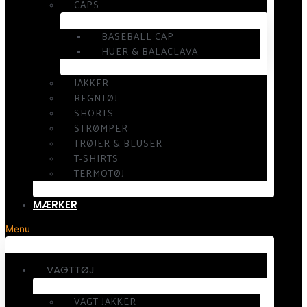
CAPS
BASEBALL CAP
HUER & BALACLAVA
JAKKER
REGNTØJ
SHORTS
STRØMPER
TRØJER & BLUSER
T-SHIRTS
TERMOTØJ
MÆRKER
Menu
VAGTTØJ
VAGT JAKKER