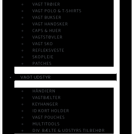
VAGT TRØJER
VAGT POLO & T-SHIRTS
VAGT BUKSER
VAGT HANDSKER
CAPS & HUER
VAGTSTØVLER
VAGT SKO
REFLEKSVESTE
SKOPLEJE
PATCHES
VAGT UDSTYR
HÅNDJERN
VAGTBÆLTER
KEYHANGER
ID KORT HOLDER
VAGT POUCHES
MULTITOOLS
DIV. BÆLTE & UDSTYRS TILBEHØR