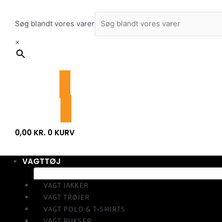
Gå
til
Søg blandt vores varer
indholdet
×
0,00
KR.
0
KURV
VAGTTØJ
VAGT JAKKER
VAGT TRØJER
VAGT POLO & T-SHIRTS
VAGT BUKSER