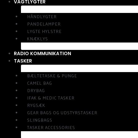
VAGTLYGTER
HÅNDLYGTER
PANDELAMPER
LYGTE HYLSTRE
KNÆKLYS
RADIO KOMMUNIKATION
TASKER
BÆLTETASKE & PUNGE
CAMEL BAG
DRYBAG
IFAK & MEDIC TASKER
RYGSÆK
GEAR BAGS OG UDSTYRSTASKER
SLINGBAGS
TASKER ACCESSORIES