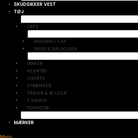
SKUDSIKKER VEST
TØJ
CAPS
BASEBALL CAP
HUER & BALACLAVA
JAKKER
REGNTØJ
SHORTS
STRØMPER
TRØJER & BLUSER
T-SHIRTS
TERMOTØJ
MÆRKER
Menu