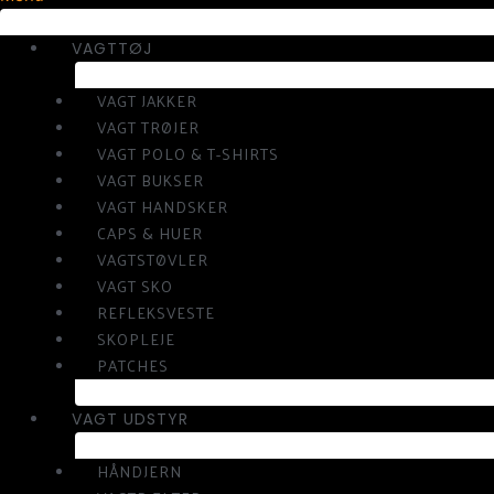
VAGTTØJ
VAGT JAKKER
VAGT TRØJER
VAGT POLO & T-SHIRTS
VAGT BUKSER
VAGT HANDSKER
CAPS & HUER
VAGTSTØVLER
VAGT SKO
REFLEKSVESTE
SKOPLEJE
PATCHES
VAGT UDSTYR
HÅNDJERN