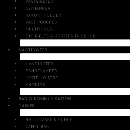
VAGTBÆLTER
KEYHANGER
ID KORT HOLDER
VAGT POUCHES
MULTITOOLS
DIV. BÆLTE & UDSTYRS TILBEHØR
VAGTLYGTER
HÅNDLYGTER
PANDELAMPER
LYGTE HYLSTRE
KNÆKLYS
RADIO KOMMUNIKATION
TASKER
BÆLTETASKE & PUNGE
CAMEL BAG