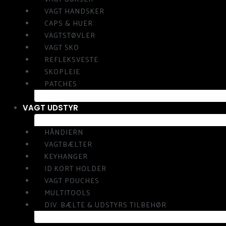
VAGT HANDSKER
CAPS & HUER
VAGTSTØVLER
VAGT SKO
REFLEKSVESTE
SKOPLEJE
PATCHES
VAGT UDSTYR
HÅNDJERN
VAGTBÆLTER
KEYHANGER
ID KORT HOLDER
VAGT POUCHES
MULTITOOLS
DIV. BÆLTE & UDSTYRS TILBEHØR