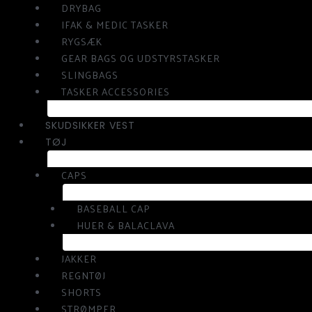
DRYBAG
IFAK & MEDIC TASKER
RYGSÆK
GEAR BAGS OG UDSTYRSTASKER
SLINGBAGS
TASKER ACCESSORIES
SKUDSIKKER VEST
TØJ
CAPS
BASEBALL CAP
HUER & BALACLAVA
JAKKER
REGNTØJ
SHORTS
STRØMPER