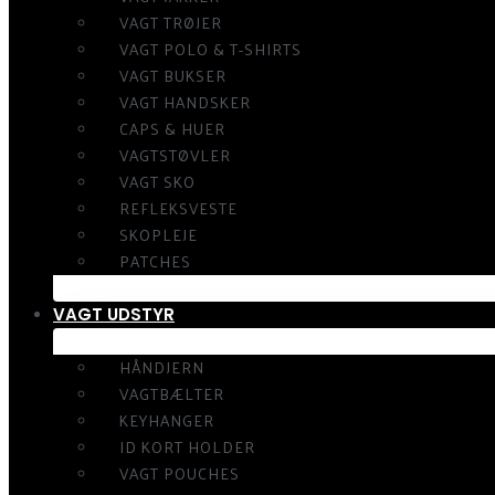
VAGT TRØJER
VAGT POLO & T-SHIRTS
VAGT BUKSER
VAGT HANDSKER
CAPS & HUER
VAGTSTØVLER
VAGT SKO
REFLEKSVESTE
SKOPLEJE
PATCHES
VAGT UDSTYR
HÅNDJERN
VAGTBÆLTER
KEYHANGER
ID KORT HOLDER
VAGT POUCHES