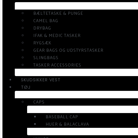
BÆLTETASKE & PUNGE
CAMEL BAG
DRYBAG
IFAK & MEDIC TASKER
RYGSÆK
GEAR BAGS OG UDSTYRSTASKER
SLINGBAGS
TASKER ACCESSORIES
SKUDSIKKER VEST
TØJ
CAPS
BASEBALL CAP
HUER & BALACLAVA