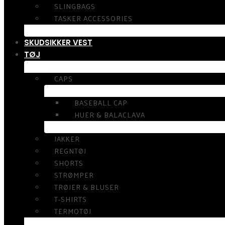
SLINGBAGS
TASKER ACCESSORIES
SKUDSIKKER VEST
TØJ
CAPS
BASEBALL CAP
HUER & BALACLAVA
JAKKER
REGNTØJ
SHORTS
STRØMPER
TRØJER & BLUSER
T-SHIRTS
TERMOTØJ