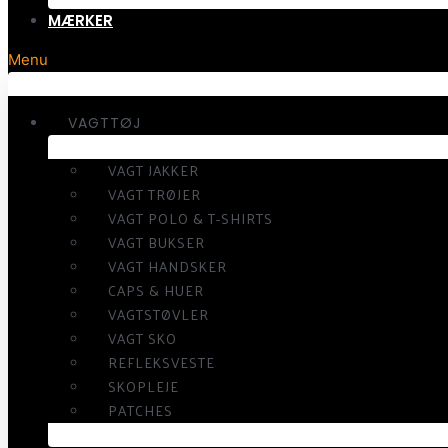
MÆRKER
Menu
VAGTTØJ
VAGT JAKKER
VAGT TRØJER
VAGT POLO & T-SHIRTS
VAGT BUKSER
VAGT HANDSKER
CAPS & HUER
VAGTSTØVLER
VAGT SKO
REFLEKSVESTE
SKOPLEJE
PATCHES