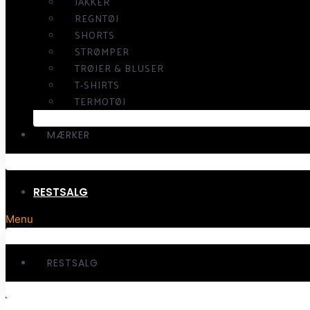
JAKKER
REGNTØJ
SHORTS
STRØMPER
TRØJER & BLUSER
T-SHIRTS
TERMOTØJ
MÆRKER
RESTSALG
Menu
RESTSALG