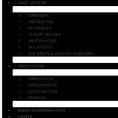
VAGT UDSTYR
HÅNDJERN
VAGTBÆLTER
KEYHANGER
ID KORT HOLDER
VAGT POUCHES
MULTITOOLS
DIV. BÆLTE & UDSTYRS TILBEHØR
VAGTLYGTER
HÅNDLYGTER
PANDELAMPER
LYGTE HYLSTRE
KNÆKLYS
RADIO KOMMUNIKATION
TASKER