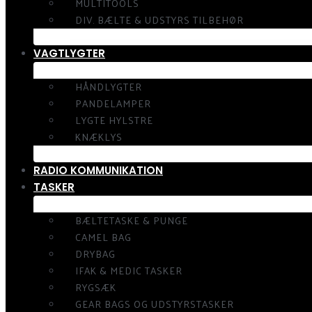
MULTITOOLS
DIV. BÆLTE & UDSTYRS TILBEHØR
VAGTLYGTER
HÅNDLYGTER
PANDELAMPER
LYGTE HYLSTRE
KNÆKLYS
RADIO KOMMUNIKATION
TASKER
BÆLTETASKE & PUNGE
CAMEL BAG
DRYBAG
IFAK & MEDIC TASKER
RYGSÆK
GEAR BAGS OG UDSTYRSTASKER