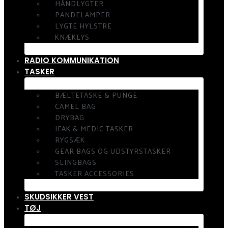
HÅNDLYGTER
PANDELAMPER
LYGTE HYLSTRE
KNÆKLYS
RADIO KOMMUNIKATION
TASKER
BÆLTETASKE & PUNGE
CAMEL BAG
DRYBAG
IFAK & MEDIC TASKER
RYGSÆK
GEAR BAGS OG UDSTYRSTASKER
SLINGBAGS
TASKER ACCESSORIES
SKUDSIKKER VEST
TØJ