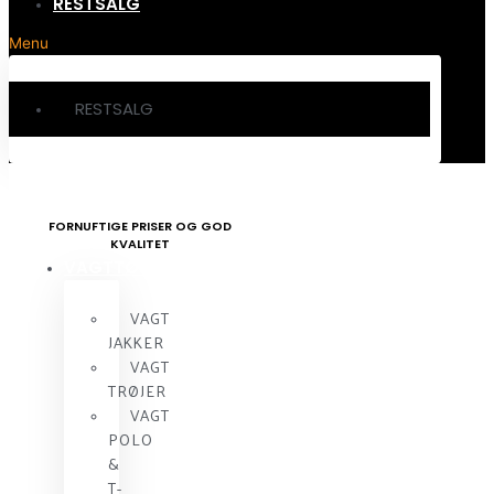
RESTSALG
Menu
RESTSALG
FORNUFTIGE PRISER OG GOD
KVALITET
VAGTTØJ
VAGT
JAKKER
VAGT
TRØJER
VAGT
POLO
&
T-