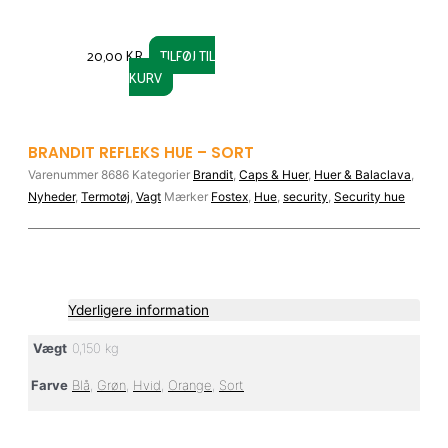
20,00
KR.
TILFØJ TIL
KURV
BRANDIT REFLEKS HUE – SORT
Varenummer
8686
Kategorier
Brandit
,
Caps & Huer
,
Huer & Balaclava
,
Nyheder
,
Termotøj
,
Vagt
Mærker
Fostex
,
Hue
,
security
,
Security hue
Yderligere information
Vægt
0,150 kg
Farve
Blå
,
Grøn
,
Hvid
,
Orange
,
Sort