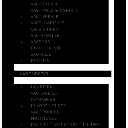
VAGT TRØJER
VAGT POLO & T-SHIRTS
VAGT BUKSER
VAGT HANDSKER
CAPS & HUER
VAGTSTØVLER
VAGT SKO
REFLEKSVESTE
SKOPLEJE
PATCHES
VAGT UDSTYR
HÅNDJERN
VAGTBÆLTER
KEYHANGER
ID KORT HOLDER
VAGT POUCHES
MULTITOOLS
DIV. BÆLTE & UDSTYRS TILBEHØR