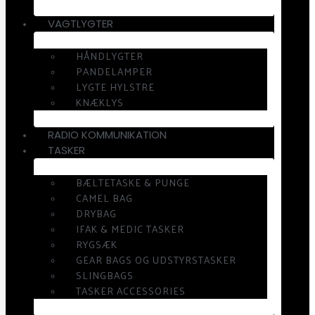
VAGTLYGTER
HÅNDLYGTER
PANDELAMPER
LYGTE HYLSTRE
KNÆKLYS
RADIO KOMMUNIKATION
TASKER
BÆLTETASKE & PUNGE
CAMEL BAG
DRYBAG
IFAK & MEDIC TASKER
RYGSÆK
GEAR BAGS OG UDSTYRSTASKER
SLINGBAGS
TASKER ACCESSORIES