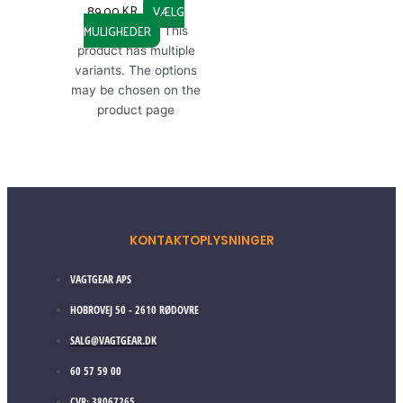
89,00
KR.
VÆLG
MULIGHEDER
This
product has multiple
variants. The options
may be chosen on the
product page
KONTAKTOPLYSNINGER
VAGTGEAR APS
HOBROVEJ 50 - 2610 RØDOVRE
SALG@VAGTGEAR.DK
60 57 59 00
CVR: 38067265