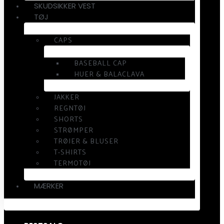
SKUDSIKKER VEST
TØJ
CAPS
BASEBALL CAP
HUER & BALACLAVA
JAKKER
REGNTØJ
SHORTS
STRØMPER
TRØJER & BLUSER
T-SHIRTS
TERMOTØJ
MÆRKER