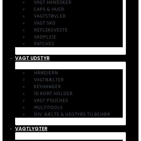
VAGT HANDSKER
CAPS & HUER
VAGTSTØVLER
VAGT SKO
REFLEKSVESTE
SKOPLEJE
PATCHES
VAGT UDSTYR
HÅNDJERN
VAGTBÆLTER
KEYHANGER
ID KORT HOLDER
VAGT POUCHES
MULTITOOLS
DIV. BÆLTE & UDSTYRS TILBEHØR
VAGTLYGTER