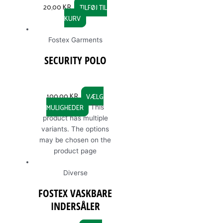
20,00
KR.
TILFØJ TIL
KURV
Fostex Garments
SECURITY POLO
100,00
KR.
VÆLG
MULIGHEDER
This
product has multiple
variants. The options
may be chosen on the
product page
Diverse
FOSTEX VASKBARE
INDERSÅLER