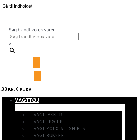
Gå til indholdet
Søg blandt vores varer
×
0,00
KR.
0
KURV
VAGTTØJ
VAGT JAKKER
VAGT TRØJER
VAGT POLO & T-SHIRTS
VAGT BUKSER