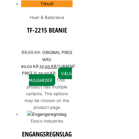
Tilbud!
Huer & Balaclava
TF-2215 BEANIE
ORIGINAL PRICE
89,00
KR.
WAS:
89,00 KR..
55,00
KR.
CURRENT
PRICE IS: 55,00 KR..
VÆLG
MULIGHEDER
This
product has multiple
variants. The options
may be chosen on the
product page
Fosco Industries
ENGANGSREGNSLAG