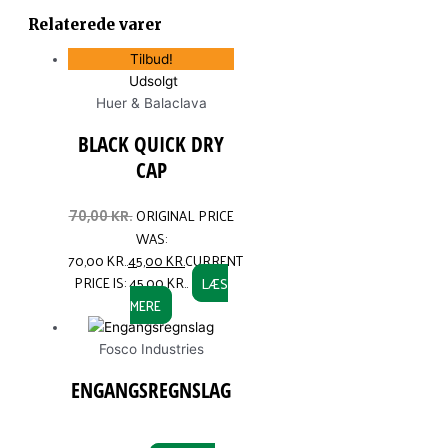
Relaterede varer
Tilbud!
Udsolgt
Huer & Balaclava
BLACK QUICK DRY
CAP
ORIGINAL PRICE
70,00
KR.
WAS:
70,00 KR..
45,00
KR.
CURRENT
PRICE IS: 45,00 KR..
LÆS
MERE
Fosco Industries
ENGANGSREGNSLAG