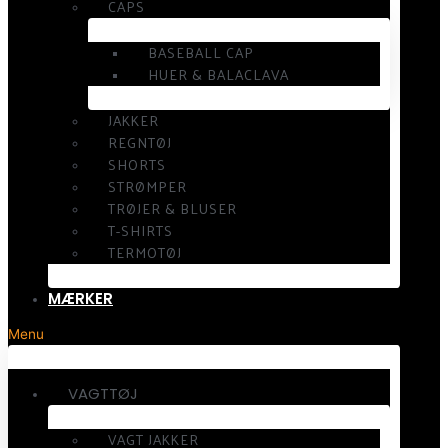
CAPS
BASEBALL CAP
HUER & BALACLAVA
JAKKER
REGNTØJ
SHORTS
STRØMPER
TRØJER & BLUSER
T-SHIRTS
TERMOTØJ
MÆRKER
Menu
VAGTTØJ
VAGT JAKKER