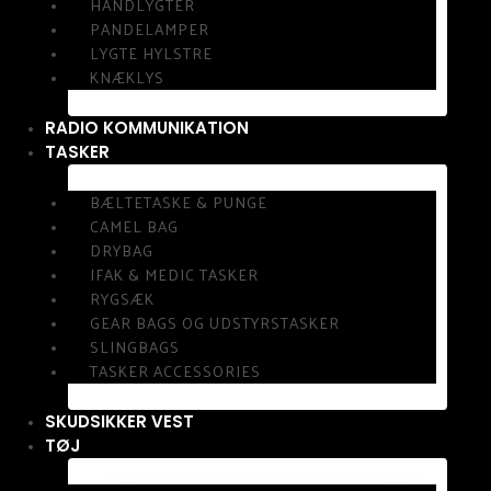
HÅNDLYGTER
PANDELAMPER
LYGTE HYLSTRE
KNÆKLYS
RADIO KOMMUNIKATION
TASKER
BÆLTETASKE & PUNGE
CAMEL BAG
DRYBAG
IFAK & MEDIC TASKER
RYGSÆK
GEAR BAGS OG UDSTYRSTASKER
SLINGBAGS
TASKER ACCESSORIES
SKUDSIKKER VEST
TØJ