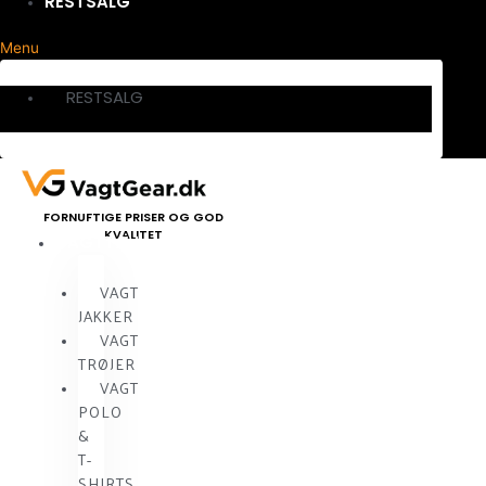
RESTSALG
Menu
RESTSALG
FORNUFTIGE PRISER OG GOD
KVALITET
VAGTTØJ
VAGT
JAKKER
VAGT
TRØJER
VAGT
POLO
&
T-
SHIRTS