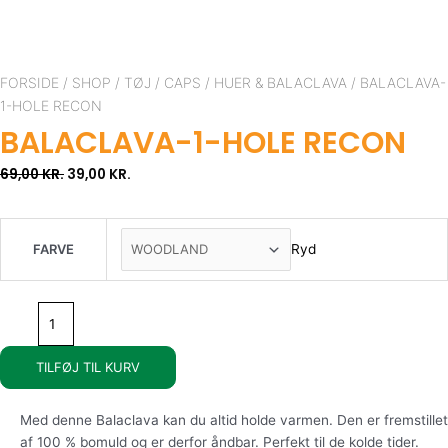
ORIGINAL
CURRENT
Balaclava-
PRICE
PRICE
1-
FORSIDE
/
SHOP
/
TØJ
/
CAPS
/
HUER & BALACLAVA
/ BALACLAVA-
WAS:
IS:
hole
1-HOLE RECON
69,00 KR..
39,00 KR..
Recon
BALACLAVA-1-HOLE RECON
antal
69,00
KR.
39,00
KR.
Ryd
FARVE
TILFØJ TIL KURV
Med denne Balaclava kan du altid holde varmen. Den er fremstillet
af 100 % bomuld og er derfor åndbar. Perfekt til de kolde tider.