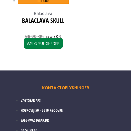
Tilbud!
Balaclava
BALACLAVA SKULL
39,00
KR.
69,00
KR.
VÆLG MULIGHEDER
KONTAKTOPLYSNINGER
VAGTGEAR APS
HOBROVEJ 50 - 2610 RØDOVRE
SALG@VAGTGEAR.DK
60 57 59 00