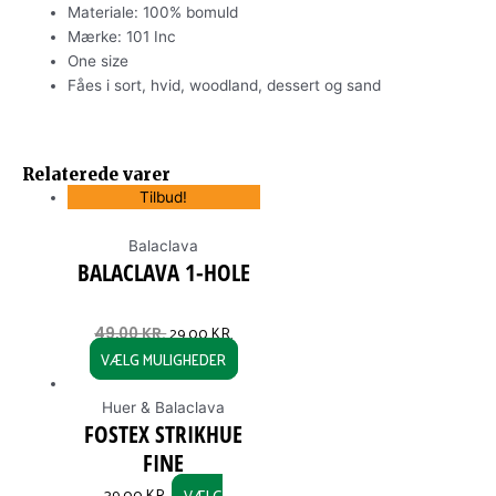
Materiale: 100% bomuld
Mærke: 101 Inc
One size
Fåes i sort, hvid, woodland, dessert og sand
ORIGINAL
CURRENT
This
This
PRICE
PRICE
Relaterede varer
product
product
WAS:
IS:
Tilbud!
has
has
49,00 KR..
29,00 KR..
multiple
multiple
Balaclava
variants.
variants.
BALACLAVA 1-HOLE
The
The
options
options
may
may
29,00
KR.
49,00
KR.
be
be
VÆLG MULIGHEDER
chosen
chosen
on
on
Huer & Balaclava
the
the
FOSTEX STRIKHUE
product
product
FINE
page
page
39,00
KR.
VÆLG