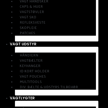
VAGT HANDSKER
CAPS & HUER
VAGTSTØVLER
VAGT SKO
REFLEKSVESTE
SKOPLEJE
PATCHES
VAGT UDSTYR
HÅNDJERN
VAGTBÆLTER
KEYHANGER
ID KORT HOLDER
VAGT POUCHES
MULTITOOLS
DIV. BÆLTE & UDSTYRS TILBEHØR
VAGTLYGTER