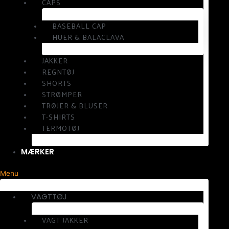
CAPS
BASEBALL CAP
HUER & BALACLAVA
JAKKER
REGNTØJ
SHORTS
STRØMPER
TRØJER & BLUSER
T-SHIRTS
TERMOTØJ
MÆRKER
Menu
VAGTTØJ
VAGT JAKKER