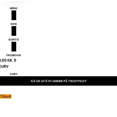
MENU
SØG
KONTO
FACEBOOK
0,00
KR.
0
KURV
KURV
4,5 UD AF 5 STJERNER PÅ TRUSTPILOT
Tilbud!