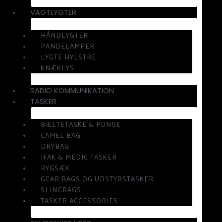
VAGTLYGTER
HÅNDLYGTER
PANDELAMPER
LYGTE HYLSTRE
KNÆKLYS
RADIO KOMMUNIKATION
TASKER
BÆLTETASKE & PUNGE
CAMEL BAG
DRYBAG
IFAK & MEDIC TASKER
RYGSÆK
GEAR BAGS OG UDSTYRSTASKER
SLINGBAGS
TASKER ACCESSORIES