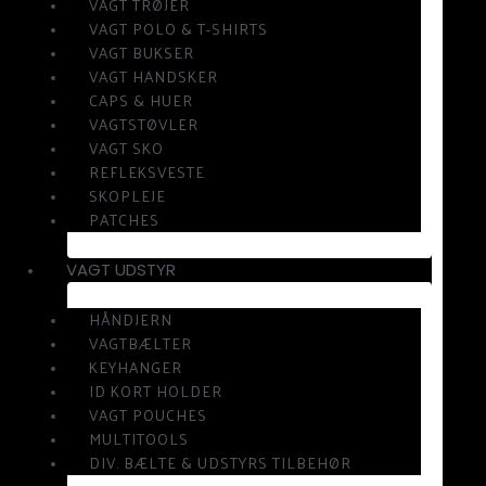
VAGT TRØJER
VAGT POLO & T-SHIRTS
VAGT BUKSER
VAGT HANDSKER
CAPS & HUER
VAGTSTØVLER
VAGT SKO
REFLEKSVESTE
SKOPLEJE
PATCHES
VAGT UDSTYR
HÅNDJERN
VAGTBÆLTER
KEYHANGER
ID KORT HOLDER
VAGT POUCHES
MULTITOOLS
DIV. BÆLTE & UDSTYRS TILBEHØR