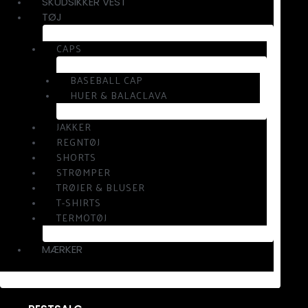
SKUDSIKKER VEST
TØJ
CAPS
BASEBALL CAP
HUER & BALACLAVA
JAKKER
REGNTØJ
SHORTS
STRØMPER
TRØJER & BLUSER
T-SHIRTS
TERMOTØJ
MÆRKER