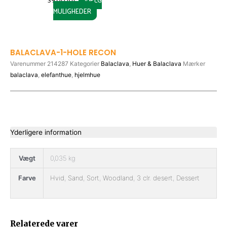
MULIGHEDER
BALACLAVA-1-HOLE RECON
Varenummer
214287
Kategorier
Balaclava
,
Huer & Balaclava
Mærker
balaclava
,
elefanthue
,
hjelmhue
Yderligere information
Vægt
0,035 kg
Farve
Hvid
,
Sand
,
Sort
,
Woodland
,
3 clr. desert
,
Dessert
ORIGINAL
ORIGINAL
CURRENT
CURRENT
This
This
This
PRICE
PRICE
PRICE
PRICE
Relaterede varer
product
product
product