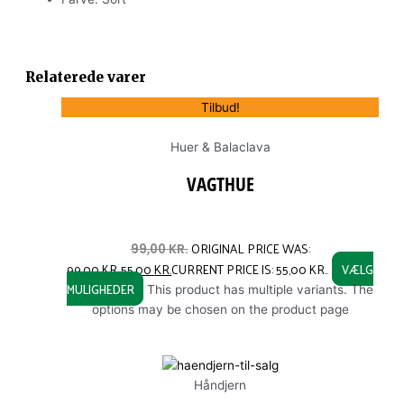
Relaterede varer
Tilbud!
Huer & Balaclava
VAGTHUE
ORIGINAL PRICE WAS:
99,00
KR.
99,00 KR..
55,00
KR.
CURRENT PRICE IS: 55,00 KR..
VÆLG
MULIGHEDER
This product has multiple variants. The
options may be chosen on the product page
Håndjern