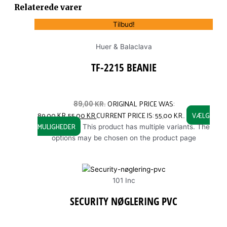
Relaterede varer
Tilbud!
Huer & Balaclava
TF-2215 BEANIE
ORIGINAL PRICE WAS:
89,00
KR.
89,00 KR..
55,00
KR.
CURRENT PRICE IS: 55,00 KR..
VÆLG
MULIGHEDER
This product has multiple variants. The
options may be chosen on the product page
101 Inc
SECURITY NØGLERING PVC