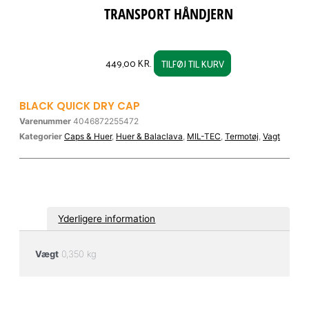
TRANSPORT HÅNDJERN
449,00
KR.
TILFØJ TIL KURV
BLACK QUICK DRY CAP
Varenummer
4046872255472
Kategorier
Caps & Huer
,
Huer & Balaclava
,
MIL-TEC
,
Termotøj
,
Vagt
Yderligere information
Vægt
0,350 kg