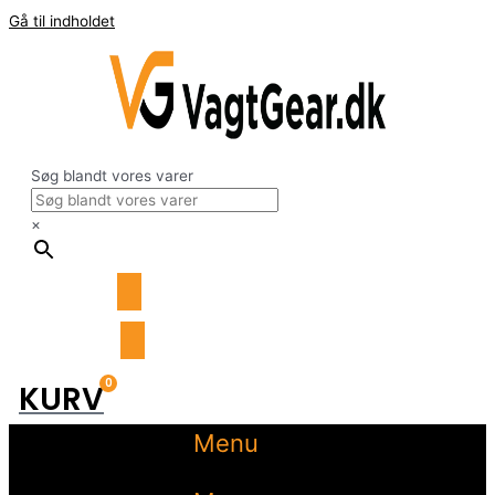
Gå til indholdet
Søg blandt vores varer
×
0
KURV
Menu