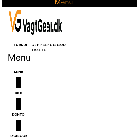
Menu
FORNUFTIGE PRISER OG GOD
KVALITET
Menu
RADIO KOMMUNIKATION
SKUDSIKKER VEST
MENU
SØG
KONTO
FACEBOOK