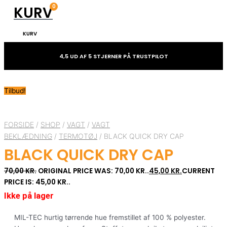
0
KURV
KURV
4,5 UD AF 5 STJERNER PÅ TRUSTPILOT
Tilbud!
FORSIDE
/
SHOP
/
VAGT
/
VAGT
BEKLÆDNING
/
TERMOTØJ
/ BLACK QUICK DRY CAP
BLACK QUICK DRY CAP
70,00
KR.
ORIGINAL PRICE WAS: 70,00 KR..
45,00
KR.
CURRENT
PRICE IS: 45,00 KR..
Ikke på lager
MIL-TEC hurtig tørrende hue fremstillet af 100 % polyester.