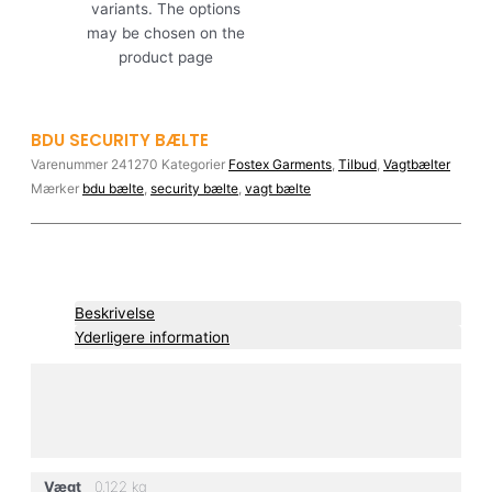
variants. The options
may be chosen on the
product page
BDU SECURITY BÆLTE
Varenummer
241270
Kategorier
Fostex Garments
,
Tilbud
,
Vagtbælter
Mærker
bdu bælte
,
security bælte
,
vagt bælte
Beskrivelse
Yderligere information
Vægt
0,122 kg