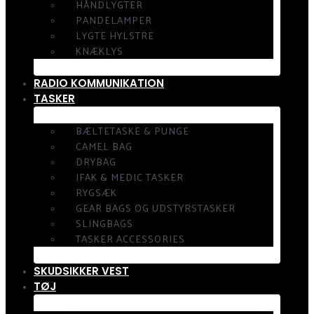
HÅNDLYGTER
PANDELAMPER
LYGTE HYLSTRE
KNÆKLYS
RADIO KOMMUNIKATION
TASKER
BÆLTETASKE & PUNGE
CAMEL BAG
DRYBAG
IFAK & MEDIC TASKER
RYGSÆK
GEAR BAGS OG UDSTYRSTASKER
SLINGBAGS
TASKER ACCESSORIES
SKUDSIKKER VEST
TØJ