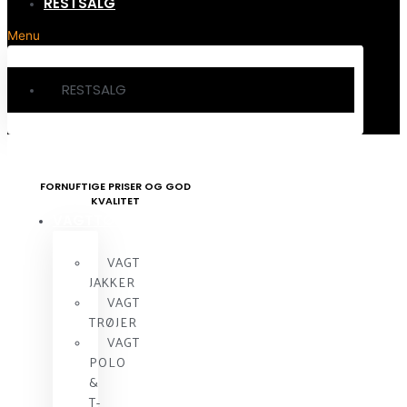
RESTSALG
Menu
RESTSALG
FORNUFTIGE PRISER OG GOD
KVALITET
VAGTTØJ
VAGT
JAKKER
VAGT
TRØJER
VAGT
POLO
&
T-