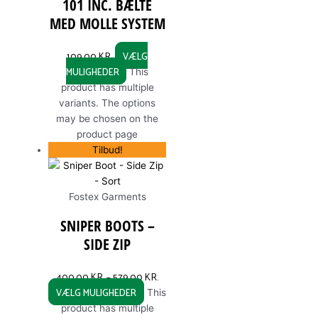
101 INC. BÆLTE
MED MOLLE SYSTEM
109,00
KR.
VÆLG
MULIGHEDER
This
product has multiple
variants. The options
may be chosen on the
product page
Tilbud!
Fostex Garments
SNIPER BOOTS –
SIDE ZIP
400,00
KR.
–
579,00
KR.
VÆLG MULIGHEDER
This
product has multiple