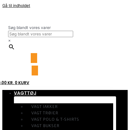
Gå til indholdet
Søg blandt vores varer
×
0,00
KR.
0
KURV
VAGTTØJ
VAGT JAKKER
VAGT TRØJER
VAGT POLO & T-SHIRTS
VAGT BUKSER