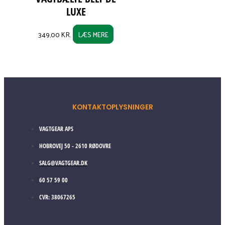
LUXE
349,00
KR.
LÆS MERE
KONTAKTOPLYSNINGER
VAGTGEAR APS
HOBROVEJ 50 - 2610 RØDOVRE
SALG@VAGTGEAR.DK
60 57 59 00
CVR: 38067265