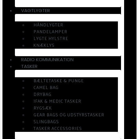
VAGTLYGTER
HÅNDLYGTER
PANDELAMPER
LYGTE HYLSTRE
KNÆKLYS
RADIO KOMMUNIKATION
TASKER
BÆLTETASKE & PUNGE
CAMEL BAG
DRYBAG
IFAK & MEDIC TASKER
RYGSÆK
GEAR BAGS OG UDSTYRSTASKER
SLINGBAGS
TASKER ACCESSORIES