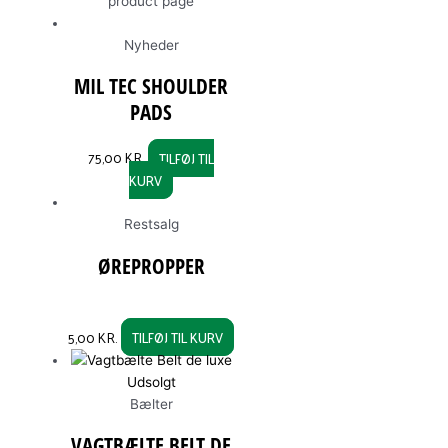
product page
Nyheder
MIL TEC SHOULDER
PADS
75,00
KR.
TILFØJ TIL
KURV
Restsalg
ØREPROPPER
5,00
KR.
TILFØJ TIL KURV
Udsolgt
Bælter
VAGTBÆLTE BELT DE