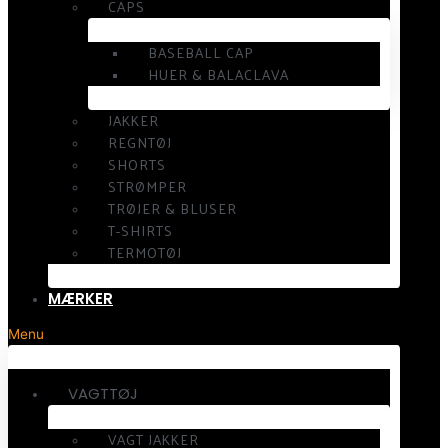
CAPS
BASEBALL CAP
HUER & BALACLAVA
JAKKER
REGNTØJ
SHORTS
STRØMPER
TRØJER & BLUSER
T-SHIRTS
TERMOTØJ
MÆRKER
Menu
VAGTTØJ
VAGT JAKKER