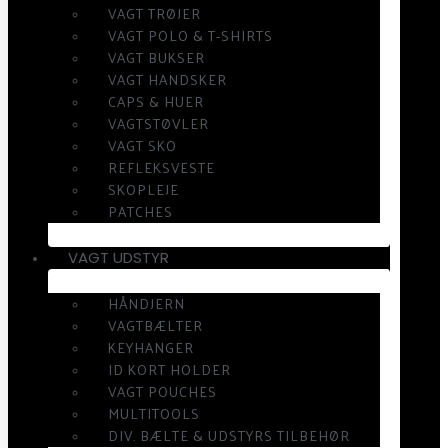
VAGT TRØJER
VAGT POLO & T-SHIRTS
VAGT BUKSER
VAGT HANDSKER
CAPS & HUER
VAGTSTØVLER
VAGT SKO
REFLEKSVESTE
SKOPLEJE
PATCHES
VAGT UDSTYR
HÅNDJERN
VAGTBÆLTER
KEYHANGER
ID KORT HOLDER
VAGT POUCHES
MULTITOOLS
DIV. BÆLTE & UDSTYRS TILBEHØR