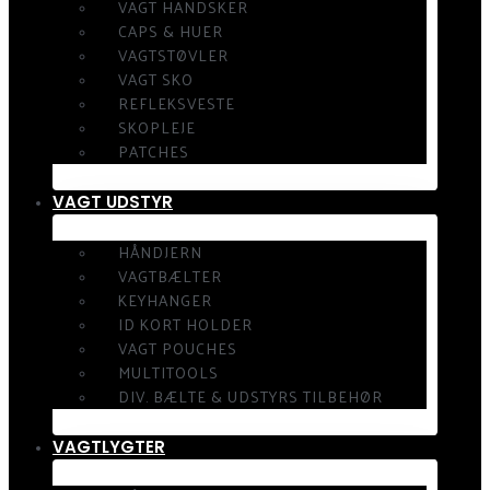
VAGT HANDSKER
CAPS & HUER
VAGTSTØVLER
VAGT SKO
REFLEKSVESTE
SKOPLEJE
PATCHES
VAGT UDSTYR
HÅNDJERN
VAGTBÆLTER
KEYHANGER
ID KORT HOLDER
VAGT POUCHES
MULTITOOLS
DIV. BÆLTE & UDSTYRS TILBEHØR
VAGTLYGTER