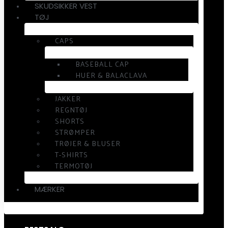
SKUDSIKKER VEST
TØJ
CAPS
BASEBALL CAP
HUER & BALACLAVA
JAKKER
REGNTØJ
SHORTS
STRØMPER
TRØJER & BLUSER
T-SHIRTS
TERMOTØJ
MÆRKER