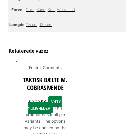
Farve
Grøn
,
Sand
,
Sort
,
Woodland
Længde
115 cm
,
130 cm
Relaterede varer
Fostex Garments
TAKTISK BÆLTE M.
COBRASPÆNDE
119,00
KR.
VÆLG
MULIGHEDER
This
product has multiple
variants. The options
may be chosen on the