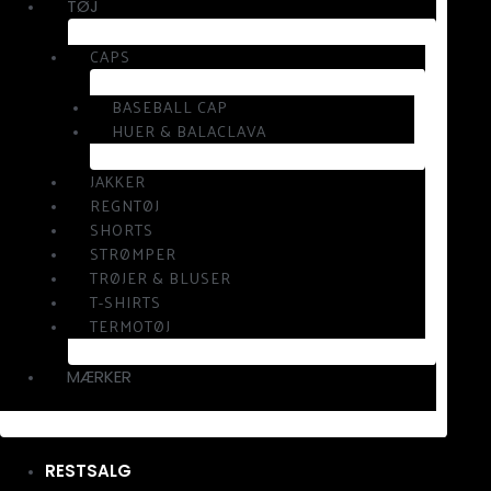
TØJ
CAPS
BASEBALL CAP
HUER & BALACLAVA
JAKKER
REGNTØJ
SHORTS
STRØMPER
TRØJER & BLUSER
T-SHIRTS
TERMOTØJ
MÆRKER
RESTSALG