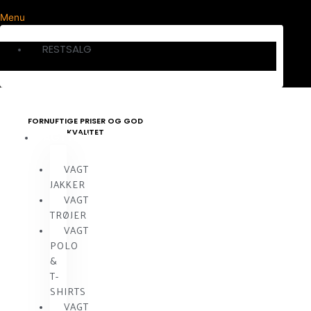
Menu
RESTSALG
FORNUFTIGE PRISER OG GOD
KVALITET
VAGTTØJ
VAGT
JAKKER
VAGT
TRØJER
VAGT
POLO
&
T-
SHIRTS
VAGT