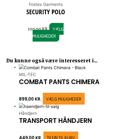
chosen
chosen
chosen
chosen
Fostex Garments
on
on
on
on
SECURITY POLO
the
the
the
the
product
product
product
product
100,00
KR.
VÆLG
page
page
page
page
MULIGHEDER
Du kunne også være interesseret i...
MIL-TEC
COMBAT PANTS CHIMERA
VÆLG MULIGHEDER
899,00
KR.
Håndjern
TRANSPORT HÅNDJERN
TILFØJ TIL KURV
449,00
KR.