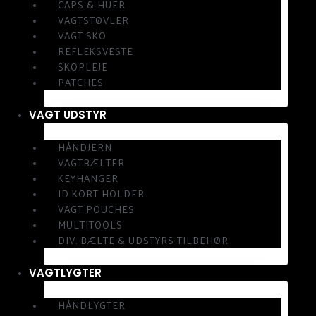
CAPS & HUER
VAGTSTØVLER
VAGT SKO
REFLEKSVESTE
SKOPLEJE
PATCHES
VAGT UDSTYR
HÅNDJERN
VAGTBÆLTER
KEYHANGER
ID KORT HOLDER
VAGT POUCHES
MULTITOOLS
DIV. BÆLTE & UDSTYRS TILBEHØR
VAGTLYGTER
HÅNDLYGTER