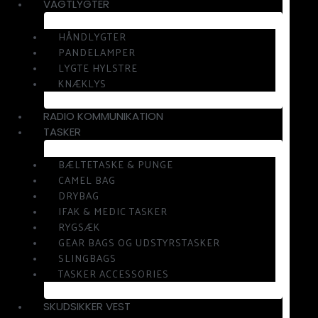
VAGTLYGTER
HÅNDLYGTER
PANDELAMPER
LYGTE HYLSTRE
KNÆKLYS
RADIO KOMMUNIKATION
TASKER
BÆLTETASKE & PUNGE
CAMEL BAG
DRYBAG
IFAK & MEDIC TASKER
RYGSÆK
GEAR BAGS OG UDSTYRSTASKER
SLINGBAGS
TASKER ACCESSORIES
SKUDSIKKER VEST