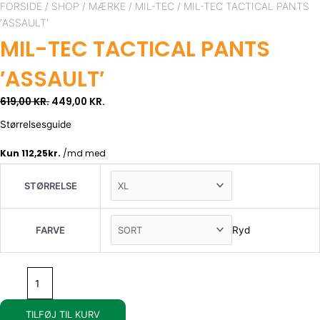
PRICE
PRICE
Tec
FORSIDE
/
SHOP
/
MÆRKE
/
MIL-TEC
/ MIL-TEC TACTICAL PANTS
WAS:
IS:
TACTICAL
′ASSAULT′
619,00 KR..
449,00 KR..
PANTS
MIL-TEC TACTICAL PANTS
′ASSAULT′
antal
′ASSAULT′
619,00
KR.
449,00
KR.
Størrelsesguide
STØRRELSE
Ryd
FARVE
TILFØJ TIL KURV