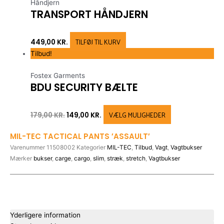
Håndjern
product
product
TRANSPORT HÅNDJERN
page
page
TILFØJ TIL KURV
449,00
KR.
Tilbud!
Fostex Garments
BDU SECURITY BÆLTE
VÆLG MULIGHEDER
179,00
KR.
149,00
KR.
MIL-TEC TACTICAL PANTS ′ASSAULT′
Varenummer
11508002
Kategorier
MIL-TEC
,
Tilbud
,
Vagt
,
Vagtbukser
Mærker
bukser
,
carge
,
cargo
,
slim
,
stræk
,
stretch
,
Vagtbukser
Yderligere information