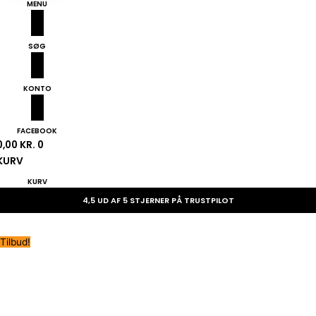
MENU
SØG
KONTO
FACEBOOK
0,00
KR.
0
KURV
KURV
4,5 UD AF 5 STJERNER PÅ TRUSTPILOT
Tilbud!
ORIGINAL
CURRENT
Mil-