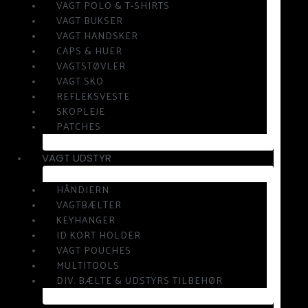
VAGT POLO & T-SHIRTS
VAGT BUKSER
VAGT HANDSKER
CAPS & HUER
VAGTSTØVLER
VAGT SKO
REFLEKSVESTE
SKOPLEJE
PATCHES
VAGT UDSTYR
HÅNDJERN
VAGTBÆLTER
KEYHANGER
ID KORT HOLDER
VAGT POUCHES
MULTITOOLS
DIV. BÆLTE & UDSTYRS TILBEHØR