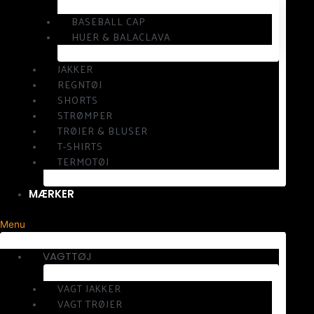
BASEBALL CAP
HUER & BALACLAVA
JAKKER
REGNTØJ
SHORTS
STRØMPER
TRØJER & BLUSER
T-SHIRTS
TERMOTØJ
MÆRKER
Menu
VAGTTØJ
VAGT JAKKER
VAGT TRØJER