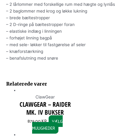
– 2 lårlommer med forskellige rum med hægte og lynlås
– 2 baglommer med krog og løkke lukning
– brede bæltestropper
– 2 D-ringe på bæltestropper foran
– elastiske indlæg i linningen
– forhøjet linning bagpå
– med sele- løkker til fastgørelse af seler
– knæforstærkning
– benafslutning med snøre
ORIGINAL
CURRENT
This
This
This
This
Relaterede varer
PRICE
PRICE
product
product
product
product
WAS:
IS:
has
has
has
has
ClawGear
179,00 KR..
149,00 KR..
multiple
multiple
multiple
multiple
CLAWGEAR – RAIDER
variants.
variants.
variants.
variants.
MK. IV BUKSER
The
The
The
The
options
options
options
options
879,00
KR.
VÆLG
may
may
may
may
MULIGHEDER
be
be
be
be