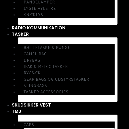
PANDELAMPER
LYGTE HYLSTRE
KNÆKLYS
RADIO KOMMUNIKATION
TASKER
BÆLTETASKE & PUNGE
CAMEL BAG
DRYBAG
IFAK & MEDIC TASKER
RYGSÆK
GEAR BAGS OG UDSTYRSTASKER
SLINGBAGS
TASKER ACCESSORIES
SKUDSIKKER VEST
TØJ
CAPS